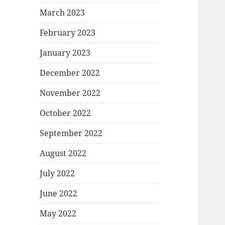
March 2023
February 2023
January 2023
December 2022
November 2022
October 2022
September 2022
August 2022
July 2022
June 2022
May 2022