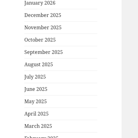
January 2026
December 2025
November 2025
October 2025
September 2025
August 2025
July 2025
June 2025
May 2025
April 2025
March 2025