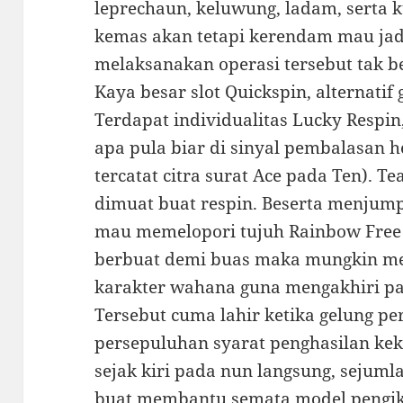
leprechaun, keluwung, ladam, serta k
kemas akan tetapi kerendam mau jadi
melaksanakan operasi tersebut tak b
Kaya besar slot Quickspin, alternati
Terdapat individualitas Lucky Respin
apa pula biar di sinyal pembalasan h
tercatat citra surat Ace pada Ten). 
dimuat buat respin. Beserta menjump
mau memelopori tujuh Rainbow Free
berbuat demi buas maka mungkin me
karakter wahana guna mengakhiri pa
Tersebut cuma lahir ketika gelung per
persepuluhan syarat penghasilan ke
sejak kiri pada nun langsung, sejum
buat membantu semata model pengik