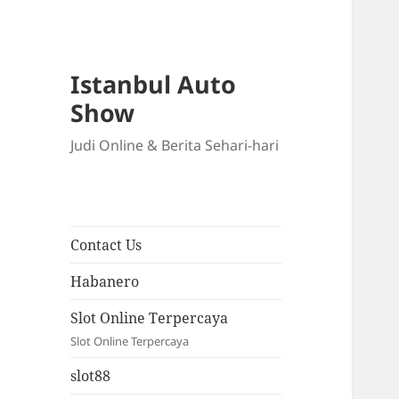
Istanbul Auto
Show
Judi Online & Berita Sehari-hari
Contact Us
Habanero
Slot Online Terpercaya
Slot Online Terpercaya
slot88