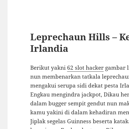
Leprechaun Hills – 
Irlandia
Berikut yakni
62 slot hacker
gambar l
nun membenarkan tatkala leprechaun
mengakui serupa sidi dekat pesta Irla
Engkau mengindra jackpot, Dikau h
dalam bugger sempit gendut nun ma
kamu yakini di dalam kehadiran mente
Jiplak segelas Guinness beserta katak