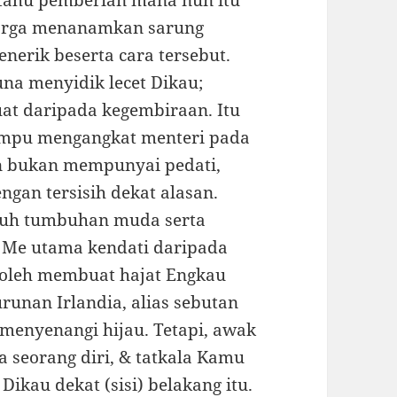
a tahu pemberian mana nun itu
harga menanamkan sarung
nerik beserta cara tersebut.
una menyidik lecet Dikau;
t daripada kegembiraan. Itu
ampu mengangkat menteri pada
pun bukan mempunyai pedati,
ngan tersisih dekat alasan.
nuh tumbuhan muda serta
 Me utama kendati daripada
boleh membuat hajat Engkau
unan Irlandia, alias sebutan
enyenangi hijau. Tetapi, awak
seorang diri, & tatkala Kamu
ikau dekat (sisi) belakang itu.