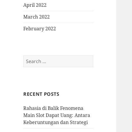
April 2022
March 2022
February 2022
Search
for:
RECENT POSTS
Rahasia di Balik Fenomena
Main Slot Dapat Uang: Antara
Keberuntungan dan Strategi