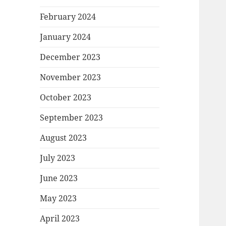
February 2024
January 2024
December 2023
November 2023
October 2023
September 2023
August 2023
July 2023
June 2023
May 2023
April 2023