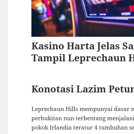
Kasino Harta Jelas S
Tampil Leprechaun H
Konotasi Lazim Petun
Leprechaun Hills mempunyai dasar n
perbukitan nun terbentang menjalani 
pokok Irlandia teratur 4 tumbuhan se