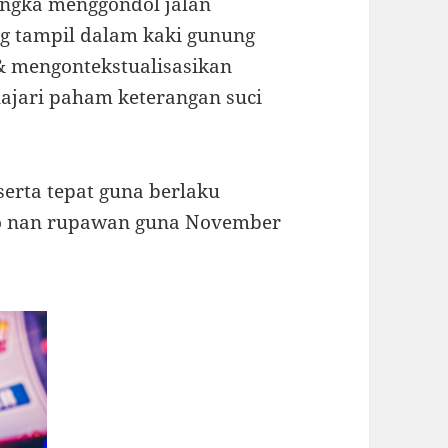
ngka menggondol jalan
ng tampil dalam kaki gunung
 & mengontekstualisasikan
lajari paham keterangan suci
rta tepat guna berlaku
no nan rupawan guna November