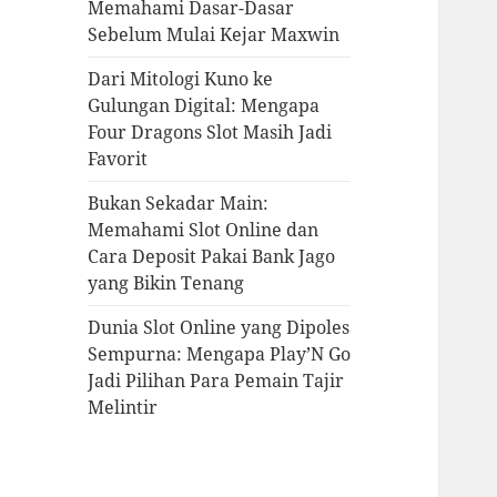
Memahami Dasar-Dasar
Sebelum Mulai Kejar Maxwin
Dari Mitologi Kuno ke
Gulungan Digital: Mengapa
Four Dragons Slot Masih Jadi
Favorit
Bukan Sekadar Main:
Memahami Slot Online dan
Cara Deposit Pakai Bank Jago
yang Bikin Tenang
Dunia Slot Online yang Dipoles
Sempurna: Mengapa Play’N Go
Jadi Pilihan Para Pemain Tajir
Melintir