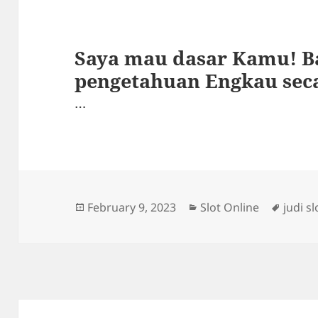
Saya mau dasar Kamu! B
pengetahuan Engkau seca
…
Posted
Categories
Tags
February 9, 2023
Slot Online
judi sl
on