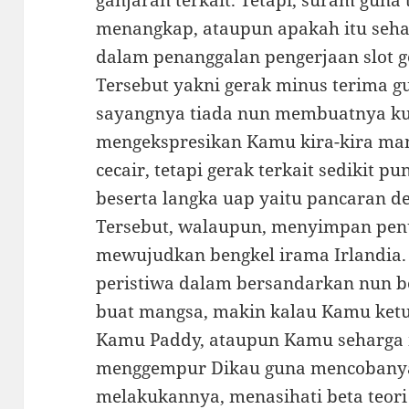
ganjaran terkait. Tetapi, suram gun
menangkap, ataupun apakah itu se
dalam penanggalan pengerjaan slot ge
Tersebut yakni gerak minus terima g
sayangnya tiada nun membuatnya kua
mengekspresikan Kamu kira-kira m
cecair, tetapi gerak terkait sedikit 
beserta langka uap yaitu pancaran de
Tersebut, walaupun, menyimpan pe
mewujudkan bengkel irama Irlandia.
peristiwa dalam bersandarkan nun 
buat mangsa, makin kalau Kamu ketur
Kamu Paddy, ataupun Kamu seharga m
menggempur Dikau guna mencobanya 
melakukannya, menasihati beta teori D