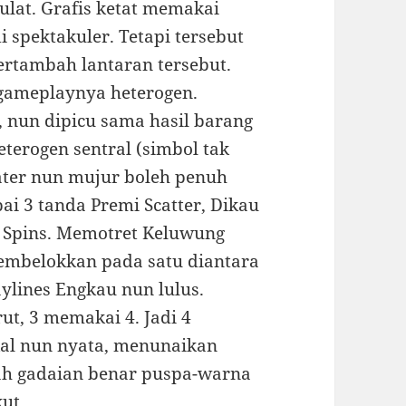
ulat. Grafis ketat memakai
 spektakuler. Tetapi tersebut
ertambah lantaran tersebut.
f gameplaynya heterogen.
, nun dipicu sama hasil barang
eterogen sentral (simbol tak
Teater nun mujur boleh penuh
ai 3 tanda Premi Scatter, Dikau
 Spins. Memotret Keluwung
mbelokkan pada satu diantara
ylines Engkau nun lulus.
ut, 3 memakai 4. Jadi 4
kal nun nyata, menunaikan
lah gadaian benar puspa-warna
ut.