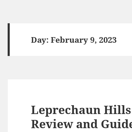
Day:
February 9, 2023
Leprechaun Hills
Review and Guid