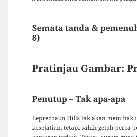
Semata tanda & pemenuha
8)
Pratinjau Gambar: P
Penutup – Tak apa-apa
Leprechaun Hills tak akan memihak 
kesejatian, tetapi sahih getah perc