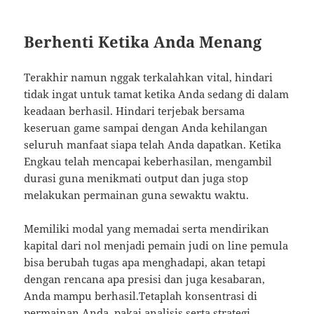
Berhenti Ketika Anda Menang
Terakhir namun nggak terkalahkan vital, hindari
tidak ingat untuk tamat ketika Anda sedang di dalam
keadaan berhasil. Hindari terjebak bersama
keseruan game sampai dengan Anda kehilangan
seluruh manfaat siapa telah Anda dapatkan. Ketika
Engkau telah mencapai keberhasilan, mengambil
durasi guna menikmati output dan juga stop
melakukan permainan guna sewaktu waktu.
Memiliki modal yang memadai serta mendirikan
kapital dari nol menjadi pemain judi on line pemula
bisa berubah tugas apa menghadapi, akan tetapi
dengan rencana apa presisi dan juga kesabaran,
Anda mampu berhasil.Tetaplah konsentrasi di
permainan Anda, pakai analisis serta strategi,