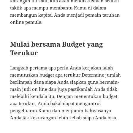
karangan ini satu, kita akan mendiskusikan sedikit
taktik apa mampu membantu Kamu di dalam
membangun kapital Anda menjadi pemain taruhan
online pemula.
Mulai bersama Budget yang
Terukur
Langkah pertama apa perlu Anda kerjakan ialah
memutuskan budget apa terukur.Determine jumlah
berlimpah dana siapa Anda siapkan guna bermain-
main judi on line dan juga pastikanlah Anda tidak
melebihi kendala itu. Dengan menentukan budget
apa terukur, Anda bakal dapat mengontrol
pengeluaran Kamu dan menjamin bahwasanya
Anda tak kekurangan lebih sebab siapa Anda bisa.