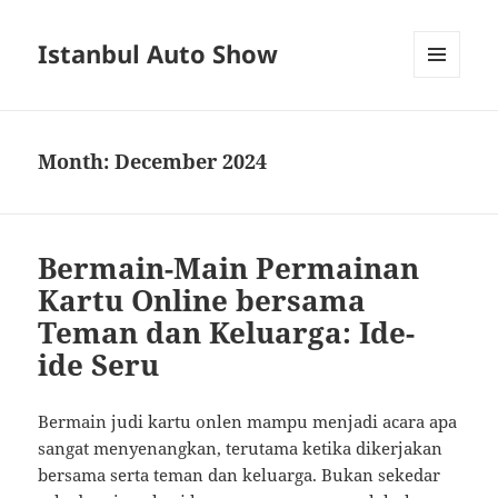
Istanbul Auto Show
MENU
AND
WIDGETS
Month:
December 2024
Bermain-Main Permainan
Kartu Online bersama
Teman dan Keluarga: Ide-
ide Seru
Bermain judi kartu onlen mampu menjadi acara apa
sangat menyenangkan, terutama ketika dikerjakan
bersama serta teman dan keluarga. Bukan sekedar