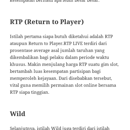
kesempatan berhasil apa lebih besar besar.
RTP (Return to Player)
Istilah pertama siapa butuh diketahui adalah RTP
ataupun Return to Player.RTP LIVE terdiri dari
prosentase average asal jumlah taruhan yang
dikembalikan bagi pelaku dalam periode waktu
khusus. Makin menjulang harga RTP suatu gim slot,
bertambah luas kesempatan partisipan bagi
memperoleh kejayaan. Dari disebabkan tersebut,
vital guna memilih permainan slot online bersama
RTP siapa tinggian.
Wild
Selanjutnya, istilah Wild juga terdiri dari istilah