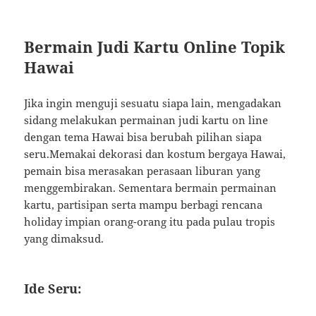
Bermain Judi Kartu Online Topik
Hawai
Jika ingin menguji sesuatu siapa lain, mengadakan
sidang melakukan permainan judi kartu on line
dengan tema Hawai bisa berubah pilihan siapa
seru.Memakai dekorasi dan kostum bergaya Hawai,
pemain bisa merasakan perasaan liburan yang
menggembirakan. Sementara bermain permainan
kartu, partisipan serta mampu berbagi rencana
holiday impian orang-orang itu pada pulau tropis
yang dimaksud.
Ide Seru: