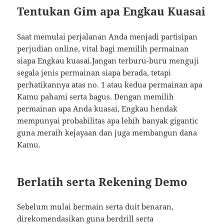
Tentukan Gim apa Engkau Kuasai
Saat memulai perjalanan Anda menjadi partisipan
perjudian online, vital bagi memilih permainan
siapa Engkau kuasai.Jangan terburu-buru menguji
segala jenis permainan siapa berada, tetapi
perhatikannya atas no. 1 atau kedua permainan apa
Kamu pahami serta bagus. Dengan memilih
permainan apa Anda kuasai, Engkau hendak
mempunyai probabilitas apa lebih banyak gigantic
guna meraih kejayaan dan juga membangun dana
Kamu.
Berlatih serta Rekening Demo
Sebelum mulai bermain serta duit benaran,
direkomendasikan guna berdrill serta