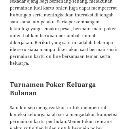
sekadar ajang bagi bersenang-senang, melakukan
permainan judi kartu onlen juga dapat mempererat
hubungan serta meningkatkan interaksi di tengah
satu sama lain pelaku. Serta perkembangan
teknologi yang semakin pesat, bermain-main poker
onlen bahkan berubah bertambah mudah
dikerjakan. Berikut yang satu ini adalah beberapa
ide seru siapa mampu dikerjakan saat bermain-main
permainan kartu on line bersamaan teman serta
keluarga.
Turnamen Poker Keluarga
Bulanan
Satu konsep mengasyikkan untuk mempererat
koneksi keluarga ialah serta mengadakan kompetisi
permainan kartu per bulan.Menentukan rencana
waktu rutin tiap bulan untuk bermain poker