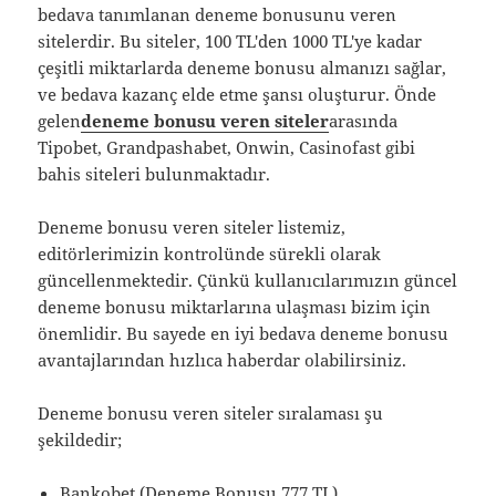
bedava tanımlanan deneme bonusunu veren
sitelerdir. Bu siteler, 100 TL'den 1000 TL'ye kadar
çeşitli miktarlarda deneme bonusu almanızı sağlar,
ve bedava kazanç elde etme şansı oluşturur. Önde
gelen
deneme bonusu veren siteler
arasında
Tipobet, Grandpashabet, Onwin, Casinofast gibi
bahis siteleri bulunmaktadır.
Deneme bonusu veren siteler listemiz,
editörlerimizin kontrolünde sürekli olarak
güncellenmektedir. Çünkü kullanıcılarımızın güncel
deneme bonusu miktarlarına ulaşması bizim için
önemlidir. Bu sayede en iyi bedava deneme bonusu
avantajlarından hızlıca haberdar olabilirsiniz.
Deneme bonusu veren siteler sıralaması şu
şekildedir;
Bankobet (Deneme Bonusu 777 TL)