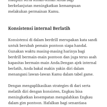
berkelanjutan meningkatkan kemampuan
melakukan permainan Kamu.
Konsistensi internal Berlatih
Konsistensi di dalam berdrill merupakan kata sandi
untuk berubah pemain pontoon siapa handal.
Gunakan waktu masing-masing harinya bagi
berdrill bermain-main pontoon dan juga terus asah
kapasitas bermain-main Anda.Dengan ajek internal
berlatih, Anda bakal makin yakin diri dalam
menangani lawan-lawan Kamu dalam tabel game.
Dengan mengaplikasikan strategies di dari serta
melatih diri dengan konsisten, Engkau bisa
meningkatkan kesempatan mengalahkan Engkau
dalam gim pontoon. Hafalkan bagi senantiasa