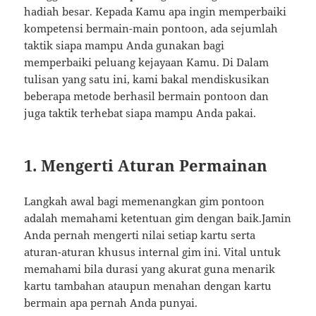
hadiah besar. Kepada Kamu apa ingin memperbaiki
kompetensi bermain-main pontoon, ada sejumlah
taktik siapa mampu Anda gunakan bagi
memperbaiki peluang kejayaan Kamu. Di Dalam
tulisan yang satu ini, kami bakal mendiskusikan
beberapa metode berhasil bermain pontoon dan
juga taktik terhebat siapa mampu Anda pakai.
1. Mengerti Aturan Permainan
Langkah awal bagi memenangkan gim pontoon
adalah memahami ketentuan gim dengan baik.Jamin
Anda pernah mengerti nilai setiap kartu serta
aturan-aturan khusus internal gim ini. Vital untuk
memahami bila durasi yang akurat guna menarik
kartu tambahan ataupun menahan dengan kartu
bermain apa pernah Anda punyai.