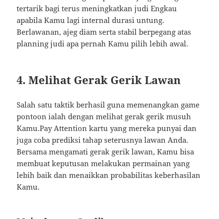
tertarik bagi terus meningkatkan judi Engkau
apabila Kamu lagi internal durasi untung.
Berlawanan, ajeg diam serta stabil berpegang atas
planning judi apa pernah Kamu pilih lebih awal.
4. Melihat Gerak Gerik Lawan
Salah satu taktik berhasil guna memenangkan game
pontoon ialah dengan melihat gerak gerik musuh
Kamu.Pay Attention kartu yang mereka punyai dan
juga coba prediksi tahap seterusnya lawan Anda.
Bersama mengamati gerak gerik lawan, Kamu bisa
membuat keputusan melakukan permainan yang
lebih baik dan menaikkan probabilitas keberhasilan
Kamu.