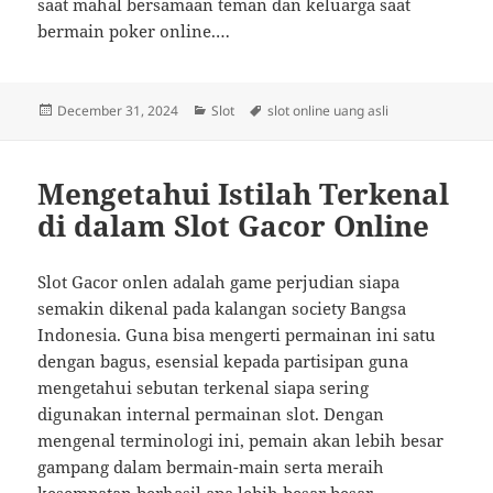
saat mahal bersamaan teman dan keluarga saat
bermain poker online.…
Posted
Categories
Tags
December 31, 2024
Slot
slot online uang asli
on
Mengetahui Istilah Terkenal
di dalam Slot Gacor Online
Slot Gacor onlen adalah game perjudian siapa
semakin dikenal pada kalangan society Bangsa
Indonesia. Guna bisa mengerti permainan ini satu
dengan bagus, esensial kepada partisipan guna
mengetahui sebutan terkenal siapa sering
digunakan internal permainan slot. Dengan
mengenal terminologi ini, pemain akan lebih besar
gampang dalam bermain-main serta meraih