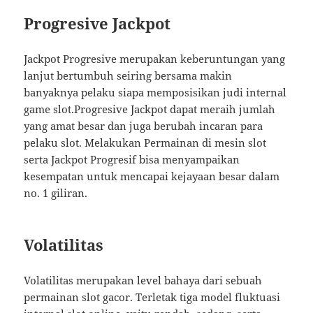
Progresive Jackpot
Jackpot Progresive merupakan keberuntungan yang
lanjut bertumbuh seiring bersama makin
banyaknya pelaku siapa memposisikan judi internal
game slot.Progresive Jackpot dapat meraih jumlah
yang amat besar dan juga berubah incaran para
pelaku slot. Melakukan Permainan di mesin slot
serta Jackpot Progresif bisa menyampaikan
kesempatan untuk mencapai kejayaan besar dalam
no. 1 giliran.
Volatilitas
Volatilitas merupakan level bahaya dari sebuah
permainan slot gacor. Terletak tiga model fluktuasi