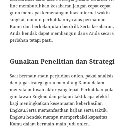
line membutuhkan kesabaran.Jangan cepat-cepat
guna mencapai kemenangan luas internal waktu
singkat, namun perhatikannya atas permainan
Kamu dan berkelanjutan berdrill. Serta kesabaran,
Anda hendak dapat membangun dana Anda secara
perlahan tetapi pasti.
Gunakan Penelitian dan Strategi
Saat bermain-main perjudian onlen, pakai analisis
dan juga strategi guna menolong Kamu dalam
menyita putusan akhir yang tepat. Perhatikan pola
gim lawan Engkau dan pelajari taktik apa efektif
bagi meningkatkan kesempatan keberhasilan
Engkau.Serta memanfaatkan kajian serta taktik,
Engkau hendak mampu memperbaiki kapasitas
Kamu dalam bermain-main judi onlen.