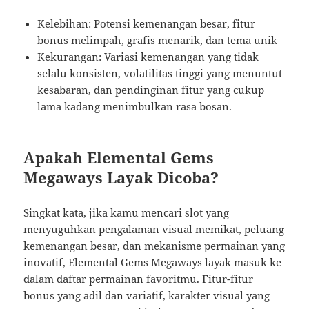
Kelebihan: Potensi kemenangan besar, fitur
bonus melimpah, grafis menarik, dan tema unik
Kekurangan: Variasi kemenangan yang tidak
selalu konsisten, volatilitas tinggi yang menuntut
kesabaran, dan pendinginan fitur yang cukup
lama kadang menimbulkan rasa bosan.
Apakah Elemental Gems
Megaways Layak Dicoba?
Singkat kata, jika kamu mencari slot yang
menyuguhkan pengalaman visual memikat, peluang
kemenangan besar, dan mekanisme permainan yang
inovatif, Elemental Gems Megaways layak masuk ke
dalam daftar permainan favoritmu. Fitur-fitur
bonus yang adil dan variatif, karakter visual yang