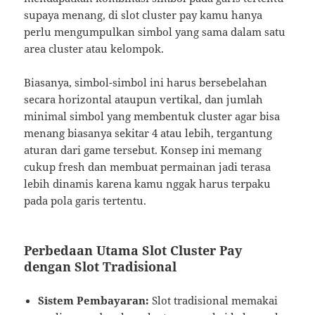
supaya menang, di slot cluster pay kamu hanya
perlu mengumpulkan simbol yang sama dalam satu
area cluster atau kelompok.
Biasanya, simbol-simbol ini harus bersebelahan
secara horizontal ataupun vertikal, dan jumlah
minimal simbol yang membentuk cluster agar bisa
menang biasanya sekitar 4 atau lebih, tergantung
aturan dari game tersebut. Konsep ini memang
cukup fresh dan membuat permainan jadi terasa
lebih dinamis karena kamu nggak harus terpaku
pada pola garis tertentu.
Perbedaan Utama Slot Cluster Pay
dengan Slot Tradisional
Sistem Pembayaran:
Slot tradisional memakai