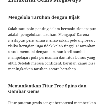
Mengelola Taruhan dengan Bijak
Salah satu poin penting dalam bermain slot apapun
adalah pengelolaan taruhan. Mengapa? Karena
meskipun permainan menawarkan peluang besar,
risiko kerugian juga tidak kalah tinggi. Disarankan
untuk memulai dengan taruhan kecil sambil
mempelajari pola permainan dan fitur bonus yang
aktif. Setelah merasa confident, barulah kamu bisa
meningkatkan taruhan secara bertahap.
Memanfaatkan Fitur Free Spins dan
Gambar Gems
Fitur putaran gratis sangat berpotensi memberikan