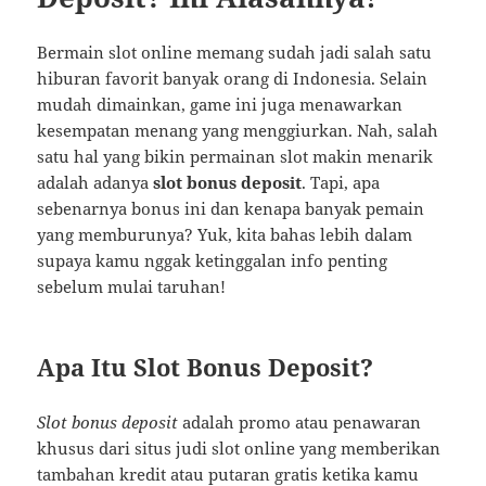
Bermain slot online memang sudah jadi salah satu
hiburan favorit banyak orang di Indonesia. Selain
mudah dimainkan, game ini juga menawarkan
kesempatan menang yang menggiurkan. Nah, salah
satu hal yang bikin permainan slot makin menarik
adalah adanya
slot bonus deposit
. Tapi, apa
sebenarnya bonus ini dan kenapa banyak pemain
yang memburunya? Yuk, kita bahas lebih dalam
supaya kamu nggak ketinggalan info penting
sebelum mulai taruhan!
Apa Itu Slot Bonus Deposit?
Slot bonus deposit
adalah promo atau penawaran
khusus dari situs judi slot online yang memberikan
tambahan kredit atau putaran gratis ketika kamu