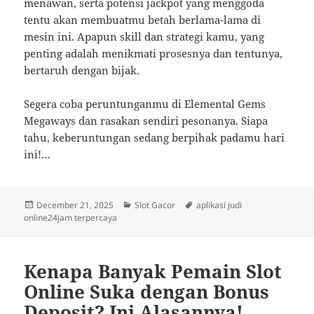
menawan, serta potensi jackpot yang menggoda
tentu akan membuatmu betah berlama-lama di
mesin ini. Apapun skill dan strategi kamu, yang
penting adalah menikmati prosesnya dan tentunya,
bertaruh dengan bijak.
Segera coba peruntunganmu di Elemental Gems
Megaways dan rasakan sendiri pesonanya. Siapa
tahu, keberuntungan sedang berpihak padamu hari
ini!…
Posted
Categories
Tags
December 21, 2025
Slot Gacor
aplikasi judi
on
online24jam terpercaya
Kenapa Banyak Pemain Slot
Online Suka dengan Bonus
Deposit? Ini Alasannya!