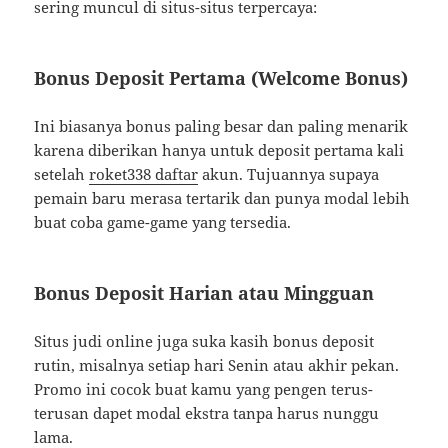
sering muncul di situs-situs terpercaya:
Bonus Deposit Pertama (Welcome Bonus)
Ini biasanya bonus paling besar dan paling menarik
karena diberikan hanya untuk deposit pertama kali
setelah
roket338 daftar
akun. Tujuannya supaya
pemain baru merasa tertarik dan punya modal lebih
buat coba game-game yang tersedia.
Bonus Deposit Harian atau Mingguan
Situs judi online juga suka kasih bonus deposit
rutin, misalnya setiap hari Senin atau akhir pekan.
Promo ini cocok buat kamu yang pengen terus-
terusan dapet modal ekstra tanpa harus nunggu
lama.