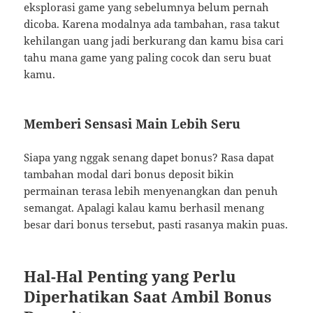
eksplorasi game yang sebelumnya belum pernah
dicoba. Karena modalnya ada tambahan, rasa takut
kehilangan uang jadi berkurang dan kamu bisa cari
tahu mana game yang paling cocok dan seru buat
kamu.
Memberi Sensasi Main Lebih Seru
Siapa yang nggak senang dapet bonus? Rasa dapat
tambahan modal dari bonus deposit bikin
permainan terasa lebih menyenangkan dan penuh
semangat. Apalagi kalau kamu berhasil menang
besar dari bonus tersebut, pasti rasanya makin puas.
Hal-Hal Penting yang Perlu
Diperhatikan Saat Ambil Bonus