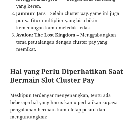
yang keren.
Jammin’ Jars
– Selain cluster pay, game ini juga
punya fitur multiplier yang bisa bikin
kemenangan kamu meledak-ledak.
Avalon: The Lost Kingdom
– Menggabungkan
tema petualangan dengan cluster pay yang
memikat.
Hal yang Perlu Diperhatikan Saat
Bermain Slot Cluster Pay
Meskipun terdengar menyenangkan, tentu ada
beberapa hal yang harus kamu perhatikan supaya
pengalaman bermain kamu tetap positif dan
menguntungkan: