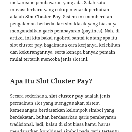
mekanisme pembayaran yang ada. Salah satu
inovasi terbaru yang cukup menarik perhatian
adalah
Slot Cluster Pay
. Sistem ini memberikan
pengalaman berbeda dari slot klasik yang biasanya
mengandalkan garis pembayaran (paylines). Nah, di
artikel ini kita bakal ngobrol santai tentang apa itu
slot cluster pay, bagaimana cara kerjanya, kelebihan
dan kekurangannya, serta kenapa banyak pemain
mulai tertarik mencoba jenis slot ini.
Apa Itu Slot Cluster Pay?
Secara sederhana,
slot cluster pay
adalah jenis
permainan slot yang menggunakan sistem
kemenangan berdasarkan kelompok simbol yang
berdekatan, bukan berdasarkan garis pembayaran
tradisional. Jadi, kalau di slot biasa kamu harus
mendapatkan kombinasi simbol pada garis tertentu