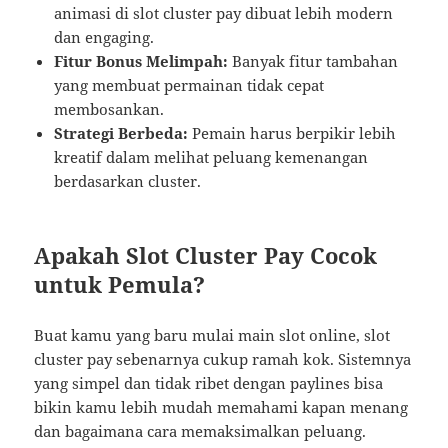
animasi di slot cluster pay dibuat lebih modern
dan engaging.
Fitur Bonus Melimpah:
Banyak fitur tambahan
yang membuat permainan tidak cepat
membosankan.
Strategi Berbeda:
Pemain harus berpikir lebih
kreatif dalam melihat peluang kemenangan
berdasarkan cluster.
Apakah Slot Cluster Pay Cocok
untuk Pemula?
Buat kamu yang baru mulai main slot online, slot
cluster pay sebenarnya cukup ramah kok. Sistemnya
yang simpel dan tidak ribet dengan paylines bisa
bikin kamu lebih mudah memahami kapan menang
dan bagaimana cara memaksimalkan peluang.