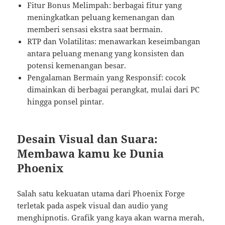
Fitur Bonus Melimpah: berbagai fitur yang
meningkatkan peluang kemenangan dan
memberi sensasi ekstra saat bermain.
RTP dan Volatilitas: menawarkan keseimbangan
antara peluang menang yang konsisten dan
potensi kemenangan besar.
Pengalaman Bermain yang Responsif: cocok
dimainkan di berbagai perangkat, mulai dari PC
hingga ponsel pintar.
Desain Visual dan Suara:
Membawa kamu ke Dunia
Phoenix
Salah satu kekuatan utama dari Phoenix Forge
terletak pada aspek visual dan audio yang
menghipnotis. Grafik yang kaya akan warna merah,