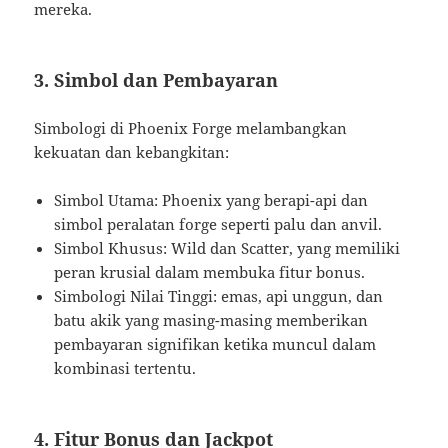
mereka.
3. Simbol dan Pembayaran
Simbologi di Phoenix Forge melambangkan
kekuatan dan kebangkitan:
Simbol Utama: Phoenix yang berapi-api dan
simbol peralatan forge seperti palu dan anvil.
Simbol Khusus: Wild dan Scatter, yang memiliki
peran krusial dalam membuka fitur bonus.
Simbologi Nilai Tinggi: emas, api unggun, dan
batu akik yang masing-masing memberikan
pembayaran signifikan ketika muncul dalam
kombinasi tertentu.
4. Fitur Bonus dan Jackpot