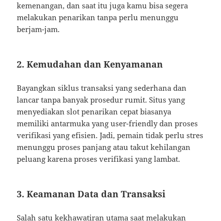
kemenangan, dan saat itu juga kamu bisa segera
melakukan penarikan tanpa perlu menunggu
berjam-jam.
2. Kemudahan dan Kenyamanan
Bayangkan siklus transaksi yang sederhana dan
lancar tanpa banyak prosedur rumit. Situs yang
menyediakan slot penarikan cepat biasanya
memiliki antarmuka yang user-friendly dan proses
verifikasi yang efisien. Jadi, pemain tidak perlu stres
menunggu proses panjang atau takut kehilangan
peluang karena proses verifikasi yang lambat.
3. Keamanan Data dan Transaksi
Salah satu kekhawatiran utama saat melakukan