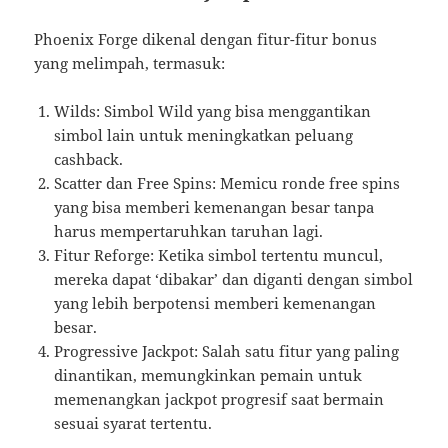
Phoenix Forge dikenal dengan fitur-fitur bonus
yang melimpah, termasuk:
Wilds: Simbol Wild yang bisa menggantikan
simbol lain untuk meningkatkan peluang
cashback.
Scatter dan Free Spins: Memicu ronde free spins
yang bisa memberi kemenangan besar tanpa
harus mempertaruhkan taruhan lagi.
Fitur Reforge: Ketika simbol tertentu muncul,
mereka dapat ‘dibakar’ dan diganti dengan simbol
yang lebih berpotensi memberi kemenangan
besar.
Progressive Jackpot: Salah satu fitur yang paling
dinantikan, memungkinkan pemain untuk
memenangkan jackpot progresif saat bermain
sesuai syarat tertentu.