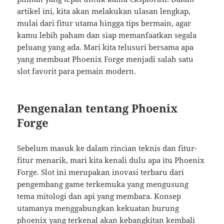
artikel ini, kita akan melakukan ulasan lengkap,
mulai dari fitur utama hingga tips bermain, agar
kamu lebih paham dan siap memanfaatkan segala
peluang yang ada. Mari kita telusuri bersama apa
yang membuat Phoenix Forge menjadi salah satu
slot favorit para pemain modern.
Pengenalan tentang Phoenix
Forge
Sebelum masuk ke dalam rincian teknis dan fitur-
fitur menarik, mari kita kenali dulu apa itu Phoenix
Forge. Slot ini merupakan inovasi terbaru dari
pengembang game terkemuka yang mengusung
tema mitologi dan api yang membara. Konsep
utamanya menggabungkan kekuatan burung
phoenix yang terkenal akan kebangkitan kembali