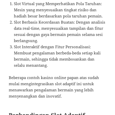
Slot Virtual yang Memperhatikan Pola Taruhan:
Mesin yang menyesuaikan tingkat risiko dan
hadiah besar berdasarkan pola taruhan pemain.
Slot Berbasis Kecerdasan Buatan: Dengan analisis
data real-time, menyesuaikan tampilan dan fitur
sesuai dengan gaya bermain pemain selama sesi
berlangsung.
Slot Interaktif dengan Fitur Personalisasi:
Membuat pengalaman berbeda-beda setiap kali
bermain, sehingga tidak membosankan dan
selalu menantang.
Beberapa contoh kasino online papan atas sudah
mulai mengintegrasikan slot adaptif ini untuk
menawarkan pengalaman bermain yang lebih
menyenangkan dan inovatif.