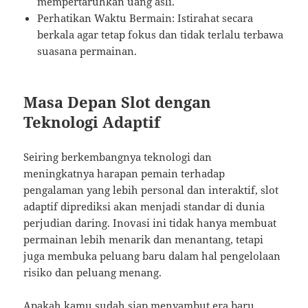
mempertaruhkan uang asli.
Perhatikan Waktu Bermain: Istirahat secara
berkala agar tetap fokus dan tidak terlalu terbawa
suasana permainan.
Masa Depan Slot dengan
Teknologi Adaptif
Seiring berkembangnya teknologi dan
meningkatnya harapan pemain terhadap
pengalaman yang lebih personal dan interaktif, slot
adaptif diprediksi akan menjadi standar di dunia
perjudian daring. Inovasi ini tidak hanya membuat
permainan lebih menarik dan menantang, tetapi
juga membuka peluang baru dalam hal pengelolaan
risiko dan peluang menang.
Apakah kamu sudah siap menyambut era baru