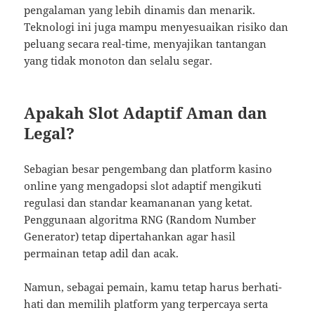
pengalaman yang lebih dinamis dan menarik.
Teknologi ini juga mampu menyesuaikan risiko dan
peluang secara real-time, menyajikan tantangan
yang tidak monoton dan selalu segar.
Apakah Slot Adaptif Aman dan
Legal?
Sebagian besar pengembang dan platform kasino
online yang mengadopsi slot adaptif mengikuti
regulasi dan standar keamananan yang ketat.
Penggunaan algoritma RNG (Random Number
Generator) tetap dipertahankan agar hasil
permainan tetap adil dan acak.
Namun, sebagai pemain, kamu tetap harus berhati-
hati dan memilih platform yang terpercaya serta