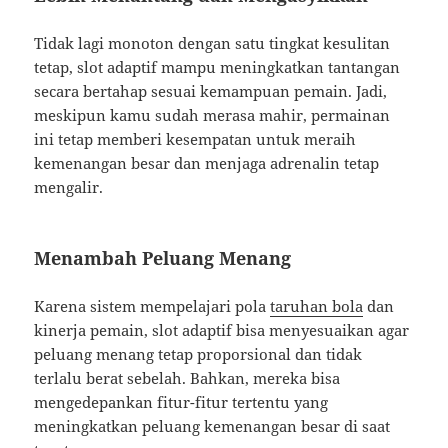
Tidak lagi monoton dengan satu tingkat kesulitan
tetap, slot adaptif mampu meningkatkan tantangan
secara bertahap sesuai kemampuan pemain. Jadi,
meskipun kamu sudah merasa mahir, permainan
ini tetap memberi kesempatan untuk meraih
kemenangan besar dan menjaga adrenalin tetap
mengalir.
Menambah Peluang Menang
Karena sistem mempelajari pola
taruhan bola
dan
kinerja pemain, slot adaptif bisa menyesuaikan agar
peluang menang tetap proporsional dan tidak
terlalu berat sebelah. Bahkan, mereka bisa
mengedepankan fitur-fitur tertentu yang
meningkatkan peluang kemenangan besar di saat