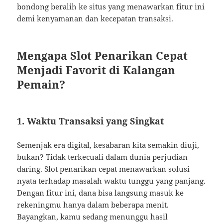
bondong beralih ke situs yang menawarkan fitur ini
demi kenyamanan dan kecepatan transaksi.
Mengapa Slot Penarikan Cepat
Menjadi Favorit di Kalangan
Pemain?
1. Waktu Transaksi yang Singkat
Semenjak era digital, kesabaran kita semakin diuji,
bukan? Tidak terkecuali dalam dunia perjudian
daring. Slot penarikan cepat menawarkan solusi
nyata terhadap masalah waktu tunggu yang panjang.
Dengan fitur ini, dana bisa langsung masuk ke
rekeningmu hanya dalam beberapa menit.
Bayangkan, kamu sedang menunggu hasil