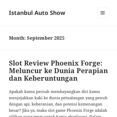
Istanbul Auto Show
MENU
AND
WIDGETS
Month:
September 2025
Slot Review Phoenix Forge:
Meluncur ke Dunia Perapian
dan Keberuntungan
Apakah kamu pernah membayangkan diri kamu
menjejakkan kaki ke dunia petualangan yang penuh
dengan api, keberanian, dan potensi kemenangan
besar? Jika ya, maka slot game Phoenix Forge adalah
pilihan yang tepat untuk kamu eksplorasi. Dalam