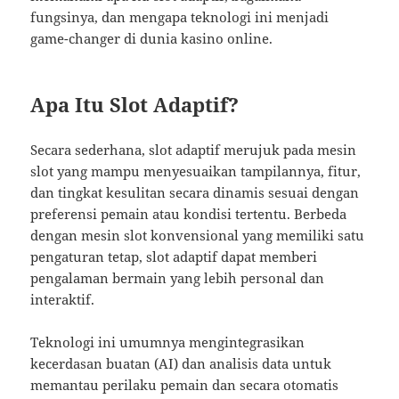
fungsinya, dan mengapa teknologi ini menjadi
game-changer di dunia kasino online.
Apa Itu Slot Adaptif?
Secara sederhana, slot adaptif merujuk pada mesin
slot yang mampu menyesuaikan tampilannya, fitur,
dan tingkat kesulitan secara dinamis sesuai dengan
preferensi pemain atau kondisi tertentu. Berbeda
dengan mesin slot konvensional yang memiliki satu
pengaturan tetap, slot adaptif dapat memberi
pengalaman bermain yang lebih personal dan
interaktif.
Teknologi ini umumnya mengintegrasikan
kecerdasan buatan (AI) dan analisis data untuk
memantau perilaku pemain dan secara otomatis