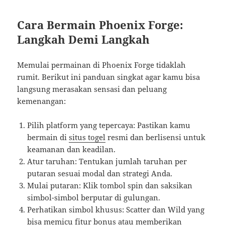
Cara Bermain Phoenix Forge:
Langkah Demi Langkah
Memulai permainan di Phoenix Forge tidaklah
rumit. Berikut ini panduan singkat agar kamu bisa
langsung merasakan sensasi dan peluang
kemenangan:
Pilih platform yang tepercaya: Pastikan kamu
bermain di
situs togel
resmi dan berlisensi untuk
keamanan dan keadilan.
Atur taruhan: Tentukan jumlah taruhan per
putaran sesuai modal dan strategi Anda.
Mulai putaran: Klik tombol spin dan saksikan
simbol-simbol berputar di gulungan.
Perhatikan simbol khusus: Scatter dan Wild yang
bisa memicu fitur bonus atau memberikan