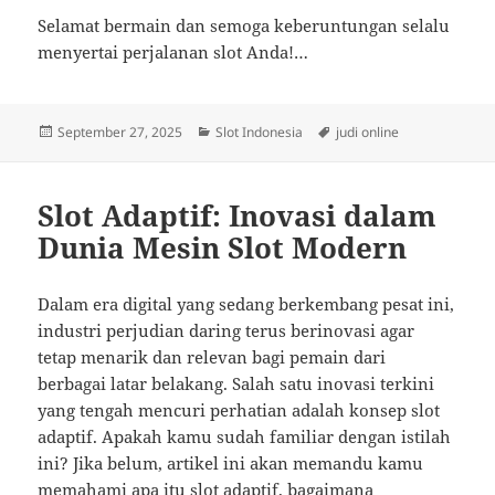
Selamat bermain dan semoga keberuntungan selalu
menyertai perjalanan slot Anda!…
Posted
Categories
Tags
September 27, 2025
Slot Indonesia
judi online
on
Slot Adaptif: Inovasi dalam
Dunia Mesin Slot Modern
Dalam era digital yang sedang berkembang pesat ini,
industri perjudian daring terus berinovasi agar
tetap menarik dan relevan bagi pemain dari
berbagai latar belakang. Salah satu inovasi terkini
yang tengah mencuri perhatian adalah konsep slot
adaptif. Apakah kamu sudah familiar dengan istilah
ini? Jika belum, artikel ini akan memandu kamu
memahami apa itu slot adaptif, bagaimana