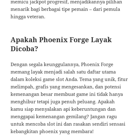
memicu jackpot progresif, menjadikannya pilihan
menarik bagi berbagai tipe pemain – dari pemula
hingga veteran.
Apakah Phoenix Forge Layak
Dicoba?
Dengan segala keunggulannya, Phoenix Forge
memang layak menjadi salah satu daftar utama
dalam koleksi game slot Anda. Tema yang unik, fitur
melimpah, grafis yang mengesankan, dan potensi
kemenangan besar membuat game ini tidak hanya
menghibur tetapi juga penuh peluang. Apakah
kamu siap menyalakan api keberuntungan dan
menggapai kemenangan gemilang? Jangan ragu
untuk mencoba slot ini dan rasakan sendiri sensasi
kebangkitan phoenix yang membara!