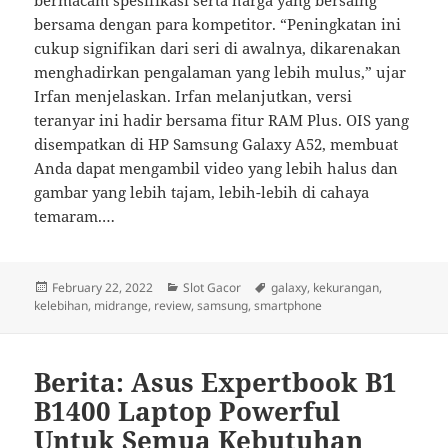
bersama dengan para kompetitor. “Peningkatan ini
cukup signifikan dari seri di awalnya, dikarenakan
menghadirkan pengalaman yang lebih mulus,” ujar
Irfan menjelaskan. Irfan melanjutkan, versi
teranyar ini hadir bersama fitur RAM Plus. OIS yang
disempatkan di HP Samsung Galaxy A52, membuat
Anda dapat mengambil video yang lebih halus dan
gambar yang lebih tajam, lebih-lebih di cahaya
temaram.…
Posted
Categories
Tags
February 22, 2022
Slot Gacor
galaxy
,
kekurangan
,
on
kelebihan
,
midrange
,
review
,
samsung
,
smartphone
Berita: Asus Expertbook B1
B1400 Laptop Powerful
Untuk Semua Kebutuhan