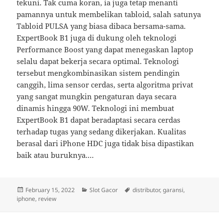
tekuni. Tak cuma koran, ia juga tetap menanti
pamannya untuk membelikan tabloid, salah satunya
Tabloid PULSA yang biasa dibaca bersama-sama.
ExpertBook B1 juga di dukung oleh teknologi
Performance Boost yang dapat menegaskan laptop
selalu dapat bekerja secara optimal. Teknologi
tersebut mengkombinasikan sistem pendingin
canggih, lima sensor cerdas, serta algoritma privat
yang sangat mungkin pengaturan daya secara
dinamis hingga 90W. Teknologi ini membuat
ExpertBook B1 dapat beradaptasi secara cerdas
terhadap tugas yang sedang dikerjakan. Kualitas
berasal dari iPhone HDC juga tidak bisa dipastikan
baik atau buruknya.…
Posted
Categories
Tags
February 15, 2022
Slot Gacor
distributor
,
garansi
,
on
iphone
,
review