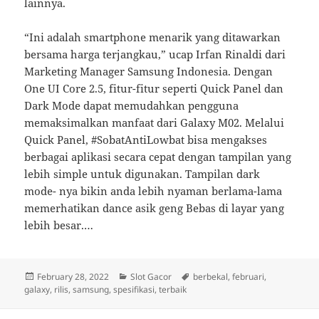
lainnya.
“Ini adalah smartphone menarik yang ditawarkan
bersama harga terjangkau,” ucap Irfan Rinaldi dari
Marketing Manager Samsung Indonesia. Dengan
One UI Core 2.5, fitur-fitur seperti Quick Panel dan
Dark Mode dapat memudahkan pengguna
memaksimalkan manfaat dari Galaxy M02. Melalui
Quick Panel, #SobatAntiLowbat bisa mengakses
berbagai aplikasi secara cepat dengan tampilan yang
lebih simple untuk digunakan. Tampilan dark
mode- nya bikin anda lebih nyaman berlama-lama
memerhatikan dance asik geng Bebas di layar yang
lebih besar.…
Posted
Categories
Tags
February 28, 2022
Slot Gacor
berbekal
,
februari
,
on
galaxy
,
rilis
,
samsung
,
spesifikasi
,
terbaik