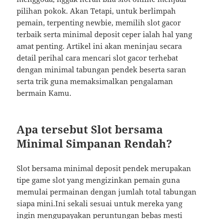
pilihan pokok. Akan Tetapi, untuk berlimpah
pemain, terpenting newbie, memilih slot gacor
terbaik serta minimal deposit ceper ialah hal yang
amat penting. Artikel ini akan meninjau secara
detail perihal cara mencari slot gacor terhebat
dengan minimal tabungan pendek beserta saran
serta trik guna memaksimalkan pengalaman
bermain Kamu.
Apa tersebut Slot bersama
Minimal Simpanan Rendah?
Slot bersama minimal deposit pendek merupakan
tipe game slot yang mengizinkan pemain guna
memulai permainan dengan jumlah total tabungan
siapa mini.Ini sekali sesuai untuk mereka yang
ingin mengupayakan peruntungan bebas mesti