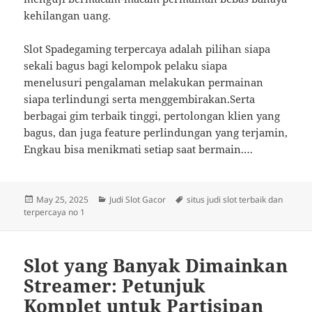
kehilangan uang.
Slot Spadegaming terpercaya adalah pilihan siapa
sekali bagus bagi kelompok pelaku siapa
menelusuri pengalaman melakukan permainan
siapa terlindungi serta menggembirakan.Serta
berbagai gim terbaik tinggi, pertolongan klien yang
bagus, dan juga feature perlindungan yang terjamin,
Engkau bisa menikmati setiap saat bermain.…
Posted
Categories
Tags
May 25, 2025
Judi Slot Gacor
situs judi slot terbaik dan
on
terpercaya no 1
Slot yang Banyak Dimainkan
Streamer: Petunjuk
Komplet untuk Partisipan