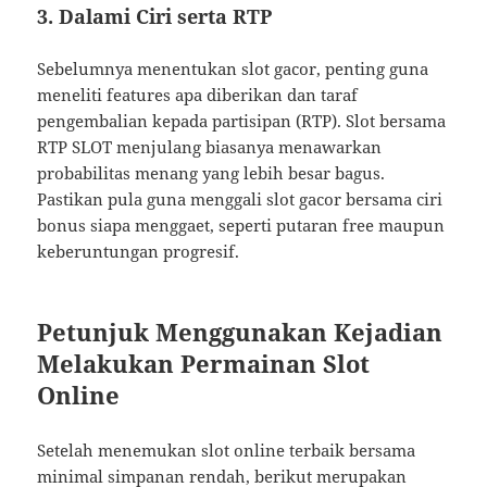
3. Dalami Ciri serta RTP
Sebelumnya menentukan slot gacor, penting guna
meneliti features apa diberikan dan taraf
pengembalian kepada partisipan (RTP). Slot bersama
RTP SLOT menjulang biasanya menawarkan
probabilitas menang yang lebih besar bagus.
Pastikan pula guna menggali slot gacor bersama ciri
bonus siapa menggaet, seperti putaran free maupun
keberuntungan progresif.
Petunjuk Menggunakan Kejadian
Melakukan Permainan Slot
Online
Setelah menemukan slot online terbaik bersama
minimal simpanan rendah, berikut merupakan