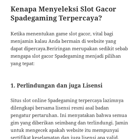
Kenapa Menyeleksi Slot Gacor
Spadegaming Terpercaya?
Ketika menentukan game slot gacor, vital bagi
menjamin kalau Anda bermain di website yang
dapat dipercaya.Beriringan merupakan sedikit sebab
mengapa slot gacor Spadegaming menjadi pilihan
yang tepat:
1. Perlindungan dan juga Lisensi
Situs slot online Spadegaming terpercaya lazimnya
dilengkapi bersama lisensi resmi asal badan
pengatur pertaruhan. Ini menyatakan bahwa semua
gim yang diberikan seimbang dan terlindungi. Jamin
untuk mengecek apakah website itu mempunyai
sertifikat keselamatan dan juga lisensi apa valid.