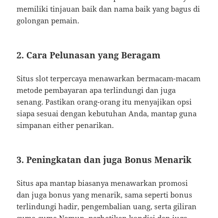
memiliki tinjauan baik dan nama baik yang bagus di
golongan pemain.
2. Cara Pelunasan yang Beragam
Situs slot terpercaya menawarkan bermacam-macam
metode pembayaran apa terlindungi dan juga
senang. Pastikan orang-orang itu menyajikan opsi
siapa sesuai dengan kebutuhan Anda, mantap guna
simpanan either penarikan.
3. Peningkatan dan juga Bonus Menarik
Situs apa mantap biasanya menawarkan promosi
dan juga bonus yang menarik, sama seperti bonus
terlindungi hadir, pengembalian uang, serta giliran