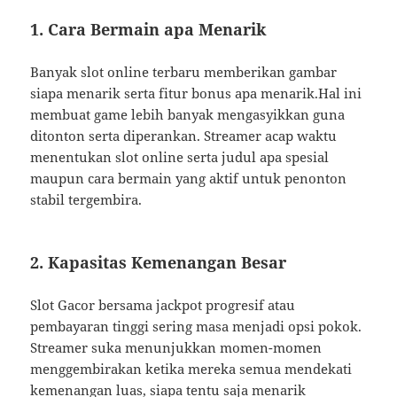
1. Cara Bermain apa Menarik
Banyak slot online terbaru memberikan gambar
siapa menarik serta fitur bonus apa menarik.Hal ini
membuat game lebih banyak mengasyikkan guna
ditonton serta diperankan. Streamer acap waktu
menentukan slot online serta judul apa spesial
maupun cara bermain yang aktif untuk penonton
stabil tergembira.
2. Kapasitas Kemenangan Besar
Slot Gacor bersama jackpot progresif atau
pembayaran tinggi sering masa menjadi opsi pokok.
Streamer suka menunjukkan momen-momen
menggembirakan ketika mereka semua mendekati
kemenangan luas, siapa tentu saja menarik