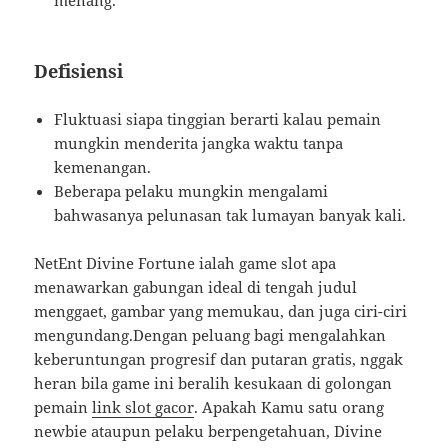
menang.
Defisiensi
Fluktuasi siapa tinggian berarti kalau pemain
mungkin menderita jangka waktu tanpa
kemenangan.
Beberapa pelaku mungkin mengalami
bahwasanya pelunasan tak lumayan banyak kali.
NetEnt Divine Fortune ialah game slot apa
menawarkan gabungan ideal di tengah judul
menggaet, gambar yang memukau, dan juga ciri-ciri
mengundang.Dengan peluang bagi mengalahkan
keberuntungan progresif dan putaran gratis, nggak
heran bila game ini beralih kesukaan di golongan
pemain
link slot gacor
. Apakah Kamu satu orang
newbie ataupun pelaku berpengetahuan, Divine