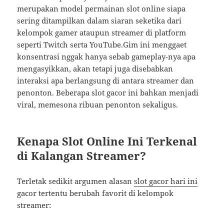
merupakan model permainan slot online siapa
sering ditampilkan dalam siaran seketika dari
kelompok gamer ataupun streamer di platform
seperti Twitch serta YouTube.Gim ini menggaet
konsentrasi nggak hanya sebab gameplay-nya apa
mengasyikkan, akan tetapi juga disebabkan
interaksi apa berlangsung di antara streamer dan
penonton. Beberapa slot gacor ini bahkan menjadi
viral, memesona ribuan penonton sekaligus.
Kenapa Slot Online Ini Terkenal
di Kalangan Streamer?
Terletak sedikit argumen alasan
slot gacor hari ini
gacor tertentu berubah favorit di kelompok
streamer: