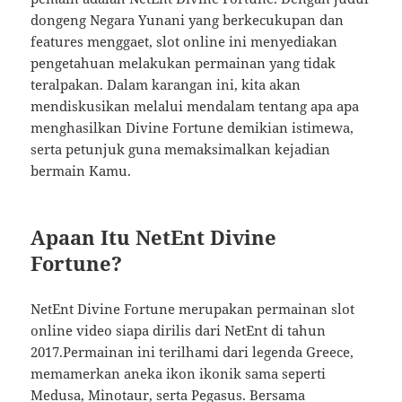
dongeng Negara Yunani yang berkecukupan dan
features menggaet, slot online ini menyediakan
pengetahuan melakukan permainan yang tidak
teralpakan. Dalam karangan ini, kita akan
mendiskusikan melalui mendalam tentang apa apa
menghasilkan Divine Fortune demikian istimewa,
serta petunjuk guna memaksimalkan kejadian
bermain Kamu.
Apaan Itu NetEnt Divine
Fortune?
NetEnt Divine Fortune merupakan permainan slot
online video siapa dirilis dari NetEnt di tahun
2017.Permainan ini terilhami dari legenda Greece,
memamerkan aneka ikon ikonik sama seperti
Medusa, Minotaur, serta Pegasus. Bersama