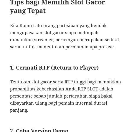
Tips bagi Memilih Slot Gacor
yang Tepat
Bila Kamu satu orang partisipan yang hendak
mengupayakan slot gacor siapa melimpah
dimainkan streamer, beriringan merupakan sedikit
saran untuk menentukan permainan apa presisi:
1. Cermati RTP (Return to Player)
Tentukan slot gacor serta RTP tinggi bagi menaikkan
probabilitas keberhasilan Anda.RTP SLOT adalah
persentase sebab jumlah pertaruhan siapa bakal
dibayarkan ulang bagi pemain internal durasi
panjang.
2. Coba Version Demo