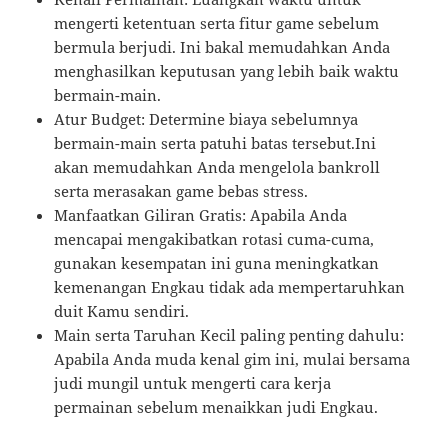
mengerti ketentuan serta fitur game sebelum
bermula berjudi. Ini bakal memudahkan Anda
menghasilkan keputusan yang lebih baik waktu
bermain-main.
Atur Budget: Determine biaya sebelumnya
bermain-main serta patuhi batas tersebut.Ini
akan memudahkan Anda mengelola bankroll
serta merasakan game bebas stress.
Manfaatkan Giliran Gratis: Apabila Anda
mencapai mengakibatkan rotasi cuma-cuma,
gunakan kesempatan ini guna meningkatkan
kemenangan Engkau tidak ada mempertaruhkan
duit Kamu sendiri.
Main serta Taruhan Kecil paling penting dahulu:
Apabila Anda muda kenal gim ini, mulai bersama
judi mungil untuk mengerti cara kerja
permainan sebelum menaikkan judi Engkau.