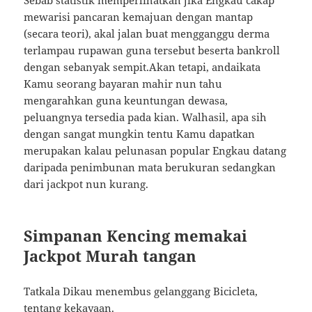
Sebab statistik memperlihatkan jika Engkau cakap
mewarisi pancaran kemajuan dengan mantap
(secara teori), akal jalan buat mengganggu derma
terlampau rupawan guna tersebut beserta bankroll
dengan sebanyak sempit.Akan tetapi, andaikata
Kamu seorang bayaran mahir nun tahu
mengarahkan guna keuntungan dewasa,
peluangnya tersedia pada kian. Walhasil, apa sih
dengan sangat mungkin tentu Kamu dapatkan
merupakan kalau pelunasan popular Engkau datang
daripada penimbunan mata berukuran sedangkan
dari jackpot nun kurang.
Simpanan Kencing memakai
Jackpot Murah tangan
Tatkala Dikau menembus gelanggang Bicicleta,
tentang kekayaan.