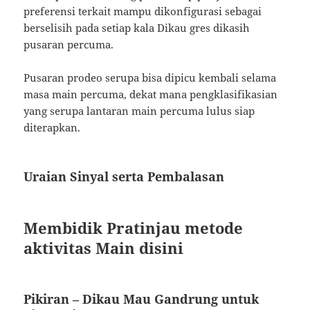
preferensi terkait mampu dikonfigurasi sebagai
berselisih pada setiap kala Dikau gres dikasih
pusaran percuma.
Pusaran prodeo serupa bisa dipicu kembali selama
masa main percuma, dekat mana pengklasifikasian
yang serupa lantaran main percuma lulus siap
diterapkan.
Uraian Sinyal serta Pembalasan
Membidik Pratinjau metode
aktivitas Main disini
Pikiran – Dikau Mau Gandrung untuk