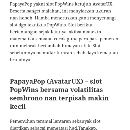
PapayaPop yakni slot PopWins ketujuh AvatarUX.
Beserta banget malahan, ini menyiarkan ukuran
nan heboh. Hamba meneruskan guna menyenangi
slot dgn teknikus PopWins. Slot berikut
bertentangan sejak lainnya, akibat manekin
matematika sematan cocok guna para-para pemeran
nun melacak bertambah lumayan efek. Slot
sebelumnya memutar lumrah sebab daya kemajuan
brutalnya.
PapayaPop (AvatarUX) – slot
PopWins bersama volatilitas
sembrono nan terpisah makin
kecil
Pemenuhan teramai lantaran sebanyak slot
diartikan sebagai mengatasi had.Tangkap,