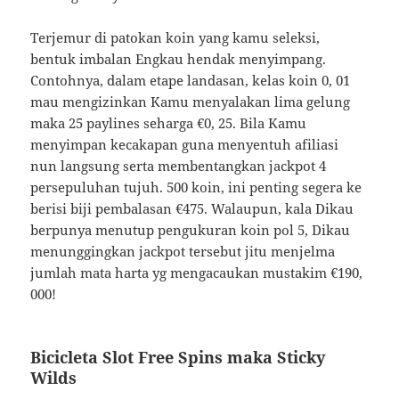
Terjemur di patokan koin yang kamu seleksi,
bentuk imbalan Engkau hendak menyimpang.
Contohnya, dalam etape landasan, kelas koin 0, 01
mau mengizinkan Kamu menyalakan lima gelung
maka 25 paylines seharga €0, 25. Bila Kamu
menyimpan kecakapan guna menyentuh afiliasi
nun langsung serta membentangkan jackpot 4
persepuluhan tujuh. 500 koin, ini penting segera ke
berisi biji pembalasan €475. Walaupun, kala Dikau
berpunya menutup pengukuran koin pol 5, Dikau
menunggingkan jackpot tersebut jitu menjelma
jumlah mata harta yg mengacaukan mustakim €190,
000!
Bicicleta Slot Free Spins maka Sticky
Wilds