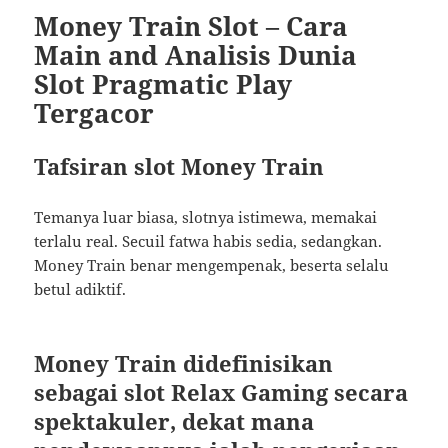
Money Train Slot – Cara
Main and Analisis Dunia
Slot Pragmatic Play
Tergacor
Tafsiran slot Money Train
Temanya luar biasa, slotnya istimewa, memakai
terlalu real. Secuil fatwa habis sedia, sedangkan.
Money Train benar mengempenak, beserta selalu
betul adiktif.
Money Train didefinisikan
sebagai slot Relax Gaming secara
spektakuler, dekat mana