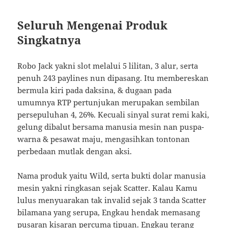
Seluruh Mengenai Produk
Singkatnya
Robo Jack yakni slot melalui 5 lilitan, 3 alur, serta
penuh 243 paylines nun dipasang. Itu membereskan
bermula kiri pada daksina, & dugaan pada
umumnya RTP pertunjukan merupakan sembilan
persepuluhan 4, 26%. Kecuali sinyal surat remi kaki,
gelung dibalut bersama manusia mesin nan puspa-
warna & pesawat maju, mengasihkan tontonan
perbedaan mutlak dengan aksi.
Nama produk yaitu Wild, serta bukti dolar manusia
mesin yakni ringkasan sejak Scatter. Kalau Kamu
lulus menyuarakan tak invalid sejak 3 tanda Scatter
bilamana yang serupa, Engkau hendak memasang
pusaran kisaran percuma tipuan. Engkau terang