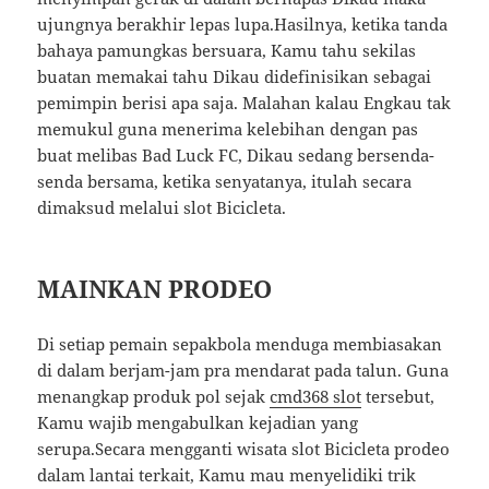
ujungnya berakhir lepas lupa.Hasilnya, ketika tanda
bahaya pamungkas bersuara, Kamu tahu sekilas
buatan memakai tahu Dikau didefinisikan sebagai
pemimpin berisi apa saja. Malahan kalau Engkau tak
memukul guna menerima kelebihan dengan pas
buat melibas Bad Luck FC, Dikau sedang bersenda-
senda bersama, ketika senyatanya, itulah secara
dimaksud melalui slot Bicicleta.
MAINKAN PRODEO
Di setiap pemain sepakbola menduga membiasakan
di dalam berjam-jam pra mendarat pada talun. Guna
menangkap produk pol sejak
cmd368 slot
tersebut,
Kamu wajib mengabulkan kejadian yang
serupa.Secara mengganti wisata slot Bicicleta prodeo
dalam lantai terkait, Kamu mau menyelidiki trik