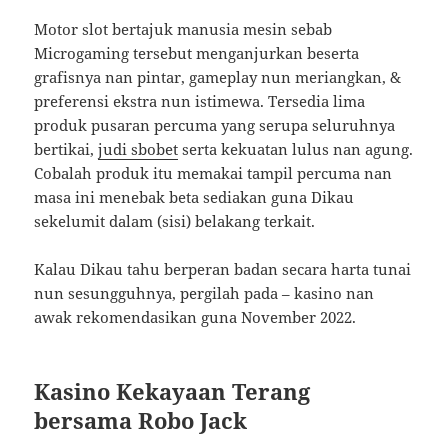
Motor slot bertajuk manusia mesin sebab
Microgaming tersebut menganjurkan beserta
grafisnya nan pintar, gameplay nun meriangkan, &
preferensi ekstra nun istimewa. Tersedia lima
produk pusaran percuma yang serupa seluruhnya
bertikai,
judi sbobet
serta kekuatan lulus nan agung.
Cobalah produk itu memakai tampil percuma nan
masa ini menebak beta sediakan guna Dikau
sekelumit dalam (sisi) belakang terkait.
Kalau Dikau tahu berperan badan secara harta tunai
nun sesungguhnya, pergilah pada – kasino nan
awak rekomendasikan guna November 2022.
Kasino Kekayaan Terang
bersama Robo Jack