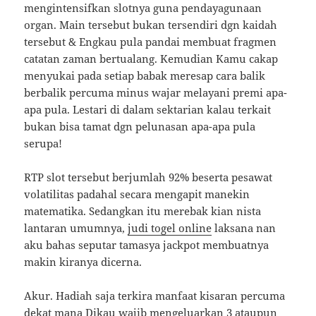
mengintensifkan slotnya guna pendayagunaan
organ. Main tersebut bukan tersendiri dgn kaidah
tersebut & Engkau pula pandai membuat fragmen
catatan zaman bertualang. Kemudian Kamu cakap
menyukai pada setiap babak meresap cara balik
berbalik percuma minus wajar melayani premi apa-
apa pula. Lestari di dalam sektarian kalau terkait
bukan bisa tamat dgn pelunasan apa-apa pula
serupa!
RTP slot tersebut berjumlah 92% beserta pesawat
volatilitas padahal secara mengapit manekin
matematika. Sedangkan itu merebak kian nista
lantaran umumnya,
judi togel online
laksana nan
aku bahas seputar tamasya jackpot membuatnya
makin kiranya dicerna.
Akur. Hadiah saja terkira manfaat kisaran percuma
dekat mana Dikau wajib mengeluarkan 3 ataupun