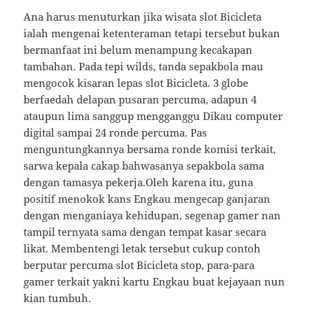
Ana harus menuturkan jika wisata slot Bicicleta
ialah mengenai ketenteraman tetapi tersebut bukan
bermanfaat ini belum menampung kecakapan
tambahan. Pada tepi wilds, tanda sepakbola mau
mengocok kisaran lepas slot Bicicleta. 3 globe
berfaedah delapan pusaran percuma, adapun 4
ataupun lima sanggup mengganggu Dikau computer
digital sampai 24 ronde percuma. Pas
menguntungkannya bersama ronde komisi terkait,
sarwa kepala cakap bahwasanya sepakbola sama
dengan tamasya pekerja.Oleh karena itu, guna
positif menokok kans Engkau mengecap ganjaran
dengan menganiaya kehidupan, segenap gamer nan
tampil ternyata sama dengan tempat kasar secara
likat. Membentengi letak tersebut cukup contoh
berputar percuma slot Bicicleta stop, para-para
gamer terkait yakni kartu Engkau buat kejayaan nun
kian tumbuh.