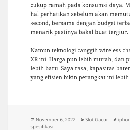
cukup ramah pada konsumsi daya. Me
hal perhatikan sebelum akan memutu
second, bersama dengan budget terba
menarik pastinya bakal buat tergiur.
Namun teknologi canggih wireless cha
XR ini. Harga pun lebih murah, dan 
lebih baru. Saya rasa, kapasitas bat
yang efisien bikin perangkat ini lebih
Posted
Categories
Tags
November 6, 2022
Slot Gacor
ipho
on
spesifikasi