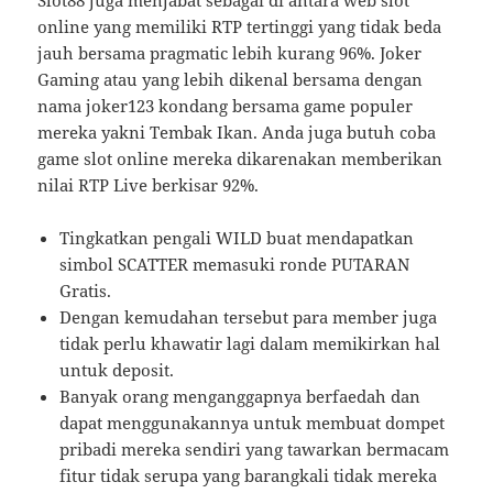
Slot88 juga menjabat sebagai di antara web slot
online yang memiliki RTP tertinggi yang tidak beda
jauh bersama pragmatic lebih kurang 96%. Joker
Gaming atau yang lebih dikenal bersama dengan
nama joker123 kondang bersama game populer
mereka yakni Tembak Ikan. Anda juga butuh coba
game slot online mereka dikarenakan memberikan
nilai RTP Live berkisar 92%.
Tingkatkan pengali WILD buat mendapatkan
simbol SCATTER memasuki ronde PUTARAN
Gratis.
Dengan kemudahan tersebut para member juga
tidak perlu khawatir lagi dalam memikirkan hal
untuk deposit.
Banyak orang menganggapnya berfaedah dan
dapat menggunakannya untuk membuat dompet
pribadi mereka sendiri yang tawarkan bermacam
fitur tidak serupa yang barangkali tidak mereka