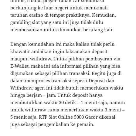
online, ribuan player Tanah Air senantiasa
berkunjung ke luar negeri untuk menikmati
taruhan casino di tempat praktiknya. Kemudian,
gambling slot yang satu ini juga tidak dulu
membosankan untuk dimainkan berulang kali.
Dengan kemudahan ini maka kalian tidak perlu
khawatir andaikan ingin laksanakan deposit
maupun withdraw. Untuk pilihan pembayaran via
E-Wallet, maka ini ada informasi pilihan yang bisa
digunakan sebagai pilihan transaksi. Begitu juga di
dalam memproses transaksi seperti Deposit dan
Withdraw, agen ini tidak butuh memerlukan waktu
hingga berjam – jam. Untuk deposit hanya
membutuhkan waktu 30 detik – 1 menit saja, namun
untuk withdraw cuma memerlukan waktu 3 menit –
5 menit saja. RTP Slot Online 5000 Gacor dikenal
juga sebagai pengembalian ke pemain.