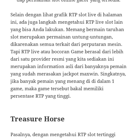
Selain dengan lihat grafik RTP slot live di halaman
ini, ada juga langkah mengetahui RTP live slot lain
yang bisa Anda lakukan. Memang bermain taruhan
slot merupakan permainan untung-untungan,
dikarenakan semua terkait dari perputaran mesin.
Tapi RTP live atau bocoran Game berasal dari lebih
dari satu provider resmi yang kita sediakan ini
merupakan information asli dari banyaknya pemain
yang sudah merasakan jackpot maxwin. Singkatnya,
jika banyak pemain yang menang di di dalam 1
game, maka game tersebut bakal memiliki
persentase RTP yang tinggi.
Treasure Horse
Pasalnya, dengan mengetahui RTP slot tertinggi