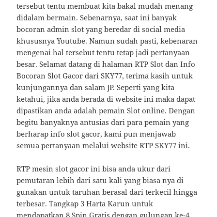
tersebut tentu membuat kita bakal mudah menang
didalam bermain. Sebenarnya, saat ini banyak
bocoran admin slot yang beredar di social media
khususnya Youtube. Namun sudah pasti, kebenaran
mengenai hal tersebut tentu tetap jadi pertanyaan
besar. Selamat datang di halaman RTP Slot dan Info
Bocoran Slot Gacor dari SKY77, terima kasih untuk
kunjungannya dan salam JP. Seperti yang kita
ketahui, jika anda berada di website ini maka dapat
dipastikan anda adalah pemain Slot online. Dengan
begitu banyaknya antusias dari para pemain yang
berharap info slot gacor, kami pun menjawab
semua pertanyaan melalui website RTP SKY77 ini.
RTP mesin slot gacor ini bisa anda ukur dari
pemutaran lebih dari satu kali yang biasa nya di
gunakan untuk taruhan berasal dari terkecil hingga
terbesar. Tangkap 3 Harta Karun untuk
mendapatkan 8 Spin Gratis dengan gulungan ke-4