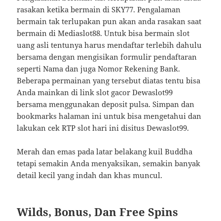
rasakan ketika bermain di SKY77. Pengalaman
bermain tak terlupakan pun akan anda rasakan saat
bermain di Mediaslot88. Untuk bisa bermain slot
uang asli tentunya harus mendaftar terlebih dahulu
bersama dengan mengisikan formulir pendaftaran
seperti Nama dan juga Nomor Rekening Bank.
Beberapa permainan yang tersebut diatas tentu bisa
Anda mainkan di link slot gacor Dewaslot99
bersama menggunakan deposit pulsa. Simpan dan
bookmarks halaman ini untuk bisa mengetahui dan
lakukan cek RTP slot hari ini disitus Dewaslot99.
Merah dan emas pada latar belakang kuil Buddha
tetapi semakin Anda menyaksikan, semakin banyak
detail kecil yang indah dan khas muncul.
Wilds, Bonus, Dan Free Spins