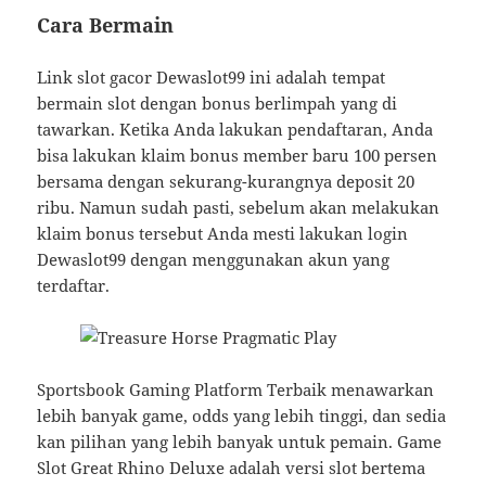
Cara Bermain
Link slot gacor Dewaslot99 ini adalah tempat
bermain slot dengan bonus berlimpah yang di
tawarkan. Ketika Anda lakukan pendaftaran, Anda
bisa lakukan klaim bonus member baru 100 persen
bersama dengan sekurang-kurangnya deposit 20
ribu. Namun sudah pasti, sebelum akan melakukan
klaim bonus tersebut Anda mesti lakukan login
Dewaslot99 dengan menggunakan akun yang
terdaftar.
Sportsbook Gaming Platform Terbaik menawarkan
lebih banyak game, odds yang lebih tinggi, dan sedia
kan pilihan yang lebih banyak untuk pemain. Game
Slot Great Rhino Deluxe adalah versi slot bertema