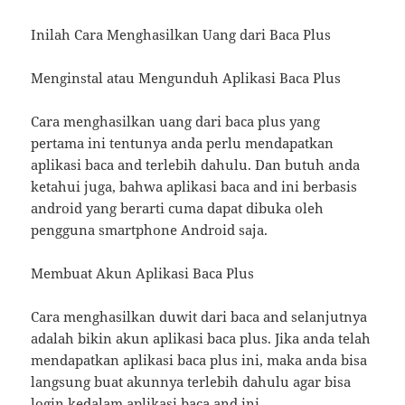
Inilah Cara Menghasilkan Uang dari Baca Plus
Menginstal atau Mengunduh Aplikasi Baca Plus
Cara menghasilkan uang dari baca plus yang
pertama ini tentunya anda perlu mendapatkan
aplikasi baca and terlebih dahulu. Dan butuh anda
ketahui juga, bahwa aplikasi baca and ini berbasis
android yang berarti cuma dapat dibuka oleh
pengguna smartphone Android saja.
Membuat Akun Aplikasi Baca Plus
Cara menghasilkan duwit dari baca and selanjutnya
adalah bikin akun aplikasi baca plus. Jika anda telah
mendapatkan aplikasi baca plus ini, maka anda bisa
langsung buat akunnya terlebih dahulu agar bisa
login kedalam aplikasi baca and ini.