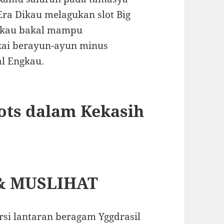
Era Dikau melagukan slot Big
gkau bakal mampu
ai berayun-ayun minus
l Engkau.
ots dalam Kekasih
& MUSLIHAT
rsi lantaran beragam Yggdrasil