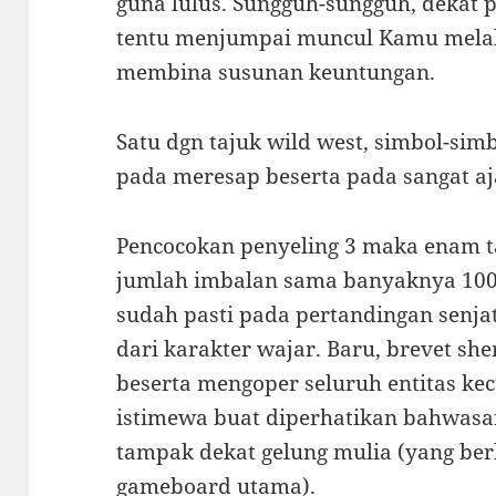
guna lulus. Sungguh-sungguh, dekat
tentu menjumpai muncul Kamu melalu
membina susunan keuntungan.
Satu dgn tajuk wild west, simbol-sim
pada meresap beserta pada sangat aj
Pencocokan penyeling 3 maka enam 
jumlah imbalan sama banyaknya 100X
sudah pasti pada pertandingan senjata
dari karakter wajar. Baru, brevet she
beserta mengoper seluruh entitas kec
istimewa buat diperhatikan bahwas
tampak dekat gelung mulia (yang ber
gameboard utama).