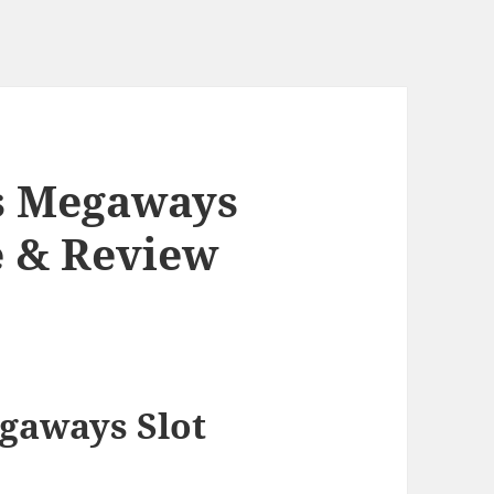
ts Megaways
e & Review
gaways Slot