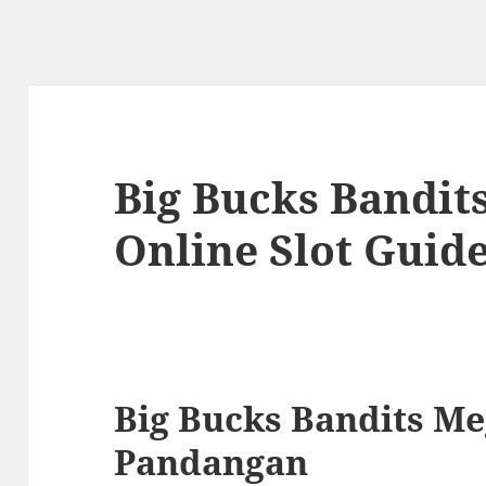
Big Bucks Bandi
Online Slot Guid
Big Bucks Bandits Me
Pandangan