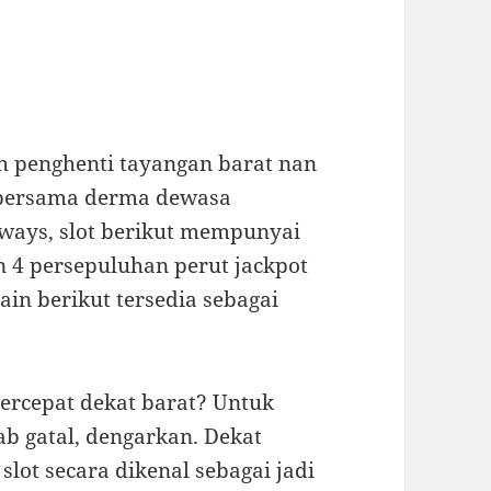
ah penghenti tayangan barat nan
 bersama derma dewasa
ways, slot berikut mempunyai
 4 persepuluhan perut jackpot
ain berikut tersedia sebagai
tercepat dekat barat? Untuk
b gatal, dengarkan. Dekat
lot secara dikenal sebagai jadi