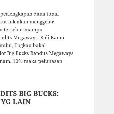
, perlengkapan dana tunai
ikut tak akan menggelar
an tersebut mampu
andits Megaways. Kali Kamu
umbu, Engkau bakal
slot Big Bucks Bandits Megaways
enam. 10% maka pelunasan
ITS BIG BUCKS:
 YG LAIN