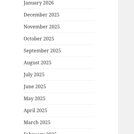
January 2026
December 2025
November 2025
October 2025
September 2025
August 2025
July 2025
June 2025
May 2025
April 2025
March 2025