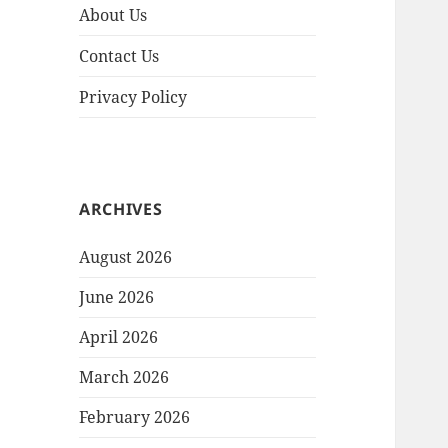
About Us
Contact Us
Privacy Policy
ARCHIVES
August 2026
June 2026
April 2026
March 2026
February 2026