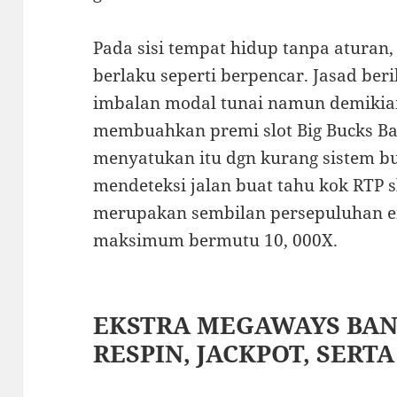
Pada sisi tempat hidup tanpa aturan
berlaku seperti berpencar. Jasad ber
imbalan modal tunai namun demiki
membuahkan premi slot Big Bucks B
menyatukan itu dgn kurang sistem b
mendeteksi jalan buat tahu kok RTP 
merupakan sembilan persepuluhan 
maksimum bermutu 10, 000X.
EKSTRA MEGAWAYS BAND
RESPIN, JACKPOT, SERTA