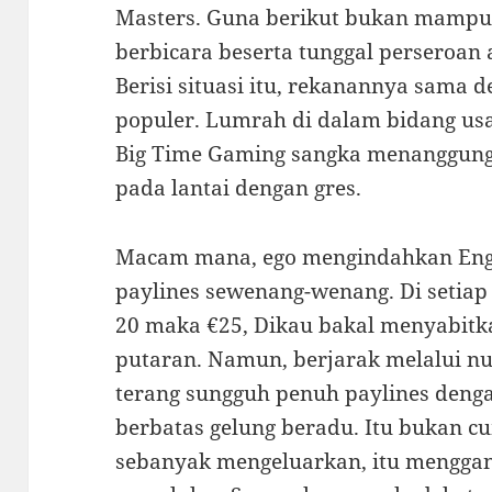
Masters. Guna berikut bukan mampu
berbicara beserta tunggal perseroan 
Berisi situasi itu, rekanannya sama
populer. Lumrah di dalam bidang usa
Big Time Gaming sangka menanggung
pada lantai dengan gres.
Macam mana, ego mengindahkan Eng
paylines sewenang-wenang. Di setiap
20 maka €25, Dikau bakal menyabit
putaran. Namun, berjarak melalui nu
terang sungguh penuh paylines den
berbatas gelung beradu. Itu bukan
sebanyak mengeluarkan, itu mengga