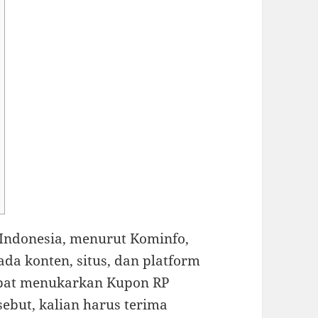
 Indonesia, menurut Kominfo,
da konten, situs, dan platform
apat menukarkan Kupon RP
ebut, kalian harus terima