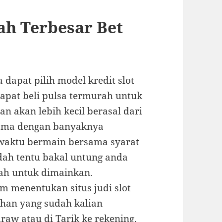
ah Terbesar Bet
apat pilih model kredit slot
dapat beli pulsa termurah untuk
n akan lebih kecil berasal dari
sama dengan banyaknya
waktu bermain bersama syarat
ah tentu bakal untung anda
ah untuk dimainkan.
am menentukan situs judi slot
han yang sudah kalian
raw atau di Tarik ke rekening.