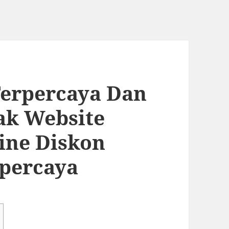
Terpercaya Dan
rak Website
ine Diskon
rpercaya