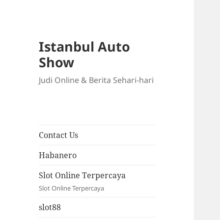
Istanbul Auto
Show
Judi Online & Berita Sehari-hari
Contact Us
Habanero
Slot Online Terpercaya
Slot Online Terpercaya
slot88