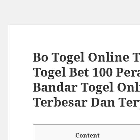
Bo Togel Online 
Togel Bet 100 Pe
Bandar Togel Onl
Terbesar Dan Te
Content