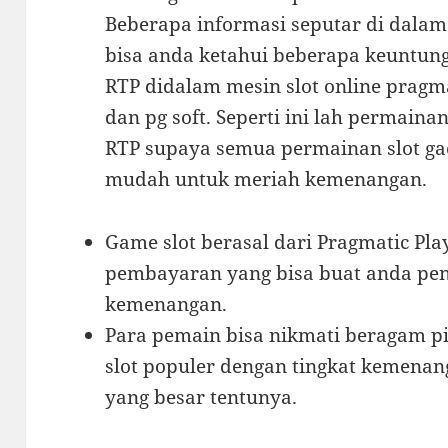
Beberapa informasi seputar di dalam 
bisa anda ketahui beberapa keuntunga
RTP didalam mesin slot online pragm
dan pg soft. Seperti ini lah permain
RTP supaya semua permainan slot gac
mudah untuk meriah kemenangan.
Game slot berasal dari Pragmatic Play 
pembayaran yang bisa buat anda pe
kemenangan.
Para pemain bisa nikmati beragam p
slot populer dengan tingkat kemenang
yang besar tentunya.