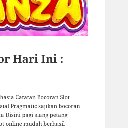
r Hari Ini :
ahasia Catatan Bocoran Slot
esial Pragmatic sajikan bocoran
ta Disini pagi siang petang
t online mudah berhasil