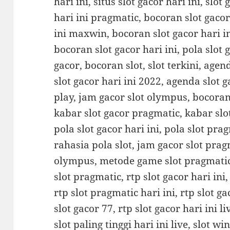
hari ini, situs slot gacor hari ini, slot
hari ini pragmatic, bocoran slot gacor
ini maxwin, bocoran slot gacor hari i
bocoran slot gacor hari ini, pola slot 
gacor, bocoran slot, slot terkini, agen
slot gacor hari ini 2022, agenda slot
play, jam gacor slot olympus, bocoran
kabar slot gacor pragmatic, kabar slot
pola slot gacor hari ini, pola slot pr
rahasia pola slot, jam gacor slot pra
olympus, metode game slot pragmatic
slot pragmatic, rtp slot gacor hari ini, 
rtp slot pragmatic hari ini, rtp slot g
slot gacor 77, rtp slot gacor hari ini li
slot paling tinggi hari ini live, slot wi