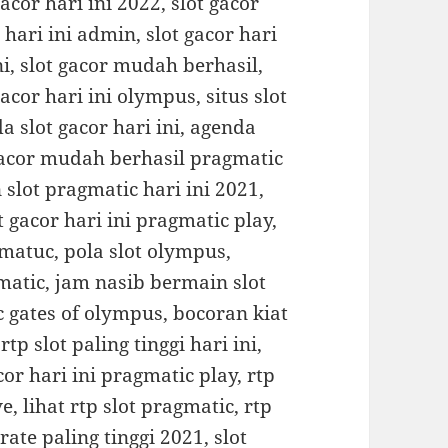
 gacor hari ini 2022, slot gacor
 hari ini admin, slot gacor hari
ni, slot gacor mudah berhasil,
gacor hari ini olympus, situs slot
da slot gacor hari ini, agenda
 gacor mudah berhasil pragmatic
 slot pragmatic hari ini 2021,
 gacor hari ini pragmatic play,
agmatuc, pola slot olympus,
gmatic, jam nasib bermain slot
 gates of olympus, bocoran kiat
rtp slot paling tinggi hari ini,
acor hari ini pragmatic play, rtp
ve, lihat rtp slot pragmatic, rtp
nrate paling tinggi 2021, slot