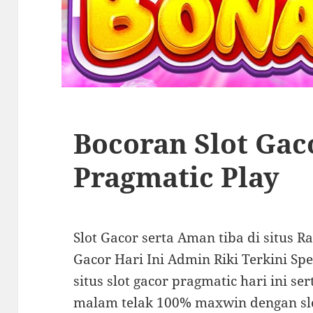
Bocoran Slot Gaco
Pragmatic Play
Slot Gacor serta Aman tiba di situs R
Gacor Hari Ini Admin Riki Terkini Sp
situs slot gacor pragmatic hari ini ser
malam telak 100% maxwin dengan slo