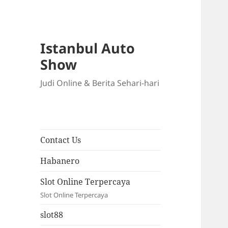
Istanbul Auto
Show
Judi Online & Berita Sehari-hari
Contact Us
Habanero
Slot Online Terpercaya
Slot Online Terpercaya
slot88