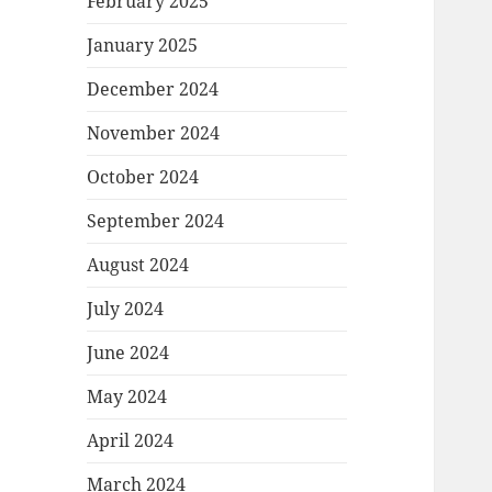
February 2025
January 2025
December 2024
November 2024
October 2024
September 2024
August 2024
July 2024
June 2024
May 2024
April 2024
March 2024