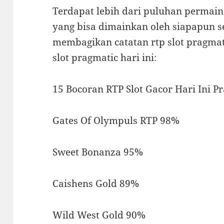
Terdapat lebih dari puluhan permain
yang bisa dimainkan oleh siapapun s
membagikan catatan rtp slot pragmati
slot pragmatic hari ini:
15 Bocoran RTP Slot Gacor Hari Ini P
Gates Of Olympuls RTP 98%
Sweet Bonanza 95%
Caishens Gold 89%
Wild West Gold 90%