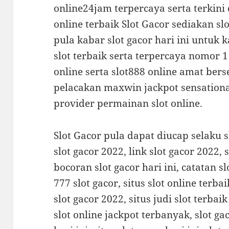
online24jam terpercaya serta terkini d
online terbaik Slot Gacor sediakan sl
pula kabar slot gacor hari ini untuk 
slot terbaik serta terpercaya nomor 1
online serta slot888 online amat be
pelacakan maxwin jackpot sensationa
provider permainan slot online.
Slot Gacor pula dapat diucap selaku slo
slot gacor 2022, link slot gacor 2022,
bocoran slot gacor hari ini, catatan sl
777 slot gacor, situs slot online terbai
slot gacor 2022, situs judi slot terbai
slot online jackpot terbanyak, slot gac