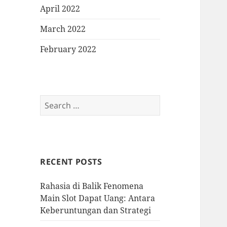
April 2022
March 2022
February 2022
Search
for:
RECENT POSTS
Rahasia di Balik Fenomena
Main Slot Dapat Uang: Antara
Keberuntungan dan Strategi