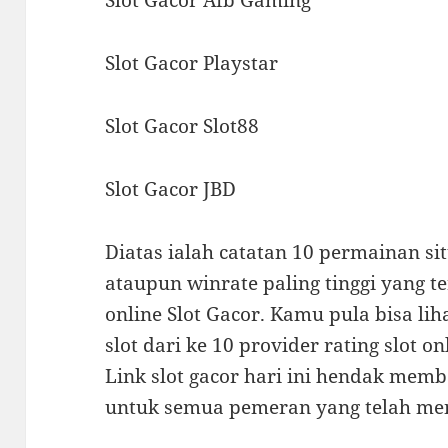
Slot Gacor Playstar
Slot Gacor Slot88
Slot Gacor JBD
Diatas ialah catatan 10 permainan sit
ataupun winrate paling tinggi yang t
online Slot Gacor. Kamu pula bisa li
slot dari ke 10 provider rating slot onl
Link slot gacor hari ini hendak memb
untuk semua pemeran yang telah menc