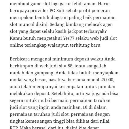
membuat game slot lagi gacor lebih aman. Harus
berupaya provider PG Soft sebab profit pemeran
merupakan bentuk diagram paling baik permainan
slot muncul disini. Sedang bimbang melacak agen
slot yang dapat selalu kasih jackpot terbanyak?
Kamu butuh mengetahui Yes77 selaku web judi slot
online terlengkap walaupun terhitung baru.
Berbicara mengenai minimum deposit waktu Anda
berhimpun di web judi slot 88, tentu sangatlah
mudah dan gampang. Anda tidak butuh menyiapkan
modal yang besar, pasalnya bersama modal 25.000,
anda telah mempunyai kesempatan untuk join dan
melakukan deposit. Setelah itu, artinya juga ada bisa
segera untuk mulai bermain permainan taruhan
judi slot yang ingin anda mainkan. Di di dalam
permainan taruhan judi slot, permainan dengan
tingkat kemenangan tinggi bisa dilihat dari nilai
RTP. Maka berasal dari itu, disini kita dapat