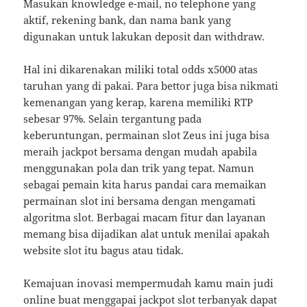
Masukan knowledge e-mail, no telephone yang
aktif, rekening bank, dan nama bank yang
digunakan untuk lakukan deposit dan withdraw.
Hal ini dikarenakan miliki total odds x5000 atas
taruhan yang di pakai. Para bettor juga bisa nikmati
kemenangan yang kerap, karena memiliki RTP
sebesar 97%. Selain tergantung pada
keberuntungan, permainan slot Zeus ini juga bisa
meraih jackpot bersama dengan mudah apabila
menggunakan pola dan trik yang tepat. Namun
sebagai pemain kita harus pandai cara memaikan
permainan slot ini bersama dengan mengamati
algoritma slot. Berbagai macam fitur dan layanan
memang bisa dijadikan alat untuk menilai apakah
website slot itu bagus atau tidak.
Kemajuan inovasi mempermudah kamu main judi
online buat menggapai jackpot slot terbanyak dapat