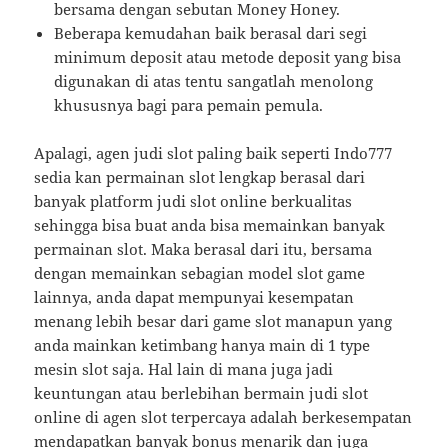
bersama dengan sebutan Money Honey.
Beberapa kemudahan baik berasal dari segi
minimum deposit atau metode deposit yang bisa
digunakan di atas tentu sangatlah menolong
khususnya bagi para pemain pemula.
Apalagi, agen judi slot paling baik seperti Indo777
sedia kan permainan slot lengkap berasal dari
banyak platform judi slot online berkualitas
sehingga bisa buat anda bisa memainkan banyak
permainan slot. Maka berasal dari itu, bersama
dengan memainkan sebagian model slot game
lainnya, anda dapat mempunyai kesempatan
menang lebih besar dari game slot manapun yang
anda mainkan ketimbang hanya main di 1 type
mesin slot saja. Hal lain di mana juga jadi
keuntungan atau berlebihan bermain judi slot
online di agen slot terpercaya adalah berkesempatan
mendapatkan banyak bonus menarik dan juga