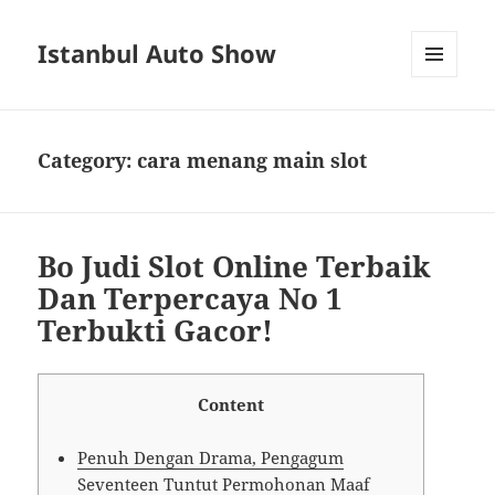
Istanbul Auto Show
MENU
AND
WIDGETS
Category:
cara menang main slot
Bo Judi Slot Online Terbaik
Dan Terpercaya No 1
Terbukti Gacor!
Content
Penuh Dengan Drama, Pengagum
Seventeen Tuntut Permohonan Maaf