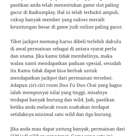
pastikan anda telah menentukan game slot paling
gacor di Radiumplay. Hal ni telah terbukti ampuh,
cukup banyak member yang sukses meraih
keuntungan besar di game judi online paling gacor.
Tiket jackpot memang harus dibeli terlebih dahulu
di awal permainan sebagai di antara syarat perlu
dan utama. Jika kamu tidak membelinya, maka
walau nanti mendapatkan paduan spesial, sesudah
itu Kamu tidak dapat bisa berhak untuk
mendapatkan jackpot dari permainan tersebut.
Adapun ciri-ciri room Duo Fu Duo Chai yang bagus
ialah mempunyai nilai yang tinggi, misalnya
terdapat banyak burung dan wild. Jadi, pastikan
ketika anda melacak room usahakan terdapat
setidaknya minimal satu wild dan tiga burung.
Jika anda mau dapat untung banyak, permainan dari