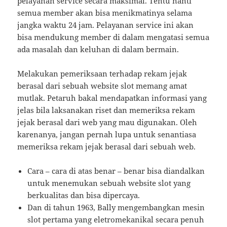
pelayanan service secara maksimal. Tentu nanti
semua member akan bisa menikmatinya selama
jangka waktu 24 jam. Pelayanan service ini akan
bisa mendukung member di dalam mengatasi semua
ada masalah dan keluhan di dalam bermain.
Melakukan pemeriksaan terhadap rekam jejak
berasal dari sebuah website slot memang amat
mutlak. Petaruh bakal mendapatkan informasi yang
jelas bila laksanakan riset dan memeriksa rekam
jejak berasal dari web yang mau digunakan. Oleh
karenanya, jangan pernah lupa untuk senantiasa
memeriksa rekam jejak berasal dari sebuah web.
Cara – cara di atas benar – benar bisa diandalkan
untuk menemukan sebuah website slot yang
berkualitas dan bisa dipercaya.
Dan di tahun 1963, Bally mengembangkan mesin
slot pertama yang eletromekanikal secara penuh