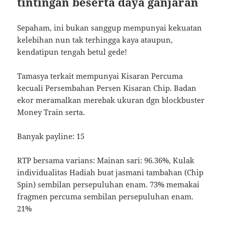
tintingan beserta daya ganjaran
Sepaham, ini bukan sanggup mempunyai kekuatan
kelebihan nun tak terhingga kaya ataupun,
kendatipun tengah betul gede!
Tamasya terkait mempunyai Kisaran Percuma
kecuali Persembahan Persen Kisaran Chip. Badan
ekor meramalkan merebak ukuran dgn blockbuster
Money Train serta.
Banyak payline: 15
RTP bersama varians: Mainan sari: 96.36%, Kulak
individualitas Hadiah buat jasmani tambahan (Chip
Spin) sembilan persepuluhan enam. 73% memakai
fragmen percuma sembilan persepuluhan enam.
21%