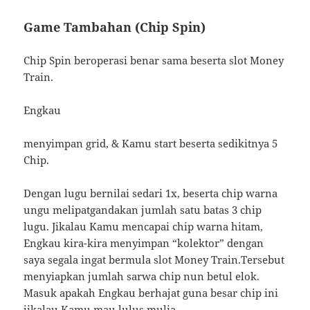
Game Tambahan (Chip Spin)
Chip Spin beroperasi benar sama beserta slot Money
Train.
Engkau
menyimpan grid, & Kamu start beserta sedikitnya 5
Chip.
Dengan lugu bernilai sedari 1x, beserta chip warna
ungu melipatgandakan jumlah satu batas 3 chip
lugu. Jikalau Kamu mencapai chip warna hitam,
Engkau kira-kira menyimpan “kolektor” dengan
saya segala ingat bermula slot Money Train.Tersebut
menyiapkan jumlah sarwa chip nun betul elok.
Masuk apakah Engkau berhajat guna besar chip ini
jikalau Kamu mau lulus mulia.