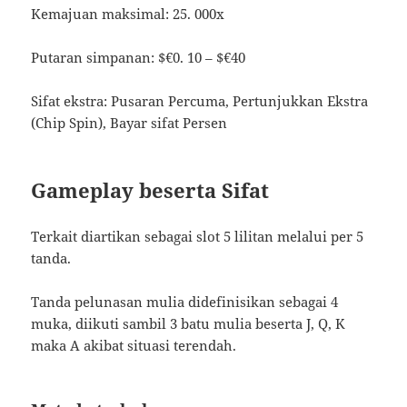
Kemajuan maksimal: 25. 000x
Putaran simpanan: $€0. 10 – $€40
Sifat ekstra: Pusaran Percuma, Pertunjukkan Ekstra
(Chip Spin), Bayar sifat Persen
Gameplay beserta Sifat
Terkait diartikan sebagai slot 5 lilitan melalui per 5
tanda.
Tanda pelunasan mulia didefinisikan sebagai 4
muka, diikuti sambil 3 batu mulia beserta J, Q, K
maka A akibat situasi terendah.