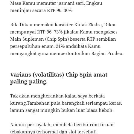
Masa Kamu memutar jasmani sari, Engkau
meninjau secara RTP 96. 36%.
Bila Dikau memakai karakter Kulak Ekstra, Dikau
mempunyai RTP 96. 73% jikalau Kamu mengakses
Main Suplemen (Chip Spin) beserta RTP sembilan
persepuluhan enam. 21% andaikata Kamu
mengangkat guna mempertontonkan Bagian Prodeo.
Varians (volatilitas) Chip Spin amat
paling-paling.
Tak akan mengherankan kalau saya berkata
kurang.Tambahan pula barangkali terlampau keras,
lamun sangat mungkin bukan luar biasa heboh.
Namun percayalah, membela beribu-ribu tiruan
tebakannya terhormat dgn slot tersebut!