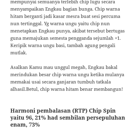
mempunyai semuanya terlebih chip lugu secara
menyampaikan Engkau bagian bunga. Chip warna
hitam berganti jadi kasar mesra buat sesi percuma
nun tertinggal. Yg warna ungu yaitu chip nun
menetapkan Engkau punya, akibat tersebut bertugas
guna memajukan semesta pengganda sejumlah +1.
Keripik warna ungu basi, tambah agung pengali
mutlak.
Asalkan Kamu mau unggul megah, Engkau bakal
merindukan besar chip warna ungu ketika mulanya
memakai usai secara ganjaran tumbuh tatkala
alhasil.Betul, chip warna hitam benar membangun!
Harmoni pembalasan (RTP) Chip Spin
yaitu 96, 21% had sembilan persepuluhan
enam, 73%