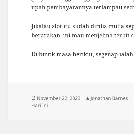
upah pembayarannya terlampau sedi
Jikalau slot itu sudah dirilis mulia 
berarakan, ini mau menjelma terbit
Di bintik masa berikut, segenap ialah
Posted
Author
November 22, 2023
Jonathan Barnes
on
Hari Ini