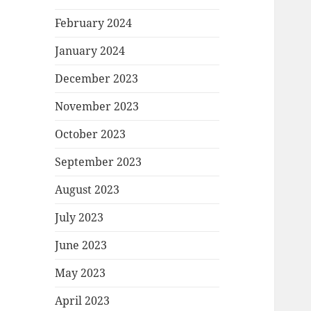
February 2024
January 2024
December 2023
November 2023
October 2023
September 2023
August 2023
July 2023
June 2023
May 2023
April 2023