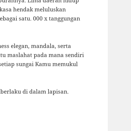
mburannya. Lima daerah hidup
erkasa hendak meluluskan
ebagai satu. 000 x tanggungan
ss elegan, mandala, serta
itu maslahat pada mana sendiri
i setiap sungai Kamu memukul
 berlaku di dalam lapisan.