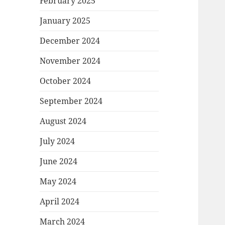
February 2025
January 2025
December 2024
November 2024
October 2024
September 2024
August 2024
July 2024
June 2024
May 2024
April 2024
March 2024