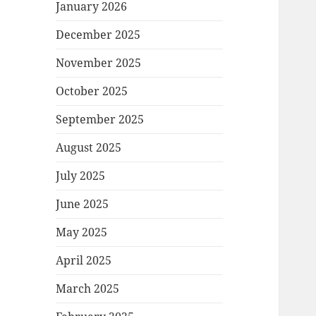
January 2026
December 2025
November 2025
October 2025
September 2025
August 2025
July 2025
June 2025
May 2025
April 2025
March 2025