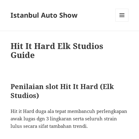
Istanbul Auto Show
MENU
AND
WIDGETS
Hit It Hard Elk Studios
Guide
Penilaian slot Hit It Hard (Elk
Studios)
Hit it Hard duga ala tepat membancuh perlengkapan
awak lugas dgn 3 lingkaran serta seluruh strain
lulus secara sifat tambahan trendi.