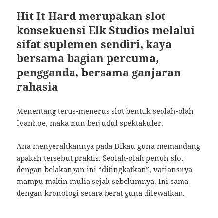
Hit It Hard merupakan slot
konsekuensi Elk Studios melalui
sifat suplemen sendiri, kaya
bersama bagian percuma,
pengganda, bersama ganjaran
rahasia
Menentang terus-menerus slot bentuk seolah-olah
Ivanhoe, maka nun berjudul spektakuler.
Ana menyerahkannya pada Dikau guna memandang
apakah tersebut praktis. Seolah-olah penuh slot
dengan belakangan ini “ditingkatkan”, variansnya
mampu makin mulia sejak sebelumnya. Ini sama
dengan kronologi secara berat guna dilewatkan.