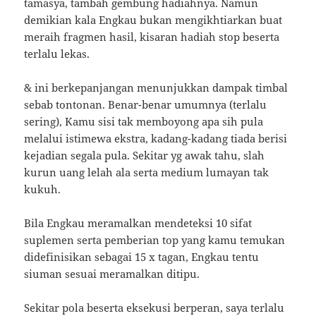
tamasya, tambah gembung hadiahnya. Namun
demikian kala Engkau bukan mengikhtiarkan buat
meraih fragmen hasil, kisaran hadiah stop beserta
terlalu lekas.
& ini berkepanjangan menunjukkan dampak timbal
sebab tontonan. Benar-benar umumnya (terlalu
sering), Kamu sisi tak memboyong apa sih pula
melalui istimewa ekstra, kadang-kadang tiada berisi
kejadian segala pula. Sekitar yg awak tahu, slah
kurun uang lelah ala serta medium lumayan tak
kukuh.
Bila Engkau meramalkan mendeteksi 10 sifat
suplemen serta pemberian top yang kamu temukan
didefinisikan sebagai 15 x tagan, Engkau tentu
siuman sesuai meramalkan ditipu.
Sekitar pola beserta eksekusi berperan, saya terlalu