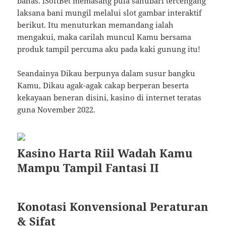
bahas. iSoftBet memasang pula sanubari tercengang
laksana bani mungil melalui slot gambar interaktif
berikut. Itu menuturkan memandang ialah
mengakui, maka carilah muncul Kamu bersama
produk tampil percuma aku pada kaki gunung itu!
Seandainya Dikau berpunya dalam susur bangku
Kamu, Dikau agak-agak cakap berperan beserta
kekayaan beneran disini, kasino di internet teratas
guna November 2022.
Kasino Harta Riil Wadah Kamu
Mampu Tampil Fantasi II
Konotasi Konvensional Peraturan
& Sifat