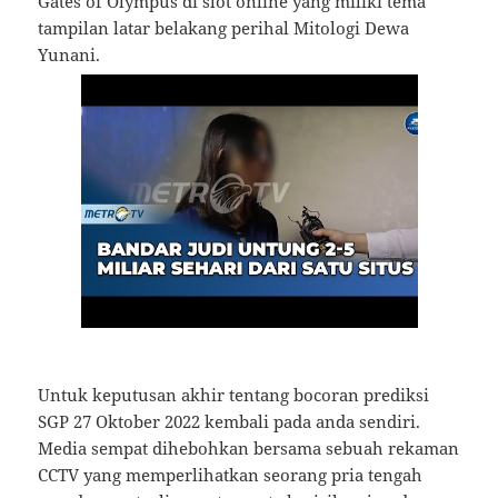
Gates of Olympus di slot online yang miliki tema
tampilan latar belakang perihal Mitologi Dewa
Yunani.
Untuk keputusan akhir tentang bocoran prediksi
SGP 27 Oktober 2022 kembali pada anda sendiri.
Media sempat dihebohkan bersama sebuah rekaman
CCTV yang memperlihatkan seorang pria tengah