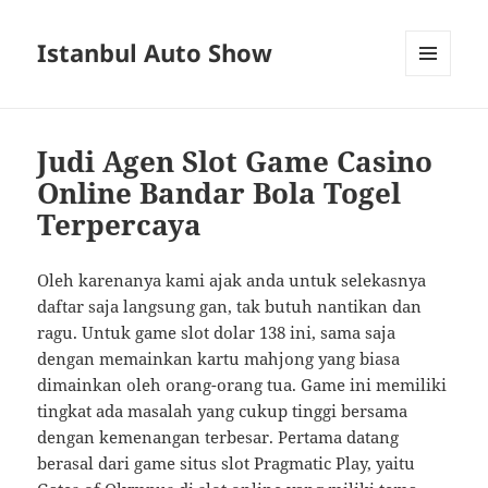
Istanbul Auto Show
MENU
AND
WIDGETS
Judi Agen Slot Game Casino
Online Bandar Bola Togel
Terpercaya
Oleh karenanya kami ajak anda untuk selekasnya
daftar saja langsung gan, tak butuh nantikan dan
ragu. Untuk game slot dolar 138 ini, sama saja
dengan memainkan kartu mahjong yang biasa
dimainkan oleh orang-orang tua. Game ini memiliki
tingkat ada masalah yang cukup tinggi bersama
dengan kemenangan terbesar. Pertama datang
berasal dari game situs slot Pragmatic Play, yaitu