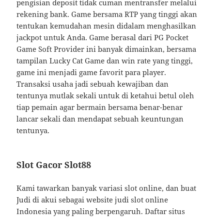
pengisian deposit tidak cuman mentransfer melalui
rekening bank. Game bersama RTP yang tinggi akan
tentukan kemudahan mesin didalam menghasilkan
jackpot untuk Anda. Game berasal dari PG Pocket
Game Soft Provider ini banyak dimainkan, bersama
tampilan Lucky Cat Game dan win rate yang tinggi,
game ini menjadi game favorit para player.
Transaksi usaha jadi sebuah kewajiban dan
tentunya mutlak sekali untuk di ketahui betul oleh
tiap pemain agar bermain bersama benar-benar
lancar sekali dan mendapat sebuah keuntungan
tentunya.
Slot Gacor Slot88
Kami tawarkan banyak variasi slot online, dan buat
Judi di akui sebagai website judi slot online
Indonesia yang paling berpengaruh. Daftar situs