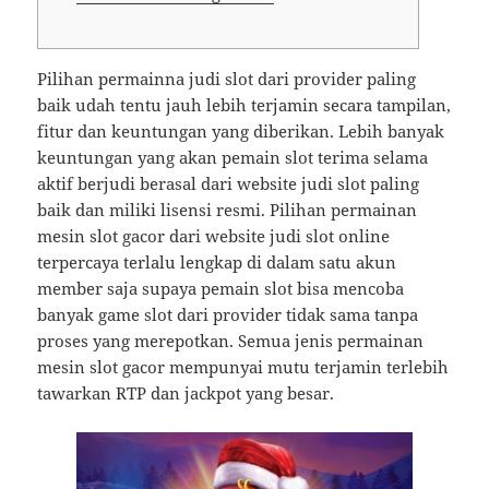
Pilihan permainna judi slot dari provider paling
baik udah tentu jauh lebih terjamin secara tampilan,
fitur dan keuntungan yang diberikan. Lebih banyak
keuntungan yang akan pemain slot terima selama
aktif berjudi berasal dari website judi slot paling
baik dan miliki lisensi resmi. Pilihan permainan
mesin slot gacor dari website judi slot online
terpercaya terlalu lengkap di dalam satu akun
member saja supaya pemain slot bisa mencoba
banyak game slot dari provider tidak sama tanpa
proses yang merepotkan. Semua jenis permainan
mesin slot gacor mempunyai mutu terjamin terlebih
tawarkan RTP dan jackpot yang besar.