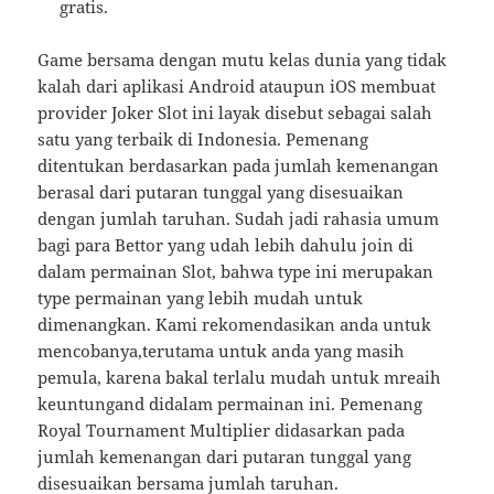
gratis.
Game bersama dengan mutu kelas dunia yang tidak
kalah dari aplikasi Android ataupun iOS membuat
provider Joker Slot ini layak disebut sebagai salah
satu yang terbaik di Indonesia. Pemenang
ditentukan berdasarkan pada jumlah kemenangan
berasal dari putaran tunggal yang disesuaikan
dengan jumlah taruhan. Sudah jadi rahasia umum
bagi para Bettor yang udah lebih dahulu join di
dalam permainan Slot, bahwa type ini merupakan
type permainan yang lebih mudah untuk
dimenangkan. Kami rekomendasikan anda untuk
mencobanya,terutama untuk anda yang masih
pemula, karena bakal terlalu mudah untuk mreaih
keuntungand didalam permainan ini. Pemenang
Royal Tournament Multiplier didasarkan pada
jumlah kemenangan dari putaran tunggal yang
disesuaikan bersama jumlah taruhan.