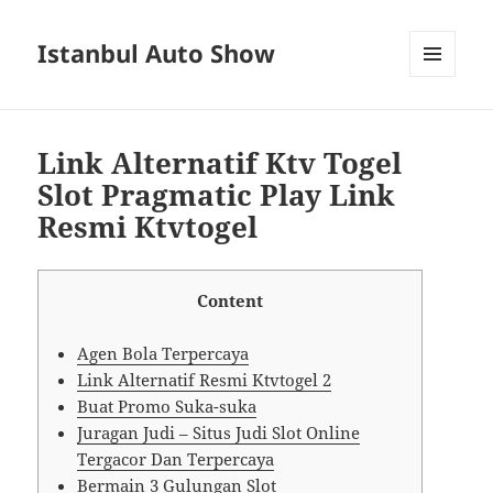
Istanbul Auto Show
MENU
AND
WIDGETS
Link Alternatif Ktv Togel
Slot Pragmatic Play Link
Resmi Ktvtogel
Content
Agen Bola Terpercaya
Link Alternatif Resmi Ktvtogel 2
Buat Promo Suka-suka
Juragan Judi – Situs Judi Slot Online
Tergacor Dan Terpercaya
Bermain 3 Gulungan Slot