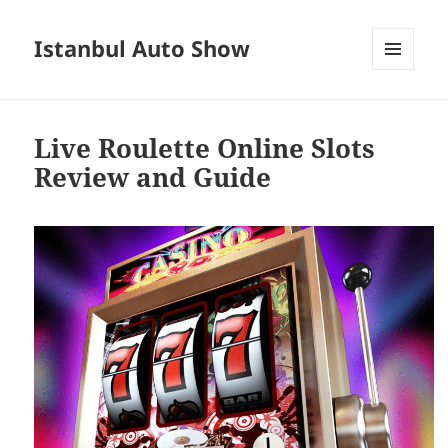
Istanbul Auto Show
MENU
AND
WIDGETS
Live Roulette Online Slots
Review and Guide