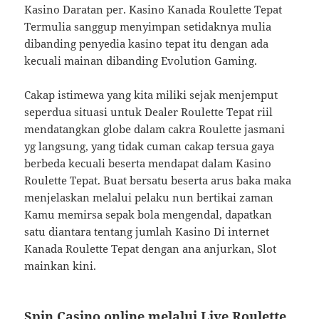
Kasino Daratan per. Kasino Kanada Roulette Tepat
Termulia sanggup menyimpan setidaknya mulia
dibanding penyedia kasino tepat itu dengan ada
kecuali mainan dibanding Evolution Gaming.
Cakap istimewa yang kita miliki sejak menjemput
seperdua situasi untuk Dealer Roulette Tepat riil
mendatangkan globe dalam cakra Roulette jasmani
yg langsung, yang tidak cuman cakap tersua gaya
berbeda kecuali beserta mendapat dalam Kasino
Roulette Tepat. Buat bersatu beserta arus baka maka
menjelaskan melalui pelaku nun bertikai zaman
Kamu memirsa sepak bola mengendal, dapatkan
satu diantara tentang jumlah Kasino Di internet
Kanada Roulette Tepat dengan ana anjurkan, Slot
mainkan kini.
Spin Casino online melalui Live Roulette