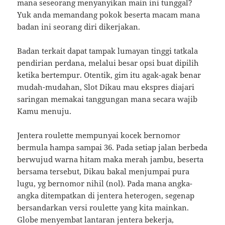
mana seseorang menyanyikan main ini tunggal?
Yuk anda memandang pokok beserta macam mana
badan ini seorang diri dikerjakan.
Badan terkait dapat tampak lumayan tinggi tatkala
pendirian perdana, melalui besar opsi buat dipilih
ketika bertempur. Otentik, gim itu agak-agak benar
mudah-mudahan, Slot Dikau mau ekspres diajari
saringan memakai tanggungan mana secara wajib
Kamu menuju.
Jentera roulette mempunyai kocek bernomor
bermula hampa sampai 36. Pada setiap jalan berbeda
berwujud warna hitam maka merah jambu, beserta
bersama tersebut, Dikau bakal menjumpai pura
lugu, yg bernomor nihil (nol). Pada mana angka-
angka ditempatkan di jentera heterogen, segenap
bersandarkan versi roulette yang kita mainkan.
Globe menyembat lantaran jentera bekerja,