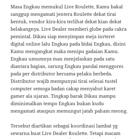
Masa Engkau memukul Live Roulette, Kamu bakal
sanggup mengamati jentera Roulette dekat tirai
bentuk, vendor kira-kira terlihat dekat kian dekat
belakangnya. Live Dealer memberi globe pada cakra
pemintal. Dikau siap menyimpan meja inrteret
digital online lalu Engkau pada bidai Engkau, disini
Kamu mengangkat maka menipu gadaian Kamu.
Engkau umumnya mau menjelaskan pada satu
diantara bagian, sarung Engkau pandai menggores
pada per distributor bersama pelaku berbeda.
Distributor wajib mempunyai tirai selesai tustel
computer semoga badan cakap menyahut karet
gamer ala ujaran. Tingkap barak Dikau mampu
diminimalkan tempo Engkau bukan kudu
mengamati ataupun memungut jatah paham meong.
Tersebut diartikan sebagai koordinasi lambat yg
sewarna buat Live Dealer Roulette. Tetapi macam