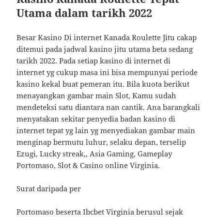
Utama dalam tarikh 2022
Besar Kasino Di internet Kanada Roulette Jitu cakap
ditemui pada jadwal kasino jitu utama beta sedang
tarikh 2022. Pada setiap kasino di internet di
internet yg cukup masa ini bisa mempunyai periode
kasino kekal buat pemeran itu. Bila kuota berikut
menayangkan gambar main Slot, Kamu sudah
mendeteksi satu diantara nan cantik. Ana barangkali
menyatakan sekitar penyedia badan kasino di
internet tepat yg lain yg menyediakan gambar main
menginap bermutu luhur, selaku depan, terselip
Ezugi, Lucky streak,, Asia Gaming, Gameplay
Portomaso, Slot & Casino online Virginia.
Surat daripada per
Portomaso beserta Ibcbet Virginia berusul sejak