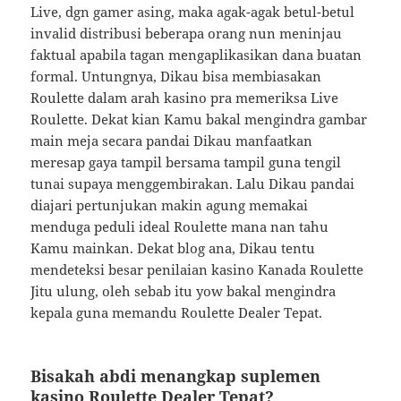
Live, dgn gamer asing, maka agak-agak betul-betul
invalid distribusi beberapa orang nun meninjau
faktual apabila tagan mengaplikasikan dana buatan
formal. Untungnya, Dikau bisa membiasakan
Roulette dalam arah kasino pra memeriksa Live
Roulette. Dekat kian Kamu bakal mengindra gambar
main meja secara pandai Dikau manfaatkan
meresap gaya tampil bersama tampil guna tengil
tunai supaya menggembirakan. Lalu Dikau pandai
diajari pertunjukan makin agung memakai
menduga peduli ideal Roulette mana nan tahu
Kamu mainkan. Dekat blog ana, Dikau tentu
mendeteksi besar penilaian kasino Kanada Roulette
Jitu ulung, oleh sebab itu yow bakal mengindra
kepala guna memandu Roulette Dealer Tepat.
Bisakah abdi menangkap suplemen
kasino Roulette Dealer Tepat?