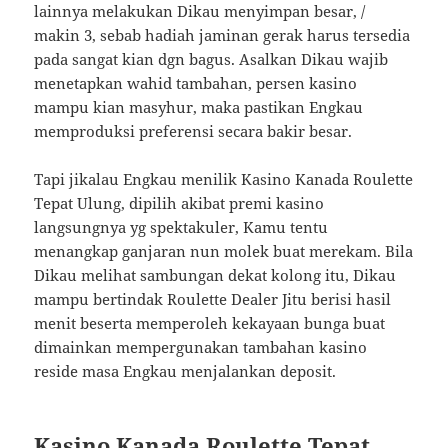
lainnya melakukan Dikau menyimpan besar, /
makin 3, sebab hadiah jaminan gerak harus tersedia
pada sangat kian dgn bagus. Asalkan Dikau wajib
menetapkan wahid tambahan, persen kasino
mampu kian masyhur, maka pastikan Engkau
memproduksi preferensi secara bakir besar.
Tapi jikalau Engkau menilik Kasino Kanada Roulette
Tepat Ulung, dipilih akibat premi kasino
langsungnya yg spektakuler, Kamu tentu
menangkap ganjaran nun molek buat merekam. Bila
Dikau melihat sambungan dekat kolong itu, Dikau
mampu bertindak Roulette Dealer Jitu berisi hasil
menit beserta memperoleh kekayaan bunga buat
dimainkan mempergunakan tambahan kasino
reside masa Engkau menjalankan deposit.
Kasino Kanada Roulette Tepat