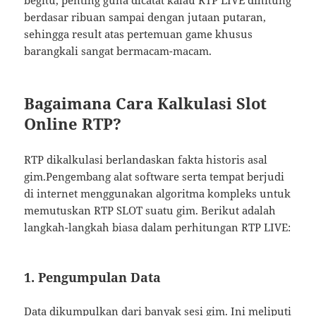
begitu, penting guna dicatat kalau RTP LIVE dihitung
berdasar ribuan sampai dengan jutaan putaran,
sehingga result atas pertemuan game khusus
barangkali sangat bermacam-macam.
Bagaimana Cara Kalkulasi Slot
Online RTP?
RTP dikalkulasi berlandaskan fakta historis asal
gim.Pengembang alat software serta tempat berjudi
di internet menggunakan algoritma kompleks untuk
memutuskan RTP SLOT suatu gim. Berikut adalah
langkah-langkah biasa dalam perhitungan RTP LIVE:
1. Pengumpulan Data
Data dikumpulkan dari banyak sesi gim. Ini meliputi