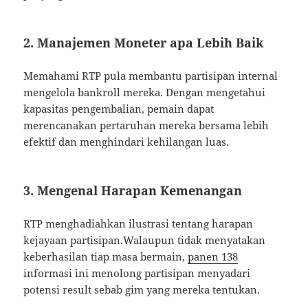
2. Manajemen Moneter apa Lebih Baik
Memahami RTP pula membantu partisipan internal
mengelola bankroll mereka. Dengan mengetahui
kapasitas pengembalian, pemain dapat
merencanakan pertaruhan mereka bersama lebih
efektif dan menghindari kehilangan luas.
3. Mengenal Harapan Kemenangan
RTP menghadiahkan ilustrasi tentang harapan
kejayaan partisipan.Walaupun tidak menyatakan
keberhasilan tiap masa bermain,
panen 138
informasi ini menolong partisipan menyadari
potensi result sebab gim yang mereka tentukan.