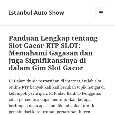
Istanbul Auto Show
MENU
AND
WIDGETS
Panduan Lengkap tentang
Slot Gacor RTP SLOT:
Memahami Gagasan dan
juga Signifikansinya di
dalam Gim Slot Gacor
Di Dalam dunia pertaruhan di internet, istilah slot
online RTP banyak kali kali berubah topik hangat di
kelompok partisipan. RTP, atau Balik to Pengguna,
ialah persentase siapa menunjukkan berapa
berlimpah dana apa akan dikembalikan untuk
pemain dari keseluruhan pertaruhan internal