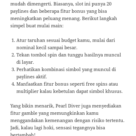
mudah dimengerti. Biasanya, slot ini punya 20
paylines dan beberapa fitur bonus yang bisa
meningkatkan peluang menang. Berikut langkah
simpel buat mulai main:
Atur taruhan sesuai budget kamu, mulai dari
nominal kecil sampai besar.
Tekan tombol spin dan tunggu hasilnya muncul
di layar.
Perhatikan kombinasi simbol yang muncul di
paylines aktif.
Manfaatkan fitur bonus seperti free spins atau
multiplier kalau kebetulan dapat simbol khusus.
Yang bikin menarik, Pearl Diver juga menyediakan
fitur gamble yang memungkinkan kamu
menggandakan kemenangan dengan risiko tertentu.
Jadi, kalau lagi hoki, sensasi tegangnya bisa
bertambah!