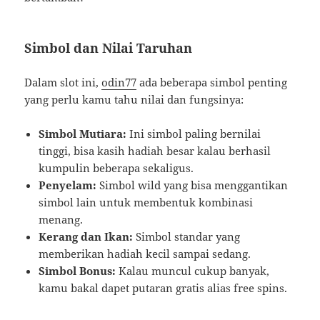
Simbol dan Nilai Taruhan
Dalam slot ini,
odin77
ada beberapa simbol penting
yang perlu kamu tahu nilai dan fungsinya:
Simbol Mutiara:
Ini simbol paling bernilai
tinggi, bisa kasih hadiah besar kalau berhasil
kumpulin beberapa sekaligus.
Penyelam:
Simbol wild yang bisa menggantikan
simbol lain untuk membentuk kombinasi
menang.
Kerang dan Ikan:
Simbol standar yang
memberikan hadiah kecil sampai sedang.
Simbol Bonus:
Kalau muncul cukup banyak,
kamu bakal dapet putaran gratis alias free spins.