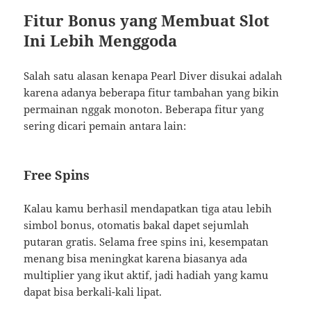
Fitur Bonus yang Membuat Slot
Ini Lebih Menggoda
Salah satu alasan kenapa Pearl Diver disukai adalah
karena adanya beberapa fitur tambahan yang bikin
permainan nggak monoton. Beberapa fitur yang
sering dicari pemain antara lain:
Free Spins
Kalau kamu berhasil mendapatkan tiga atau lebih
simbol bonus, otomatis bakal dapet sejumlah
putaran gratis. Selama free spins ini, kesempatan
menang bisa meningkat karena biasanya ada
multiplier yang ikut aktif, jadi hadiah yang kamu
dapat bisa berkali-kali lipat.