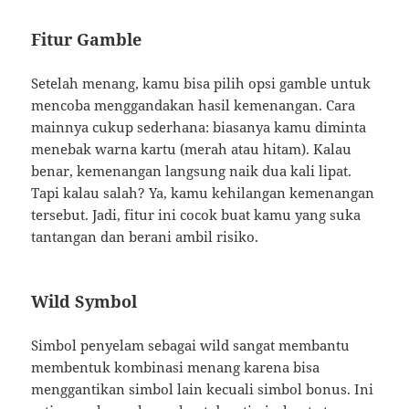
Fitur Gamble
Setelah menang, kamu bisa pilih opsi gamble untuk
mencoba menggandakan hasil kemenangan. Cara
mainnya cukup sederhana: biasanya kamu diminta
menebak warna kartu (merah atau hitam). Kalau
benar, kemenangan langsung naik dua kali lipat.
Tapi kalau salah? Ya, kamu kehilangan kemenangan
tersebut. Jadi, fitur ini cocok buat kamu yang suka
tantangan dan berani ambil risiko.
Wild Symbol
Simbol penyelam sebagai wild sangat membantu
membentuk kombinasi menang karena bisa
menggantikan simbol lain kecuali simbol bonus. Ini