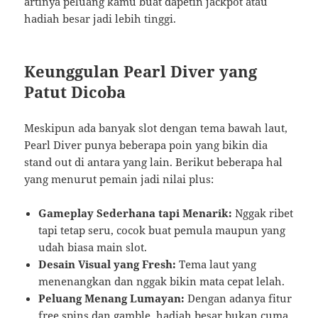
artinya peluang kamu buat dapetin jackpot atau
hadiah besar jadi lebih tinggi.
Keunggulan Pearl Diver yang
Patut Dicoba
Meskipun ada banyak slot dengan tema bawah laut,
Pearl Diver punya beberapa poin yang bikin dia
stand out di antara yang lain. Berikut beberapa hal
yang menurut pemain jadi nilai plus:
Gameplay Sederhana tapi Menarik:
Nggak ribet
tapi tetap seru, cocok buat pemula maupun yang
udah biasa main slot.
Desain Visual yang Fresh:
Tema laut yang
menenangkan dan nggak bikin mata cepat lelah.
Peluang Menang Lumayan:
Dengan adanya fitur
free spins dan gamble, hadiah besar bukan cuma