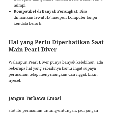
mimpi.
Kompatibel di Banyak Perangkat:
Bisa
dimainkan lewat HP maupun komputer tanpa
kendala berarti.
Hal yang Perlu Diperhatikan Saat
Main Pearl Diver
Walaupun Pearl Diver punya banyak kelebihan, ada
beberapa hal yang sebaiknya kamu ingat supaya
permainan tetap menyenangkan dan nggak bikin
nyesel:
Jangan Terbawa Emosi
Slot itu permainan untung-untungan, jadi jangan