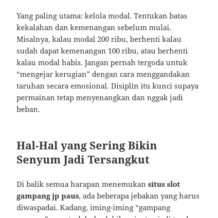
Yang paling utama: kelola modal. Tentukan batas
kekalahan dan kemenangan sebelum mulai.
Misalnya, kalau modal 200 ribu, berhenti kalau
sudah dapat kemenangan 100 ribu, atau berhenti
kalau modal habis. Jangan pernah tergoda untuk
“mengejar kerugian” dengan cara menggandakan
taruhan secara emosional. Disiplin itu kunci supaya
permainan tetap menyenangkan dan nggak jadi
beban.
Hal-Hal yang Sering Bikin
Senyum Jadi Tersangkut
Di balik semua harapan menemukan
situs slot
gampang jp paus
, ada beberapa jebakan yang harus
diwaspadai. Kadang, iming-iming “gampang