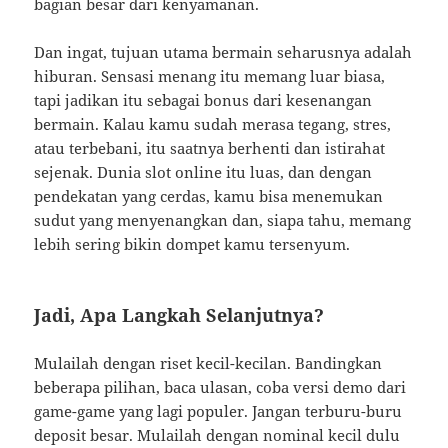
bagian besar dari kenyamanan.
Dan ingat, tujuan utama bermain seharusnya adalah
hiburan. Sensasi menang itu memang luar biasa,
tapi jadikan itu sebagai bonus dari kesenangan
bermain. Kalau kamu sudah merasa tegang, stres,
atau terbebani, itu saatnya berhenti dan istirahat
sejenak. Dunia slot online itu luas, dan dengan
pendekatan yang cerdas, kamu bisa menemukan
sudut yang menyenangkan dan, siapa tahu, memang
lebih sering bikin dompet kamu tersenyum.
Jadi, Apa Langkah Selanjutnya?
Mulailah dengan riset kecil-kecilan. Bandingkan
beberapa pilihan, baca ulasan, coba versi demo dari
game-game yang lagi populer. Jangan terburu-buru
deposit besar. Mulailah dengan nominal kecil dulu