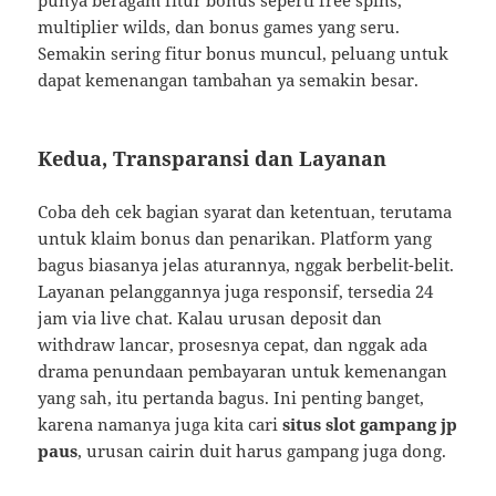
punya beragam fitur bonus seperti free spins,
multiplier wilds, dan bonus games yang seru.
Semakin sering fitur bonus muncul, peluang untuk
dapat kemenangan tambahan ya semakin besar.
Kedua, Transparansi dan Layanan
Coba deh cek bagian syarat dan ketentuan, terutama
untuk klaim bonus dan penarikan. Platform yang
bagus biasanya jelas aturannya, nggak berbelit-belit.
Layanan pelanggannya juga responsif, tersedia 24
jam via live chat. Kalau urusan deposit dan
withdraw lancar, prosesnya cepat, dan nggak ada
drama penundaan pembayaran untuk kemenangan
yang sah, itu pertanda bagus. Ini penting banget,
karena namanya juga kita cari
situs slot gampang jp
paus
, urusan cairin duit harus gampang juga dong.