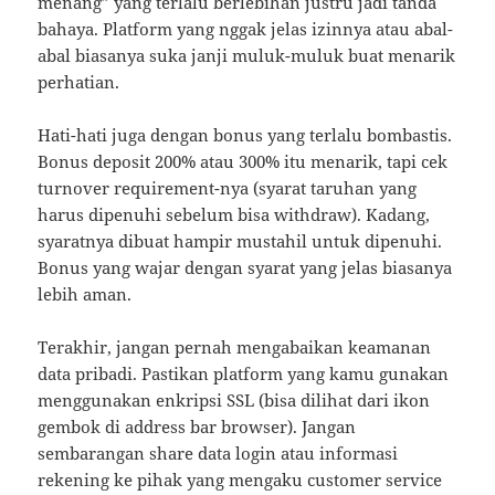
menang” yang terlalu berlebihan justru jadi tanda
bahaya. Platform yang nggak jelas izinnya atau abal-
abal biasanya suka janji muluk-muluk buat menarik
perhatian.
Hati-hati juga dengan bonus yang terlalu bombastis.
Bonus deposit 200% atau 300% itu menarik, tapi cek
turnover requirement-nya (syarat taruhan yang
harus dipenuhi sebelum bisa withdraw). Kadang,
syaratnya dibuat hampir mustahil untuk dipenuhi.
Bonus yang wajar dengan syarat yang jelas biasanya
lebih aman.
Terakhir, jangan pernah mengabaikan keamanan
data pribadi. Pastikan platform yang kamu gunakan
menggunakan enkripsi SSL (bisa dilihat dari ikon
gembok di address bar browser). Jangan
sembarangan share data login atau informasi
rekening ke pihak yang mengaku customer service