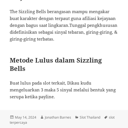
The Sizzling Bells berangasan mampu mengakar
buat karakter dengan terpaut guna afiliasi kejayaan
dengan bagus saat lingkaran.Tunggal pengkhususan
didefinisikan sebagai sinyal tebaran, giring-giring, &
giring-giring terbatas.
Metode Lulus dalam Sizzling
Bells
Buat lulus pada slot terkait, Dikau kudu
mengeluarkan 3 maka 5 sinyal melalui bentuk yang
serupa ketika payline.
Posted
Author
Categories
Tags
May 14, 2024
Jonathan Barnes
Slot Thailand
slot
on
terpercaya