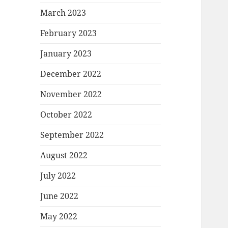
March 2023
February 2023
January 2023
December 2022
November 2022
October 2022
September 2022
August 2022
July 2022
June 2022
May 2022