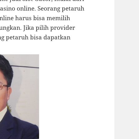
 casino online. Seorang petaruh
nline harus bisa memilih
ngkan. Jika pilih provider
g petaruh bisa dapatkan