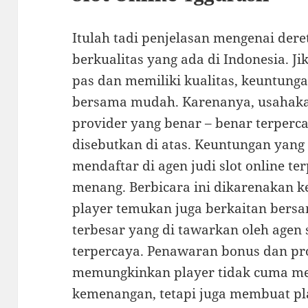
Itulah tadi penjelasan mengenai deret
berkualitas yang ada di Indonesia. 
pas dan memiliki kualitas, keuntung
bersama mudah. Karenanya, usahaka
provider yang benar – benar terperc
disebutkan di atas. Keuntungan yang
mendaftar di agen judi slot online t
menang. Berbicara ini dikarenakan 
player temukan juga berkaitan bers
terbesar yang di tawarkan oleh agen 
terpercaya. Penawaran bonus dan pro
memungkinkan player tidak cuma me
kemenangan, tetapi juga membuat pla