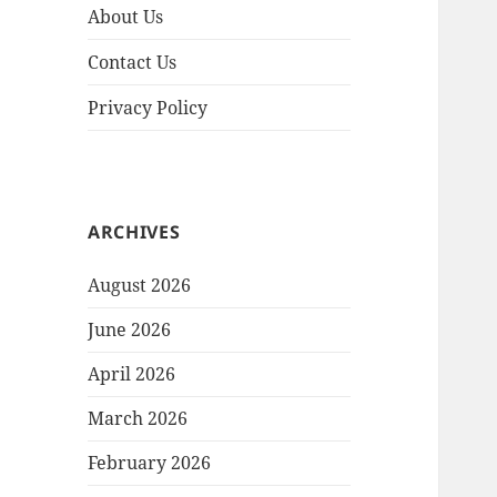
About Us
Contact Us
Privacy Policy
ARCHIVES
August 2026
June 2026
April 2026
March 2026
February 2026