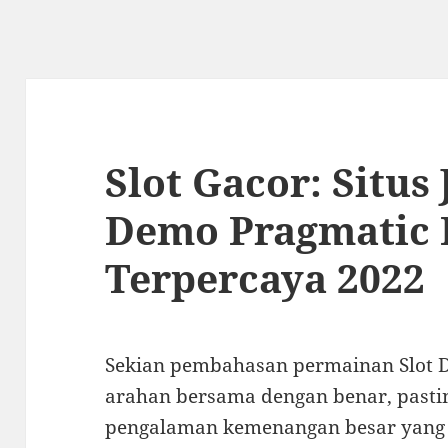
Slot Gacor: Situs
Demo Pragmatic P
Terpercaya 2022
Sekian pembahasan permainan Slot Dem
arahan bersama dengan benar, past
pengalaman kemenangan besar yang t