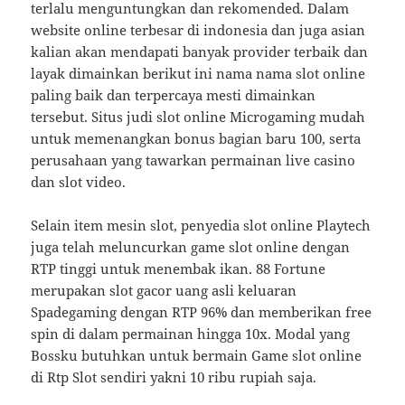
terlalu menguntungkan dan rekomended. Dalam
website online terbesar di indonesia dan juga asian
kalian akan mendapati banyak provider terbaik dan
layak dimainkan berikut ini nama nama slot online
paling baik dan terpercaya mesti dimainkan
tersebut. Situs judi slot online Microgaming mudah
untuk memenangkan bonus bagian baru 100, serta
perusahaan yang tawarkan permainan live casino
dan slot video.
Selain item mesin slot, penyedia slot online Playtech
juga telah meluncurkan game slot online dengan
RTP tinggi untuk menembak ikan. 88 Fortune
merupakan slot gacor uang asli keluaran
Spadegaming dengan RTP 96% dan memberikan free
spin di dalam permainan hingga 10x. Modal yang
Bossku butuhkan untuk bermain Game slot online
di Rtp Slot sendiri yakni 10 ribu rupiah saja.