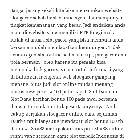
Sangat jarang sekali kita bisa menemukan website
slot gacor sebab tidak semua agen slot mempunyai
tingkat kemenangan yang besar. Jadi andaikan anda
main di website yang memiliki RTP tinggi maka
itulah di antara slot gacor yang bisa membuat anda
bersama mudah mendapatkan keuntungan. Tidak
semua agen slot online sedia kan rtp , jam gacor dan
pola bermain , oleh karena itu pemain bisa
membuka link gacorsay.com untuk informasi yang
di butuhkan mengenai web slot gacor gampang
menang. Situs judi slot online mudah menang
bonus new peserta 100 pula siap di Slot Dana ini,
Slot Dana berikan bonus 100 pada awal bersama
dengan to rendah untuk peserta anyarnya. Anda
cukup kerjakan slot gacor online dana sejumlah
100rb untuk langsung mendapati slot bonus 100 rb
di muka. Slot88 merupakan situs judi Slot88 online
resmi yang sediakan game slot terbaik Indonesia di