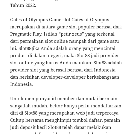
Tahun 2022.
Gates of Olympus Game slot Gates of Olympus
merupakan di antara game slot populer berasal dari
Pragmatic Play. Istilah “petir zeus” yang terkenal
dari permainan slot online nampak dari game satu
ini. Slot88Jika Anda adalah orang yang mencintai
product di dalam negeri, maka Slot88 jadi provider
slot online yang harus Anda mainkan. Slot88 adalah
provider slot yang berasal berasal dari Indonesia
dan berisikan developer-developer berkebangsaan
Indonesia.
Untuk mempunyai id member dan mulai bermain
sangatlah mudah, bettor hanya perlu mendaftarkan
diri di Slot88 yang merupakan web judi terpercaya.
Cukup bersama menghimpit tombol daftar, pemain
judi deposit kecil Slot88 telah dapat melakukan