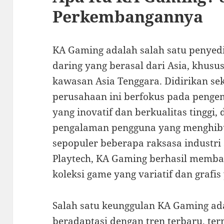
Perkembangannya
KA Gaming adalah salah satu penyedi
daring yang berasal dari Asia, khusu
kawasan Asia Tenggara. Didirikan sek
perusahaan ini berfokus pada penge
yang inovatif dan berkualitas tingg
pengalaman pengguna yang menghibur
sepopuler beberapa raksasa industri
Playtech, KA Gaming berhasil memban
koleksi game yang variatif dan grafi
Salah satu keunggulan KA Gaming 
beradaptasi dengan tren terbaru, ter