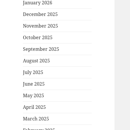
January 2026
December 2025
November 2025
October 2025
September 2025
August 2025
July 2025
June 2025
May 2025
April 2025
March 2025