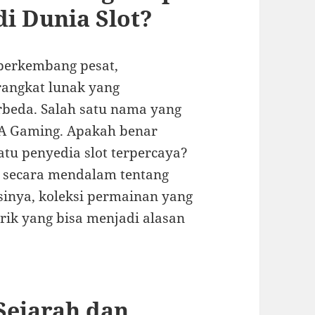
di Dunia Slot?
 berkembang pesat,
angkat lunak yang
rbeda. Salah satu nama yang
KA Gaming. Apakah benar
atu penyedia slot terpercaya?
as secara mendalam tentang
sinya, koleksi permainan yang
rik yang bisa menjadi alasan
Sejarah dan