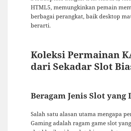
HTML5, memungkinkan pemain memai
berbagai perangkat, baik desktop m
berarti.
Koleksi Permainan K
dari Sekadar Slot Bia
Beragam Jenis Slot yang
Salah satu alasan utama mengapa pe
Gaming adalah ragam game slot yang