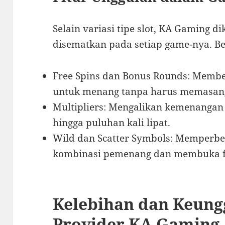
Selain variasi tipe slot, KA Gaming di
disematkan pada setiap game-nya. Beb
Free Spins dan Bonus Rounds: Memb
untuk menang tanpa harus memasang
Multipliers: Mengalikan kemenangan s
hingga puluhan kali lipat.
Wild dan Scatter Symbols: Memperb
kombinasi pemenang dan membuka fi
Kelebihan dan Keung
Provider KA Gaming