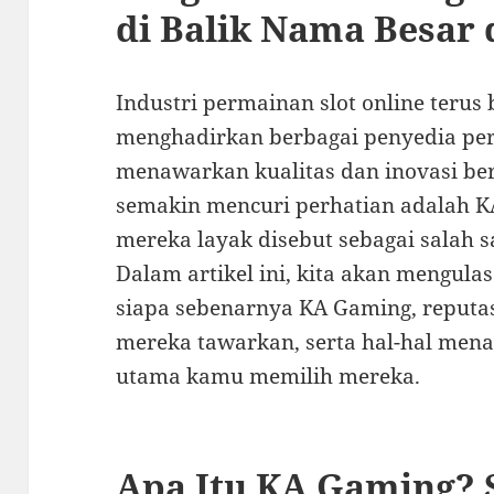
di Balik Nama Besar 
Industri permainan slot online terus
menghadirkan berbagai penyedia per
menawarkan kualitas dan inovasi be
semakin mencuri perhatian adalah 
mereka layak disebut sebagai salah s
Dalam artikel ini, kita akan mengul
siapa sebenarnya KA Gaming, reputa
mereka tawarkan, serta hal-hal mena
utama kamu memilih mereka.
Apa Itu KA Gaming? 