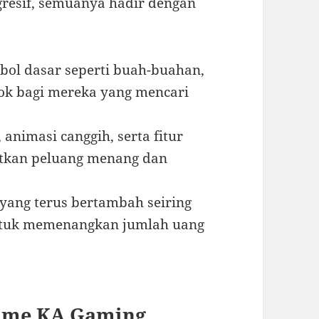
rogresif, semuanya hadir dengan
mbol dasar seperti buah-buahan,
cok bagi mereka yang mencari
animasi canggih, serta fitur
tkan peluang menang dan
 yang terus bertambah seiring
tuk memenangkan jumlah uang
Game KA Gaming