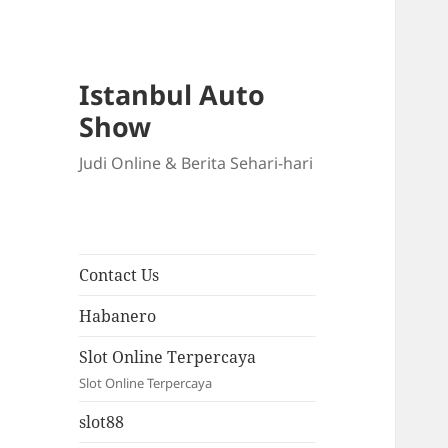
Istanbul Auto
Show
Judi Online & Berita Sehari-hari
Contact Us
Habanero
Slot Online Terpercaya
Slot Online Terpercaya
slot88