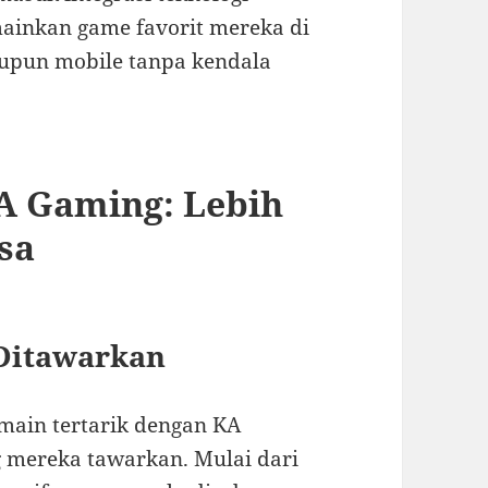
nkan game favorit mereka di
aupun mobile tanpa kendala
A Gaming: Lebih
sa
 Ditawarkan
main tertarik dengan KA
 mereka tawarkan. Mulai dari