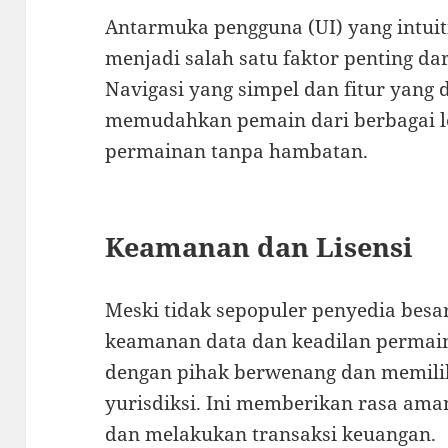
Antarmuka pengguna (UI) yang intui
menjadi salah satu faktor penting d
Navigasi yang simpel dan fitur yang d
memudahkan pemain dari berbagai l
permainan tanpa hambatan.
Keamanan dan Lisensi
Meski tidak sepopuler penyedia besa
keamanan data dan keadilan permai
dengan pihak berwenang dan memiliki
yurisdiksi. Ini memberikan rasa am
dan melakukan transaksi keuangan.