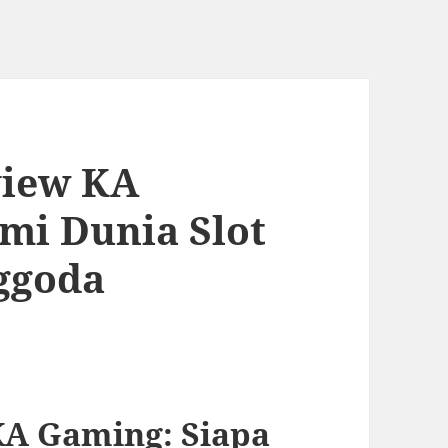
view KA
mi Dunia Slot
ggoda
KA Gaming: Siapa