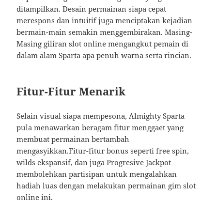
ditampilkan. Desain permainan siapa cepat
merespons dan intuitif juga menciptakan kejadian
bermain-main semakin menggembirakan. Masing-
Masing giliran slot online mengangkut pemain di
dalam alam Sparta apa penuh warna serta rincian.
Fitur-Fitur Menarik
Selain visual siapa mempesona, Almighty Sparta
pula menawarkan beragam fitur menggaet yang
membuat permainan bertambah
mengasyikkan.Fitur-fitur bonus seperti free spin,
wilds ekspansif, dan juga Progresive Jackpot
membolehkan partisipan untuk mengalahkan
hadiah luas dengan melakukan permainan gim slot
online ini.