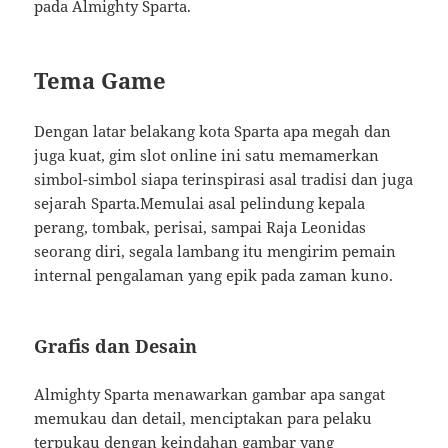
pada Almighty Sparta.
Tema Game
Dengan latar belakang kota Sparta apa megah dan
juga kuat, gim slot online ini satu memamerkan
simbol-simbol siapa terinspirasi asal tradisi dan juga
sejarah Sparta.Memulai asal pelindung kepala
perang, tombak, perisai, sampai Raja Leonidas
seorang diri, segala lambang itu mengirim pemain
internal pengalaman yang epik pada zaman kuno.
Grafis dan Desain
Almighty Sparta menawarkan gambar apa sangat
memukau dan detail, menciptakan para pelaku
terpukau dengan keindahan gambar yang