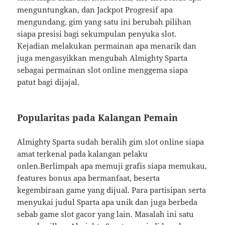
menguntungkan, dan Jackpot Progresif apa
mengundang, gim yang satu ini berubah pilihan
siapa presisi bagi sekumpulan penyuka slot.
Kejadian melakukan permainan apa menarik dan
juga mengasyikkan mengubah Almighty Sparta
sebagai permainan slot online menggema siapa
patut bagi dijajal.
Popularitas pada Kalangan Pemain
Almighty Sparta sudah beralih gim slot online siapa
amat terkenal pada kalangan pelaku
onlen.Berlimpah apa memuji grafis siapa memukau,
features bonus apa bermanfaat, beserta
kegembiraan game yang dijual. Para partisipan serta
menyukai judul Sparta apa unik dan juga berbeda
sebab game slot gacor yang lain. Masalah ini satu