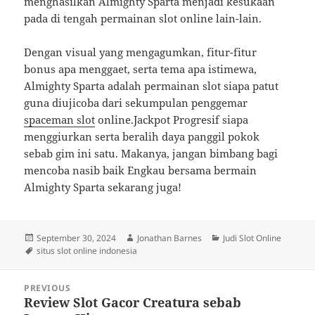
menghasilkan Almighty Sparta menjadi kesukaan
pada di tengah permainan slot online lain-lain.
Dengan visual yang mengagumkan, fitur-fitur
bonus apa menggaet, serta tema apa istimewa,
Almighty Sparta adalah permainan slot siapa patut
guna diujicoba dari sekumpulan penggemar
spaceman slot
online.Jackpot Progresif siapa
menggiurkan serta beralih daya panggil pokok
sebab gim ini satu. Makanya, jangan bimbang bagi
mencoba nasib baik Engkau bersama bermain
Almighty Sparta sekarang juga!
Posted
Author
Categories
September 30, 2024
Jonathan Barnes
Judi Slot Online
on
Tags
situs slot online indonesia
Post
PREVIOUS
navigation
Review Slot Gacor Creatura sebab
Previous