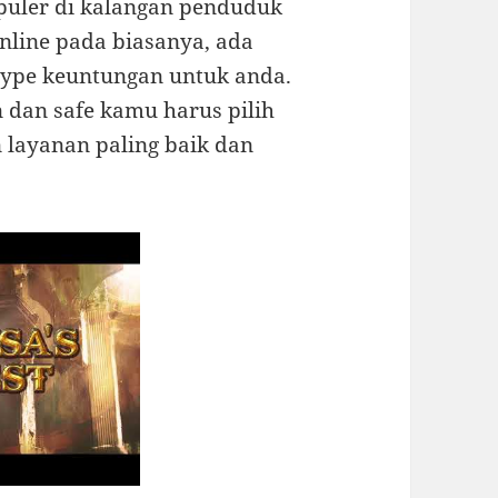
puler di kalangan penduduk
nline pada biasanya, ada
type keuntungan untuk anda.
dan safe kamu harus pilih
 layanan paling baik dan