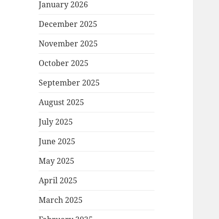
January 2026
December 2025
November 2025
October 2025
September 2025
August 2025
July 2025
June 2025
May 2025
April 2025
March 2025