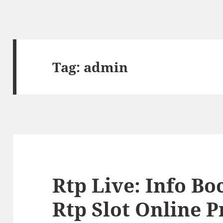
Tag:
admin
Rtp Live: Info B
Rtp Slot Online P