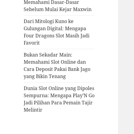
Memahami Dasar-Dasar
Sebelum Mulai Kejar Maxwin
Dari Mitologi Kuno ke
Gulungan Digital: Mengapa
Four Dragons Slot Masih Jadi
Favorit
Bukan Sekadar Main:
Memahami Slot Online dan
Cara Deposit Pakai Bank Jago
yang Bikin Tenang
Dunia Slot Online yang Dipoles
Sempurna: Mengapa Play’N Go
Jadi Pilihan Para Pemain Tajir
Melintir