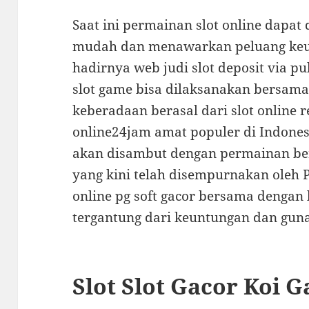
Saat ini permainan slot online dapa
mudah dan menawarkan peluang keun
hadirnya web judi slot deposit via p
slot game bisa dilaksanakan bersa
keberadaan berasal dari slot online 
online24jam amat populer di Indonesi
akan disambut dengan permainan be
yang kini telah disempurnakan oleh P
online pg soft gacor bersama dengan 
tergantung dari keuntungan dan guna 
Slot Slot Gacor Koi G