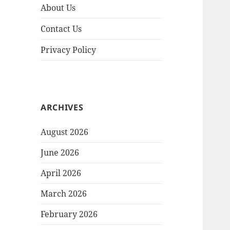
About Us
Contact Us
Privacy Policy
ARCHIVES
August 2026
June 2026
April 2026
March 2026
February 2026