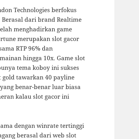
don Technologies berfokus
 Berasal dari brand Realtime
G telah menghadirkan game
 Fortune merupakan slot gacor
rsama RTP 96% dan
rmainan hingga 10x. Game slot
punya tema koboy ini sukses
 gold tawarkan 40 payline
yang benar-benar luar biasa
eran kalau slot gacor ini
sama dengan winrate tertinggi
gang berasal dari web slot