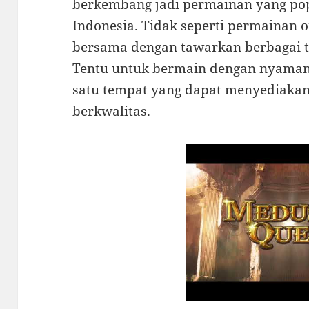
berkembang jadi permainan yang po
Indonesia. Tidak seperti permainan o
bersama dengan tawarkan berbagai 
Tentu untuk bermain dengan nyaman 
satu tempat yang dapat menyediakan
berkwalitas.