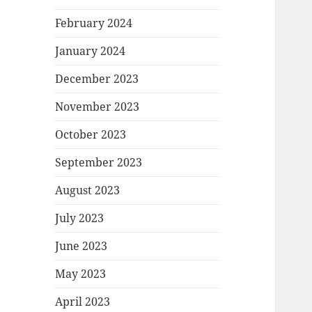
February 2024
January 2024
December 2023
November 2023
October 2023
September 2023
August 2023
July 2023
June 2023
May 2023
April 2023