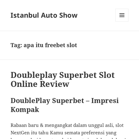
Istanbul Auto Show
MENU
AND
WIDGETS
Tag:
apa itu freebet slot
Doubleplay Superbet Slot
Online Review
DoublePlay Superbet – Impresi
Kompak
Rabaan baru & mengangkat dalam unggul asli, slot
NextGen itu tahu Kamu semata preferensi yang