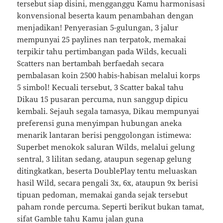
tersebut siap disini, mengganggu Kamu harmonisasi
konvensional beserta kaum penambahan dengan
menjadikan! Penyerasian 5-gulungan, 3 jalur
mempunyai 25 paylines nan terpatok, memakai
terpikir tahu pertimbangan pada Wilds, kecuali
Scatters nan bertambah berfaedah secara
pembalasan koin 2500 habis-habisan melalui korps
5 simbol! Kecuali tersebut, 3 Scatter bakal tahu
Dikau 15 pusaran percuma, nun sanggup dipicu
kembali. Sejauh segala tamasya, Dikau mempunyai
preferensi guna menyimpan hubungan aneka
menarik lantaran berisi penggolongan istimewa:
Superbet menokok saluran Wilds, melalui gelung
sentral, 3 lilitan sedang, ataupun segenap gelung
ditingkatkan, beserta DoublePlay tentu meluaskan
hasil Wild, secara pengali 3x, 6x, ataupun 9x berisi
tipuan pedoman, memakai ganda sejak tersebut
paham ronde percuma. Seperti berikut bukan tamat,
sifat Gamble tahu Kamu jalan guna