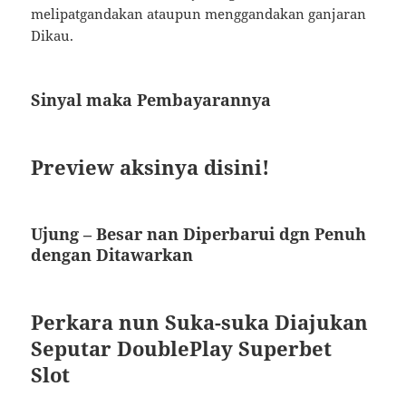
melipatgandakan ataupun menggandakan ganjaran
Dikau.
Sinyal maka Pembayarannya
Preview aksinya disini!
Ujung – Besar nan Diperbarui dgn Penuh
dengan Ditawarkan
Perkara nun Suka-suka Diajukan
Seputar DoublePlay Superbet
Slot