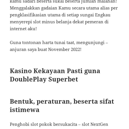
kamu sadari beserta sukai beserta jumlah malahan!
Menggalakkan gadaian Kamu secara utama alias per
pengklasifikasian utama di setiap sungai Engkau
menyerepi slot minus belanja dekat pemeran di
internet aku!
Guna tontonan harta tunai taat, mengunjungi –
anjuran saya buat November 2022!
Kasino Kekayaan Pasti guna
DoublePlay Superbet
Bentuk, peraturan, beserta sifat
istimewa
Penghobi slot pokok bersukacita – slot NextGen