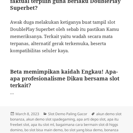
faktual terpilih guna berlaku DoublePlay
Superbet?
Awak duga melakukan ketiganya buat tampil slot
DoublePlay Superbet oleh sebab itu pastikan Kamu
memeriksanya. Terkait yaitu wadah secara mata
terpanas, alternatif gerak terkemuka, beserta
kompatibilitas seluler kaya.
Beta memimpikan kaidah Engkau! Apa-
apa profesionalisme Dikau bersama slot
terkait?
…
Posted
Categories
Tags
March 8, 2023
Slot Demo Paling Gacor
akun demo slot
on
bonanza
,
akun demo slot spadegaming
,
apa arti depo slot
,
apa itu
freebet slot
,
apa itu slot ml
,
bagaimana cara bermain slot di higgs
domino
,
bo slot bisa main demo
,
bo slot yang bisa demo
,
bonanza