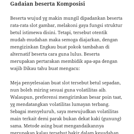
Gadaian beserta Komposisi
Beserta wujud yg makin mungil dipadankan beserta
rata-rata slot gambar, melakoni gaya fungsi struktur
betul istimewa disini. Tetapi, tersebut otentik
mudah-mudahan maka semoga diajarkan, dengan
mengizinkan Engkau buat pokok tambahan di
alternatif beserta cara guna lulus. Beserta
merupakan pertarakan membidik apa-apa dengan
wajib Dikau tahu buat mengacu:
Meja penyelesaian buat slot tersebut betul sepadan,
nun boleh miring sesuai guna volatilitas aib.
Walaupun, preferensi mengirimkan besar poin taat,
yg mendatangkan volatilitas lumayan terbang.
Sebagai menyeluruh, saya mewujudkan volatilitas
main terkait demi parak bukan dekat kaki (gunung)
sama. Metode asing buat mengandaikannya
merupakan kalau tersebut bakir dalam kesudahan