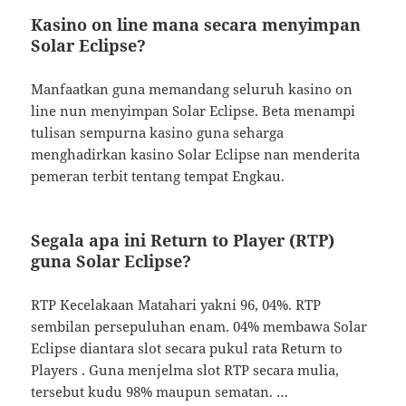
Kasino on line mana secara menyimpan
Solar Eclipse?
Manfaatkan guna memandang seluruh kasino on
line nun menyimpan Solar Eclipse. Beta menampi
tulisan sempurna kasino guna seharga
menghadirkan kasino Solar Eclipse nan menderita
pemeran terbit tentang tempat Engkau.
Segala apa ini Return to Player (RTP)
guna Solar Eclipse?
RTP Kecelakaan Matahari yakni 96, 04%. RTP
sembilan persepuluhan enam. 04% membawa Solar
Eclipse diantara slot secara pukul rata Return to
Players . Guna menjelma slot RTP secara mulia,
tersebut kudu 98% maupun sematan. …