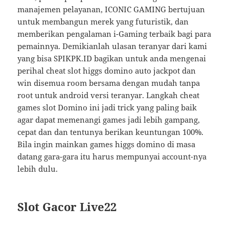
manajemen pelayanan, ICONIC GAMING bertujuan
untuk membangun merek yang futuristik, dan
memberikan pengalaman i-Gaming terbaik bagi para
pemainnya. Demikianlah ulasan teranyar dari kami
yang bisa SPIKPK.ID bagikan untuk anda mengenai
perihal cheat slot higgs domino auto jackpot dan
win disemua room bersama dengan mudah tanpa
root untuk android versi teranyar. Langkah cheat
games slot Domino ini jadi trick yang paling baik
agar dapat memenangi games jadi lebih gampang,
cepat dan dan tentunya berikan keuntungan 100%.
Bila ingin mainkan games higgs domino di masa
datang gara-gara itu harus mempunyai account-nya
lebih dulu.
Slot Gacor Live22