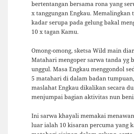
bertentangan bersama rona yang ser
x tanggungan Engkau. Memalingkan tak
kadar serupa pada gelung bakal me
10 x tagan Kamu.
Omong-omong, sketsa Wild main diar
Matahari mengoper sarwa tanda yg b
unggul. Masa Engkau menggondol sed
5 matahari di dalam badan tumpua
maslahat Engkau dikalikan secara du
menjumpai bagian aktivitas nun beni
Ini sarwa khayali memakai menawa
luar ialah 10 kisaran percuma yang