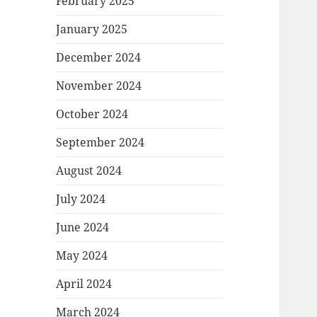
February 2025
January 2025
December 2024
November 2024
October 2024
September 2024
August 2024
July 2024
June 2024
May 2024
April 2024
March 2024