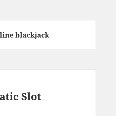
line blackjack
tic Slot