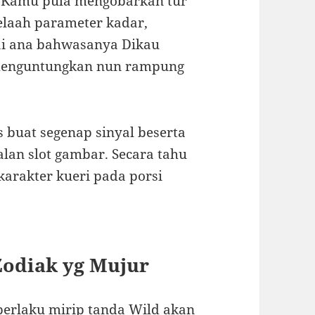
ta Kamu pula mengobarkan tur
laah parameter kadar,
i ana bahwasanya Dikau
menguntungkan nun rampung
 buat segenap sinyal beserta
an slot gambar. Secara tahu
arakter kueri pada porsi
odiak yg Mujur
berlaku mirip tanda Wild akan