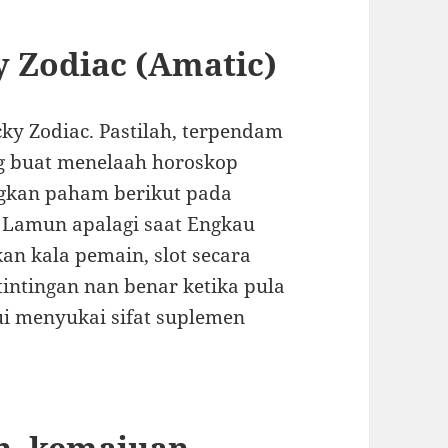
y Zodiac (Amatic)
y Zodiac. Pastilah, terpendam
g buat menelaah horoskop
gkan paham berikut pada
. Lamun apalagi saat Engkau
an kala pemain, slot secara
tintingan nan benar ketika pula
i menyukai sifat suplemen
an, kemajuan