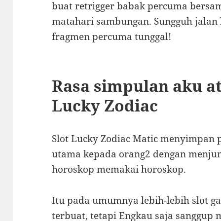
buat retrigger babak percuma bersa
matahari sambungan. Sungguh jalan
fragmen percuma tunggal!
Rasa simpulan aku at
Lucky Zodiac
Slot Lucky Zodiac Matic menyimpan 
utama kepada orang2 dengan menjum
horoskop memakai horoskop.
Itu pada umumnya lebih-lebih slot 
terbuat, tetapi Engkau saja sanggup 