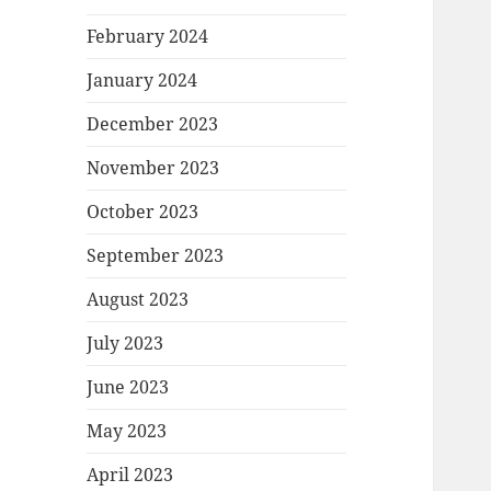
February 2024
January 2024
December 2023
November 2023
October 2023
September 2023
August 2023
July 2023
June 2023
May 2023
April 2023