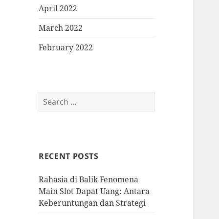
April 2022
March 2022
February 2022
Search
for:
RECENT POSTS
Rahasia di Balik Fenomena
Main Slot Dapat Uang: Antara
Keberuntungan dan Strategi