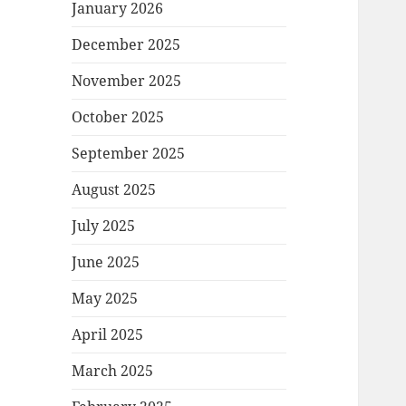
January 2026
December 2025
November 2025
October 2025
September 2025
August 2025
July 2025
June 2025
May 2025
April 2025
March 2025