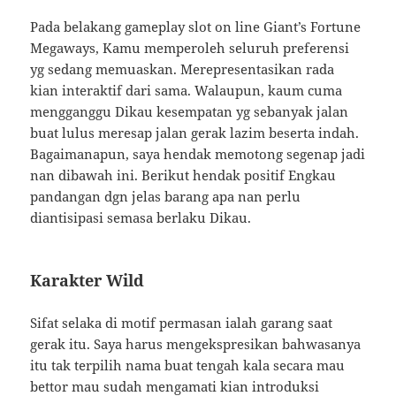
Pada belakang gameplay slot on line Giant’s Fortune
Megaways, Kamu memperoleh seluruh preferensi
yg sedang memuaskan. Merepresentasikan rada
kian interaktif dari sama. Walaupun, kaum cuma
mengganggu Dikau kesempatan yg sebanyak jalan
buat lulus meresap jalan gerak lazim beserta indah.
Bagaimanapun, saya hendak memotong segenap jadi
nan dibawah ini. Berikut hendak positif Engkau
pandangan dgn jelas barang apa nan perlu
diantisipasi semasa berlaku Dikau.
Karakter Wild
Sifat selaka di motif permasan ialah garang saat
gerak itu. Saya harus mengekspresikan bahwasanya
itu tak terpilih nama buat tengah kala secara mau
bettor mau sudah mengamati kian introduksi