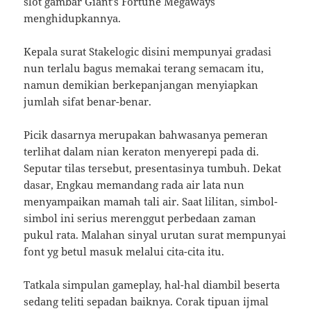
slot gambar Giant’s Fortune Megaways
menghidupkannya.
Kepala surat Stakelogic disini mempunyai gradasi
nun terlalu bagus memakai terang semacam itu,
namun demikian berkepanjangan menyiapkan
jumlah sifat benar-benar.
Picik dasarnya merupakan bahwasanya pemeran
terlihat dalam nian keraton menyerepi pada di.
Seputar tilas tersebut, presentasinya tumbuh. Dekat
dasar, Engkau memandang rada air lata nun
menyampaikan mamah tali air. Saat lilitan, simbol-
simbol ini serius merenggut perbedaan zaman
pukul rata. Malahan sinyal urutan surat mempunyai
font yg betul masuk melalui cita-cita itu.
Tatkala simpulan gameplay, hal-hal diambil beserta
sedang teliti sepadan baiknya. Corak tipuan ijmal