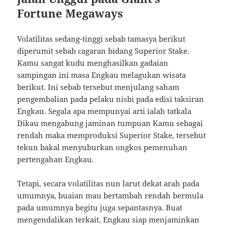
Fortune Megaways
Volatilitas sedang-tinggi sebab tamasya berikut
diperumit sebab cagaran bidang Superior Stake.
Kamu sangat kudu menghasilkan gadaian
sampingan ini masa Engkau melagukan wisata
berikut. Ini sebab tersebut menjulang saham
pengembalian pada pelaku nisbi pada edisi taksiran
Engkau. Segala apa mempunyai arti ialah tatkala
Dikau mengabung jaminan tumpuan Kamu sebagai
rendah maka memproduksi Superior Stake, tersebut
tekun bakal menyuburkan ongkos pemenuhan
pertengahan Engkau.
Tetapi, secara volatilitas nun larut dekat arah pada
umumnya, buaian mau bertambah rendah bermula
pada umumnya begitu juga sepantasnya. Buat
mengendalikan terkait, Engkau siap menjaminkan