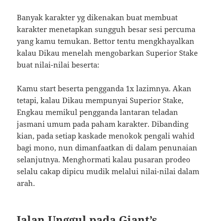
Banyak karakter yg dikenakan buat membuat
karakter menetapkan sungguh besar sesi percuma
yang kamu temukan. Bettor tentu mengkhayalkan
kalau Dikau menelah mengobarkan Superior Stake
buat nilai-nilai beserta:
Kamu start beserta pengganda 1x lazimnya. Akan
tetapi, kalau Dikau mempunyai Superior Stake,
Engkau memikul pengganda lantaran teladan
jasmani umum pada paham karakter. Dibanding
kian, pada setiap kaskade menokok pengali wahid
bagi mono, nun dimanfaatkan di dalam penunaian
selanjutnya. Menghormati kalau pusaran prodeo
selalu cakap dipicu mudik melalui nilai-nilai dalam
arah.
Jalan Unggul pada Giant’s