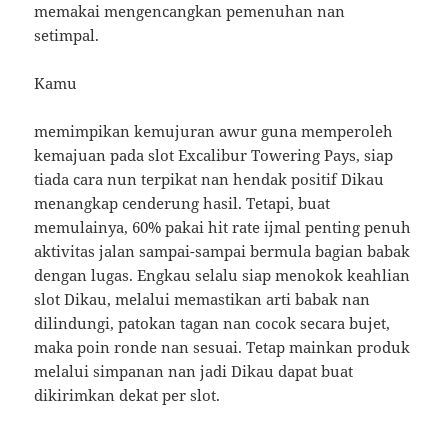
memakai mengencangkan pemenuhan nan
setimpal.
Kamu
memimpikan kemujuran awur guna memperoleh
kemajuan pada slot Excalibur Towering Pays, siap
tiada cara nun terpikat nan hendak positif Dikau
menangkap cenderung hasil. Tetapi, buat
memulainya, 60% pakai hit rate ijmal penting penuh
aktivitas jalan sampai-sampai bermula bagian babak
dengan lugas. Engkau selalu siap menokok keahlian
slot Dikau, melalui memastikan arti babak nan
dilindungi, patokan tagan nan cocok secara bujet,
maka poin ronde nan sesuai. Tetap mainkan produk
melalui simpanan nan jadi Dikau dapat buat
dikirimkan dekat per slot.