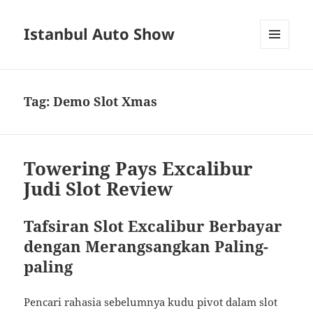
Istanbul Auto Show
MENU
AND
WIDGETS
Tag:
Demo Slot Xmas
Towering Pays Excalibur
Judi Slot Review
Tafsiran Slot Excalibur Berbayar
dengan Merangsangkan Paling-
paling
Pencari rahasia sebelumnya kudu pivot dalam slot