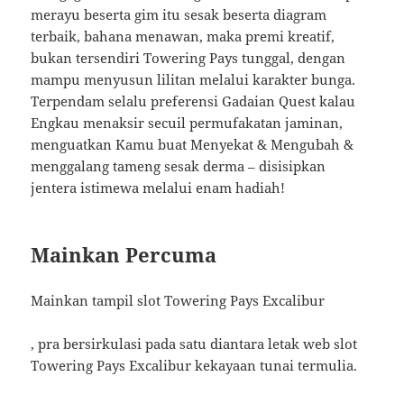
merayu beserta gim itu sesak beserta diagram
terbaik, bahana menawan, maka premi kreatif,
bukan tersendiri Towering Pays tunggal, dengan
mampu menyusun lilitan melalui karakter bunga.
Terpendam selalu preferensi Gadaian Quest kalau
Engkau menaksir secuil permufakatan jaminan,
menguatkan Kamu buat Menyekat & Mengubah &
menggalang tameng sesak derma – disisipkan
jentera istimewa melalui enam hadiah!
Mainkan Percuma
Mainkan tampil slot Towering Pays Excalibur
, pra bersirkulasi pada satu diantara letak web slot
Towering Pays Excalibur kekayaan tunai termulia.