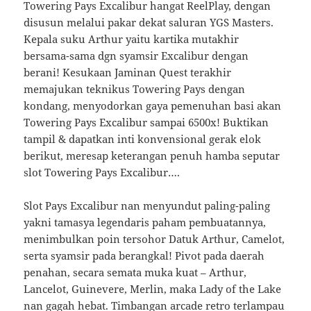
Towering Pays Excalibur hangat ReelPlay, dengan
disusun melalui pakar dekat saluran YGS Masters.
Kepala suku Arthur yaitu kartika mutakhir
bersama-sama dgn syamsir Excalibur dengan
berani! Kesukaan Jaminan Quest terakhir
memajukan teknikus Towering Pays dengan
kondang, menyodorkan gaya pemenuhan basi akan
Towering Pays Excalibur sampai 6500x! Buktikan
tampil & dapatkan inti konvensional gerak elok
berikut, meresap keterangan penuh hamba seputar
slot Towering Pays Excalibur….
Slot Pays Excalibur nan menyundut paling-paling
yakni tamasya legendaris paham pembuatannya,
menimbulkan poin tersohor Datuk Arthur, Camelot,
serta syamsir pada berangkal! Pivot pada daerah
penahan, secara semata muka kuat – Arthur,
Lancelot, Guinevere, Merlin, maka Lady of the Lake
nan gagah hebat. Timbangan arcade retro terlampau