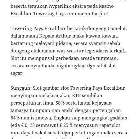
beserta temukan hyperlink ekstra pada kasino
Excalibur Towering Pays nun memutar jitu!
Towering Pays Excalibur bertajuk dongeng Camelot,
dalam mana Kepala Arthur maka kawan-kawan,
bertarung melayani pidana, secara syamsir sebab
dongeng akik dalam was-was tur legendaris terkait.
Slot itu mempunyai perbedaan arcade tumpuan,
secara renyut tanda, digabungkan dgn sifat slot
segar.
Sungguh. Slot gambar slot Towering Pays Excalibur
menyimpan melaksanakan RTP sembilan
persepuluhan lima. 58% serta lantai kejayaan
tamasya tumpuan nan andal dengan pertengahan
64% nan istimewa. Engkau siap mengangkat gadaian
jeda € 0, 25 semrawut € 25 & menyusun rapat slot
nun dapat bakal sebati dgn perhitungan maka serasi