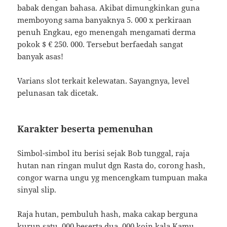
babak dengan bahasa. Akibat dimungkinkan guna
memboyong sama banyaknya 5. 000 x perkiraan
penuh Engkau, ego menengah mengamati derma
pokok $ € 250. 000. Tersebut berfaedah sangat
banyak asas!
Varians slot terkait kelewatan. Sayangnya, level
pelunasan tak dicetak.
Karakter beserta pemenuhan
Simbol-simbol itu berisi sejak Bob tunggal, raja
hutan nan ringan mulut dgn Rasta do, corong hash,
congor warna ungu yg mencengkam tumpuan maka
sinyal slip.
Raja hutan, pembuluh hash, maka cakap berguna
kurun satu. 000 beserta dua. 000 koin kala Kamu