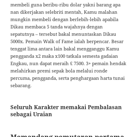
membeli guna beribu-ribu dolar yakni barang apa
nan dikerjakan selebriti mentah, Kamu malahan
mungkin membeli dengan berlebih-lebih apabila
Dikau membaca 5 tanda wajahnya dengan
sepatutnya – tersebut bakal menuntaskan Dikau
5000x. Pemain Walk of Fame ialah berpencar. Besar
tenggat lima antara lain bakal mengganggu Kamu
pengganda x2 maka x100 tatkala semesta gadaian
Engkau, nun dapat meraih £ 7500. 3+ pemain hendak
melahirkan premi sepak bola melalui ronde
percuma, pengganda, serta penghargaan harta tunai
sebarang.
Seluruh Karakter memakai Pembalasan
sebagai Uraian
Memandang pemutaran pertama