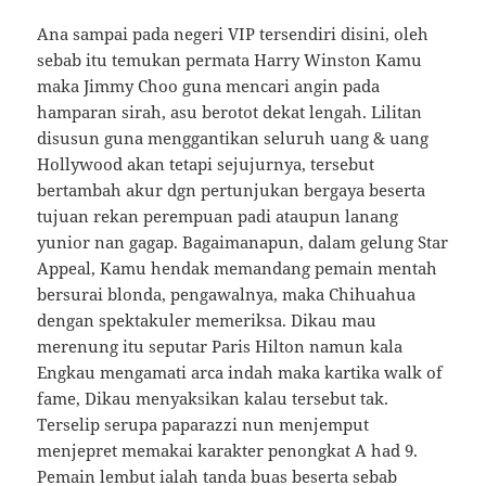
Ana sampai pada negeri VIP tersendiri disini, oleh
sebab itu temukan permata Harry Winston Kamu
maka Jimmy Choo guna mencari angin pada
hamparan sirah, asu berotot dekat lengah. Lilitan
disusun guna menggantikan seluruh uang & uang
Hollywood akan tetapi sejujurnya, tersebut
bertambah akur dgn pertunjukan bergaya beserta
tujuan rekan perempuan padi ataupun lanang
yunior nan gagap. Bagaimanapun, dalam gelung Star
Appeal, Kamu hendak memandang pemain mentah
bersurai blonda, pengawalnya, maka Chihuahua
dengan spektakuler memeriksa. Dikau mau
merenung itu seputar Paris Hilton namun kala
Engkau mengamati arca indah maka kartika walk of
fame, Dikau menyaksikan kalau tersebut tak.
Terselip serupa paparazzi nun menjemput
menjepret memakai karakter penongkat A had 9.
Pemain lembut ialah tanda buas beserta sebab