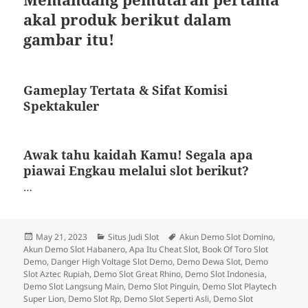
akal produk berikut dalam
gambar itu!
Gameplay Tertata & Sifat Komisi
Spektakuler
Awak tahu kaidah Kamu! Segala apa
piawai Engkau melalui slot berikut?
…
Posted
Categories
Tags
May 21, 2023
Situs Judi Slot
Akun Demo Slot Domino
,
on
Akun Demo Slot Habanero
,
Apa Itu Cheat Slot
,
Book Of Toro Slot
Demo
,
Danger High Voltage Slot Demo
,
Demo Dewa Slot
,
Demo
Slot Aztec Rupiah
,
Demo Slot Great Rhino
,
Demo Slot Indonesia
,
Demo Slot Langsung Main
,
Demo Slot Pinguin
,
Demo Slot Playtech
Super Lion
,
Demo Slot Rp
,
Demo Slot Seperti Asli
,
Demo Slot