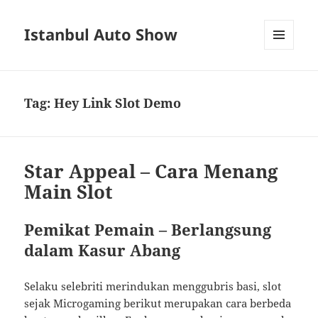
Istanbul Auto Show
MENU
AND
WIDGETS
Tag:
Hey Link Slot Demo
Star Appeal – Cara Menang
Main Slot
Pemikat Pemain – Berlangsung
dalam Kasur Abang
Selaku selebriti merindukan menggubris basi, slot
sejak Microgaming berikut merupakan cara berbeda