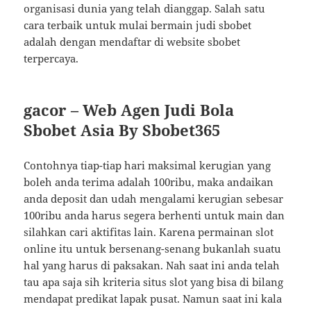
organisasi dunia yang telah dianggap. Salah satu
cara terbaik untuk mulai bermain judi sbobet
adalah dengan mendaftar di website sbobet
terpercaya.
gacor – Web Agen Judi Bola
Sbobet Asia By Sbobet365
Contohnya tiap-tiap hari maksimal kerugian yang
boleh anda terima adalah 100ribu, maka andaikan
anda deposit dan udah mengalami kerugian sebesar
100ribu anda harus segera berhenti untuk main dan
silahkan cari aktifitas lain. Karena permainan slot
online itu untuk bersenang-senang bukanlah suatu
hal yang harus di paksakan. Nah saat ini anda telah
tau apa saja sih kriteria situs slot yang bisa di bilang
mendapat predikat lapak pusat. Namun saat ini kala