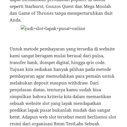
seperti Starburst, Gonzos Quest dan Mega Moolah
dan Game of Thrones tanpa mempertaruhkan duit
Anda.
Untuk metode pembayaran yang tersedia di website
kami sangat beragam mulai berasal dari pulsa,
transfer bank, dompet digital, hingga qris code.
Tujuan kita sediakan banyak pilihan pada metode
pembayaran agar memudahkan para pemain untuk
melakukan deposit maupun withdraw. Dari
penjelasan diatas, tentunya kamu sudah bisa
simpulkan bahwa kriteria kita dalam memastikan
sebuah website slot yang layak mendapatkan
predikat lapak pusat bukanlah mudah dan sangat
ketat. Adapun web slot tersebut mesti berlisensi slot
resmi dari organisasi Bmm TestLabs Sebuah