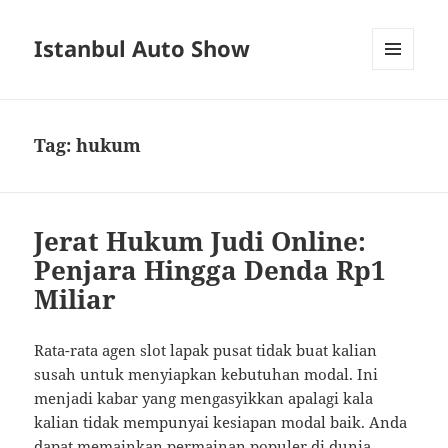
Istanbul Auto Show
MENU
AND
WIDGETS
Tag:
hukum
Jerat Hukum Judi Online:
Penjara Hingga Denda Rp1
Miliar
Rata-rata agen slot lapak pusat tidak buat kalian
susah untuk menyiapkan kebutuhan modal. Ini
menjadi kabar yang mengasyikkan apalagi kala
kalian tidak mempunyai kesiapan modal baik. Anda
dapat memainkan permainan populer di dunia