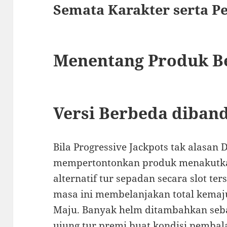
Semata Karakter serta 
Menentang Produk Be
Versi Berbeda diband
Bila Progressive Jackpots tak alasan
mempertontonkan produk menakutkan
alternatif tur sepadan secara slot te
masa ini membelanjakan total kemaj
Maju. Banyak helm ditambahkan seb
ujung tur premi buat kondisi pembal