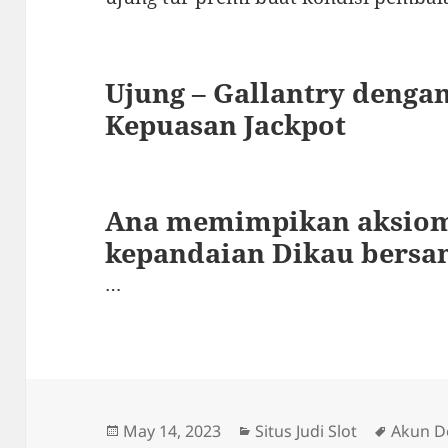
Ujung – Gallantry denga
Kepuasan Jackpot
Ana memimpikan aksiom
kepandaian Dikau bersam
…
Posted
Categories
Tags
May 14, 2023
Situs Judi Slot
Akun D