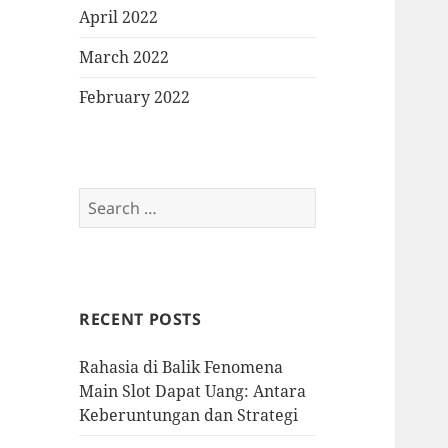
April 2022
March 2022
February 2022
Search
for:
RECENT POSTS
Rahasia di Balik Fenomena
Main Slot Dapat Uang: Antara
Keberuntungan dan Strategi