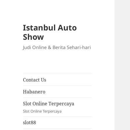
Istanbul Auto
Show
Judi Online & Berita Sehari-hari
Contact Us
Habanero
Slot Online Terpercaya
Slot Online Terpercaya
slot88