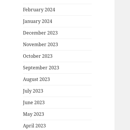
February 2024
January 2024
December 2023
November 2023
October 2023
September 2023
August 2023
July 2023
June 2023
May 2023
April 2023