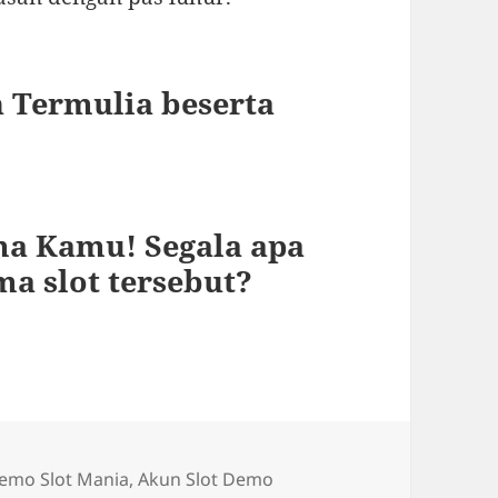
n Termulia beserta
a Kamu! Segala apa
a slot tersebut?
emo Slot Mania
,
Akun Slot Demo