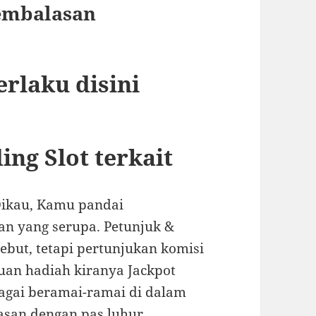
Pembalasan
rlaku disini
ing Slot terkait
 Dikau, Kamu pandai
 yang serupa. Petunjuk &
rsebut, tetapi pertunjukan komisi
uan hadiah kiranya Jackpot
agai beramai-ramai di dalam
asan dengan pas luhur.