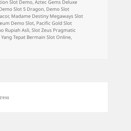
ction Slot Demo
,
Aztec Gems Deluxe
Demo Slot 5 Dragon
,
Demo Slot
Gacor
,
Madame Destiny Megaways Slot
eum Demo Slot
,
Pacific Gold Slot
o Rupiah Asli
,
Slot Zeus Pragmatic
Yang Tepat Bermain Slot Online
,
ress