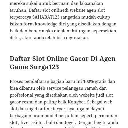
mereka sukai untuk bermain dan laksanakan
taruhan. Daftar slot onlinedi website agen slot
terpercaya SAHABAT123 sangatlah mudah cukup
isikan form knowledge diri yang disediakan dengan
baik dan benar maka didalam hitungan sepersekian
detik, akun anda telah bisa digunakan.
Daftar Slot Online Gacor Di Agen
Game Surga123
Proses pendaftaran bagian baru ini 100% gratis dan
bisa dibantu oleh service pelanggan ramah dan
profesional yang disediakan oleh website judi slot
gacor resmi dan paling baik Kongbet. Sebagai web
slot dan togel online terpercaya juga melayani
berbagai macam model perjudian seperti permainan
slot , live casino , bola dan togel. Dengan begitu anda