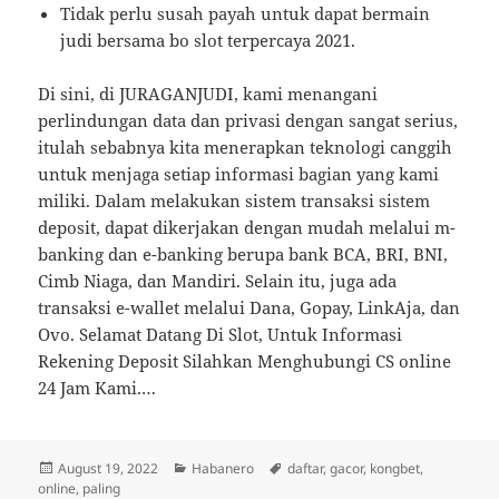
Tidak perlu susah payah untuk dapat bermain
judi bersama bo slot terpercaya 2021.
Di sini, di JURAGANJUDI, kami menangani
perlindungan data dan privasi dengan sangat serius,
itulah sebabnya kita menerapkan teknologi canggih
untuk menjaga setiap informasi bagian yang kami
miliki. Dalam melakukan sistem transaksi sistem
deposit, dapat dikerjakan dengan mudah melalui m-
banking dan e-banking berupa bank BCA, BRI, BNI,
Cimb Niaga, dan Mandiri. Selain itu, juga ada
transaksi e-wallet melalui Dana, Gopay, LinkAja, dan
Ovo. Selamat Datang Di Slot, Untuk Informasi
Rekening Deposit Silahkan Menghubungi CS online
24 Jam Kami.…
Posted
Categories
Tags
August 19, 2022
Habanero
daftar
,
gacor
,
kongbet
,
on
online
,
paling