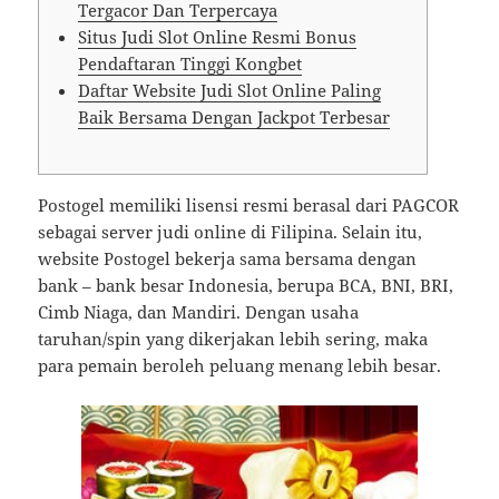
Tergacor Dan Terpercaya
Situs Judi Slot Online Resmi Bonus
Pendaftaran Tinggi Kongbet
Daftar Website Judi Slot Online Paling
Baik Bersama Dengan Jackpot Terbesar
Postogel memiliki lisensi resmi berasal dari PAGCOR
sebagai server judi online di Filipina. Selain itu,
website Postogel bekerja sama bersama dengan
bank – bank besar Indonesia, berupa BCA, BNI, BRI,
Cimb Niaga, dan Mandiri. Dengan usaha
taruhan/spin yang dikerjakan lebih sering, maka
para pemain beroleh peluang menang lebih besar.