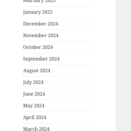
February 2025
January 2025
December 2024
November 2024
October 2024
September 2024
August 2024
July 2024
June 2024
May 2024
April 2024
March 2024