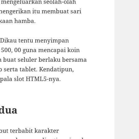
f mengeluarkan seolah-olah
 mengerikan itu membuat sari
sukaan hamba.
api Dikau tentu menyimpan
 500, 00 guna mencapai koin
n buat seluler berlaku bersama
 serta tablet. Kendatipun,
epala slot HTML5-nya.
 dua
but terbabit karakter