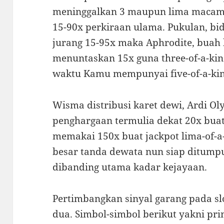
meninggalkan 3 maupun lima macam,
15-90x perkiraan ulama. Pukulan, bi
jurang 15-95x maka Aphrodite, buah 
menuntaskan 15x guna three-of-a-kin
waktu Kamu mempunyai five-of-a-ki
Wisma distribusi karet dewi, Ardi 
penghargaan termulia dekat 20x buat 
memakai 150x buat jackpot lima-of-a
besar tanda dewata nun siap ditum
dibanding utama kadar kejayaan.
Pertimbangkan sinyal garang pada 
dua. Simbol-simbol berikut yakni pr