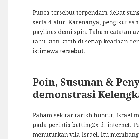
Punca tersebut terpendam dekat sung
serta 4 alur. Karenanya, pengikut 
paylines demi spin. Paham catatan aw
tahu kian karib di setiap keadaan d
istimewa tersebut.
Poin, Susunan & Pe
demonstrasi Keleng
Paham sekitar tarikh buntut, Israel
pada perintis betting2x di internet.
menuturkan vila Israel. Itu membang