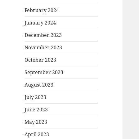
February 2024
January 2024
December 2023
November 2023
October 2023
September 2023
August 2023
July 2023
June 2023
May 2023
April 2023