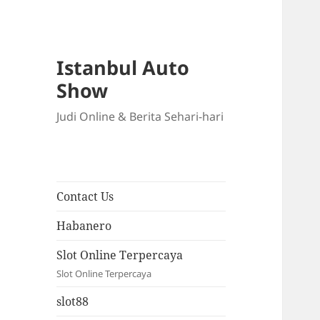
Istanbul Auto
Show
Judi Online & Berita Sehari-hari
Contact Us
Habanero
Slot Online Terpercaya
Slot Online Terpercaya
slot88