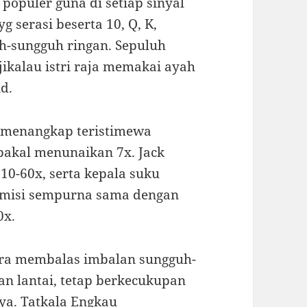
opuler guna di setiap sinyal
g serasi beserta 10, Q, K,
h-sungguh ringan. Sepuluh
jikalau istri raja memakai ayah
d.
menangkap teristimewa
bakal menunaikan 7x. Jack
10-60x, serta kepala suku
omisi sempurna sama dengan
0x.
ra membalas imbalan sungguh-
an lantai, tetap berkecukupan
ya. Tatkala Engkau