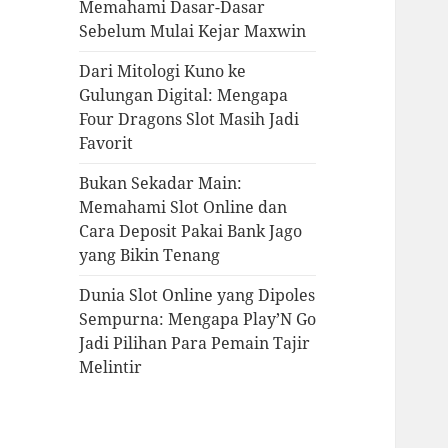
Memahami Dasar-Dasar
Sebelum Mulai Kejar Maxwin
Dari Mitologi Kuno ke
Gulungan Digital: Mengapa
Four Dragons Slot Masih Jadi
Favorit
Bukan Sekadar Main:
Memahami Slot Online dan
Cara Deposit Pakai Bank Jago
yang Bikin Tenang
Dunia Slot Online yang Dipoles
Sempurna: Mengapa Play’N Go
Jadi Pilihan Para Pemain Tajir
Melintir