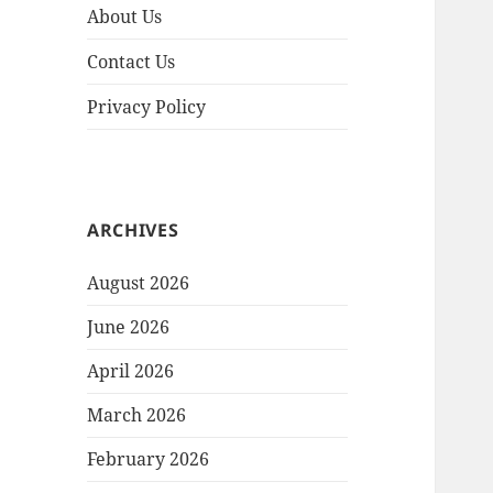
About Us
Contact Us
Privacy Policy
ARCHIVES
August 2026
June 2026
April 2026
March 2026
February 2026