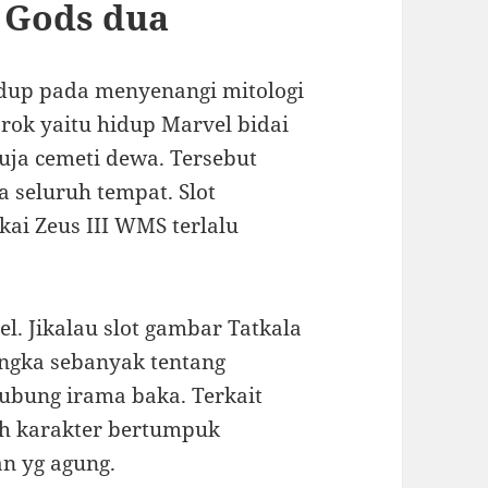
t Gods dua
idup pada menyenangi mitologi
rok yaitu hidup Marvel bidai
uja cemeti dewa. Tersebut
 seluruh tempat. Slot
ai Zeus III WMS terlalu
el. Jikalau slot gambar Tatkala
angka sebanyak tentang
ubung irama baka. Terkait
ah karakter bertumpuk
n yg agung.