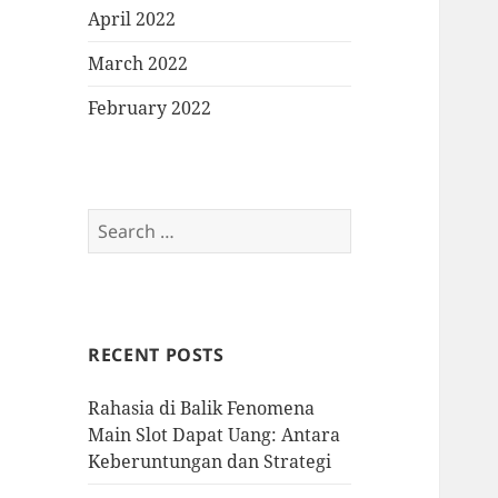
April 2022
March 2022
February 2022
Search
for:
RECENT POSTS
Rahasia di Balik Fenomena
Main Slot Dapat Uang: Antara
Keberuntungan dan Strategi