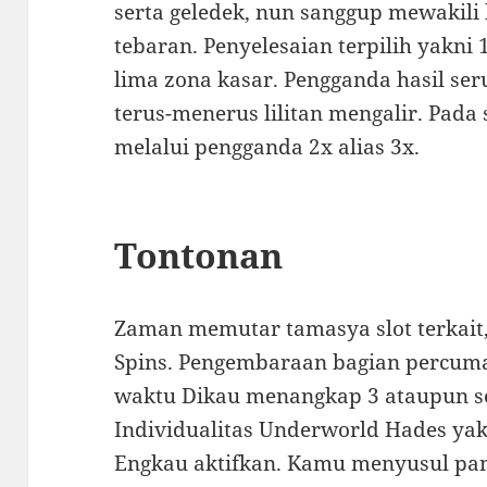
serta geledek, nun sanggup mewakili 
tebaran. Penyelesaian terpilih yakni
lima zona kasar. Pengganda hasil se
terus-menerus lilitan mengalir. Pada
melalui pengganda 2x alias 3x.
Tontonan
Zaman memutar tamasya slot terkait
Spins. Pengembaraan bagian percuma
waktu Dikau menangkap 3 ataupun s
Individualitas Underworld Hades ya
Engkau aktifkan. Kamu menyusul pa