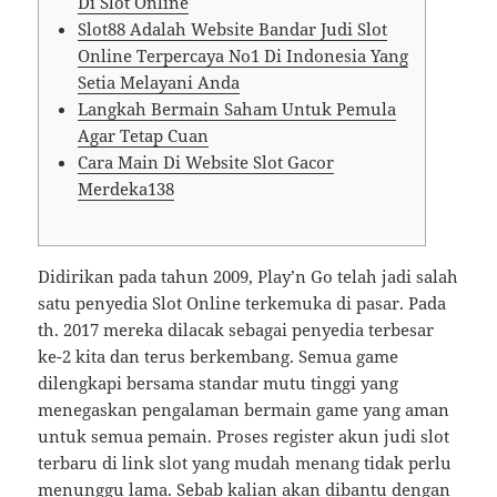
Di Slot Online
Slot88 Adalah Website Bandar Judi Slot
Online Terpercaya No1 Di Indonesia Yang
Setia Melayani Anda
Langkah Bermain Saham Untuk Pemula
Agar Tetap Cuan
Cara Main Di Website Slot Gacor
Merdeka138
Didirikan pada tahun 2009, Play’n Go telah jadi salah
satu penyedia Slot Online terkemuka di pasar. Pada
th. 2017 mereka dilacak sebagai penyedia terbesar
ke-2 kita dan terus berkembang. Semua game
dilengkapi bersama standar mutu tinggi yang
menegaskan pengalaman bermain game yang aman
untuk semua pemain. Proses register akun judi slot
terbaru di link slot yang mudah menang tidak perlu
menunggu lama. Sebab kalian akan dibantu dengan