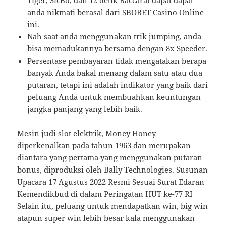
Tiger, SicBo, dan 12 detik Baccarat dapat dapat
anda nikmati berasal dari SBOBET Casino Online
ini.
Nah saat anda menggunakan trik jumping, anda
bisa memadukannya bersama dengan 8x Speeder.
Persentase pembayaran tidak mengatakan berapa
banyak Anda bakal menang dalam satu atau dua
putaran, tetapi ini adalah indikator yang baik dari
peluang Anda untuk membuahkan keuntungan
jangka panjang yang lebih baik.
Mesin judi slot elektrik, Money Honey
diperkenalkan pada tahun 1963 dan merupakan
diantara yang pertama yang menggunakan putaran
bonus, diproduksi oleh Bally Technologies. Susunan
Upacara 17 Agustus 2022 Resmi Sesuai Surat Edaran
Kemendikbud di dalam Peringatan HUT ke-77 RI
Selain itu, peluang untuk mendapatkan win, big win
atapun super win lebih besar kala menggunakan