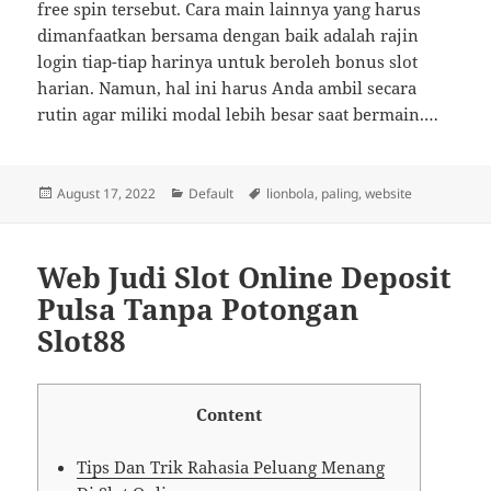
free spin tersebut. Cara main lainnya yang harus
dimanfaatkan bersama dengan baik adalah rajin
login tiap-tiap harinya untuk beroleh bonus slot
harian. Namun, hal ini harus Anda ambil secara
rutin agar miliki modal lebih besar saat bermain.…
Posted
Categories
Tags
August 17, 2022
Default
lionbola
,
paling
,
website
on
Web Judi Slot Online Deposit
Pulsa Tanpa Potongan
Slot88
Content
Tips Dan Trik Rahasia Peluang Menang