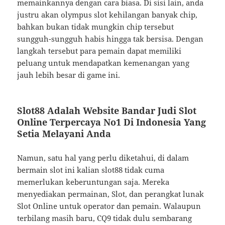
memainkannya dengan cara biasa. Di sisi lain, anda
justru akan olympus slot kehilangan banyak chip,
bahkan bukan tidak mungkin chip tersebut
sungguh-sungguh habis hingga tak bersisa. Dengan
langkah tersebut para pemain dapat memiliki
peluang untuk mendapatkan kemenangan yang
jauh lebih besar di game ini.
Slot88 Adalah Website Bandar Judi Slot
Online Terpercaya No1 Di Indonesia Yang
Setia Melayani Anda
Namun, satu hal yang perlu diketahui, di dalam
bermain slot ini kalian slot88 tidak cuma
memerlukan keberuntungan saja. Mereka
menyediakan permainan, Slot, dan perangkat lunak
Slot Online untuk operator dan pemain. Walaupun
terbilang masih baru, CQ9 tidak dulu sembarang