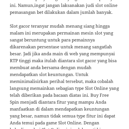
ini. Namun,ingat jangan laksanakan judi slot online
pemasangan bet dilakukan dalam jumlah banyak.
Slot gacor teranyar mudah menang siang hingga
malam ini merupakan permainan mesin slot yang
sangat beruntung untuk para pemainnya
dikarenakan persentase untuk menang sangatlah
besar. Jadi jika anda main di web yang mempunyai
RTP tinggi maka itulah diantara slot gacor yang bisa
membuat anda bersama dengan mudah
mendapatkan slot keuntungan. Untuk
meminimalisirkan perihal tersebut, maka cobalah
langsung memainkan sebagian type Slot Online yang
telah diberikan pada bacaan diatas ini. Buy Free
Spin menjadi diantara fitur yang mampu Anda
manfaatkan di dalam mendapatkan keuntungan
yang besar, namun tidak semua type fitur ini dapat
Anda temui pada game Slot Online. Dengan