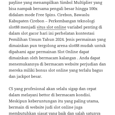
payline yang menampilkan Simbol Multiplier yang
bisa nampak bersama pengali besar hingga 100x
didalam mode Free Spins. Cirebon, Bawaslu
Kabupaten Cirebon – Perkembangan teknologi
slot88 menjadi
situs slot online
variabel penting di
dalam slot gacor hari ini perhelatan kontestasi
Pemilihan Umum Tahun 2024. Jenis permainan yang
dimainkan pun tergolong arena slot88 mudah untuk
dipahami agar permainan Slot Online dapat
dimainkan oleh bermacam kalangan . Anda dapat
menemukannya di bermacam website perjudian dan
mereka miliki bonus slot online yang terlalu bagus
dan jackpot besar.
CS yang profesional akan selalu sigap dan cepat
dalam melayani bettor di bermacam kondisi.
Meskipun keberuntungan itu yang paling utama,
bermain di website judi slot online juga
membutuhkan siasat yang baik dan salah satunya