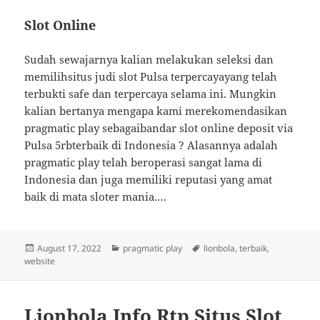
Slot Online
Sudah sewajarnya kalian melakukan seleksi dan
memilihsitus judi slot Pulsa terpercayayang telah
terbukti safe dan terpercaya selama ini. Mungkin
kalian bertanya mengapa kami merekomendasikan
pragmatic play sebagaibandar slot online deposit via
Pulsa 5rbterbaik di Indonesia ? Alasannya adalah
pragmatic play telah beroperasi sangat lama di
Indonesia dan juga memiliki reputasi yang amat
baik di mata sloter mania.…
Posted
Categories
Tags
August 17, 2022
pragmatic play
lionbola
,
terbaik
,
on
website
Lionbola Info Rtp Situs Slot