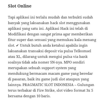
Slot Online
Tapi aplikasi ini terlalu mudah dan terbukti sudah
banyak yang laksanakan hack slot menggunakan
aplikasi yang satu ini. Aplikasi Hack ini telah di
Modifikasi dengan sangat prima agar memberikan
fitur super dan sensasi yang memukau kala menang
slot. ✔ Untuk butuh anda ketahui apabila ingin
laksanakan transaksi deposit via pulsa Telkomsel
atau XL, dilarang untuk mengisi pulsa via bank
soalnya tidak ada nomer SN-nya. MPO sendiri
merupakan sebuah support system yang
mendukung bermacam macam game yang beredar
di pasaran, baik itu game judi slot ataupun yang
lainnya. PRAGMATIC SLOT INDONESIA – Gulungan
terus terbakar di Fire Strike, slot video format 3x 5
bersama dengan 10 baris.