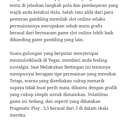
tentu di jelaskan langkah pola dan pembayaran yang
wajib anda ketahui dulu. Salah satu alibi dari para
pemeran gambling memilah slot online selaku
permainannya merupakan sebab mutu grafis
berasal dari bermacam game slot online lebih baik
dibanding game gambling yang lain.
Suara gulungan yang berputar menyerupai
mesinslotklasik di Vegas, memberi anda feeling
nostalgia. Saat Melakukan Bettingan ini tentunya
mempunyai beragam tipe permainan yang memikat.
Tetapi, warna yang disediakan cukup menarik
supaya tidak buat perih mata, dibantu dengan grafik
yang cukup simple untuk dimainkan. Volatilitas
game ini Sedang, dan seperti yang dikatakan
Pragmatic Play , 3,5 berasal dari 5 di dalam skala
mereka.