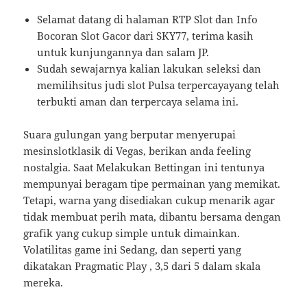
Selamat datang di halaman RTP Slot dan Info
Bocoran Slot Gacor dari SKY77, terima kasih
untuk kunjungannya dan salam JP.
Sudah sewajarnya kalian lakukan seleksi dan
memilihsitus judi slot Pulsa terpercayayang telah
terbukti aman dan terpercaya selama ini.
Suara gulungan yang berputar menyerupai
mesinslotklasik di Vegas, berikan anda feeling
nostalgia. Saat Melakukan Bettingan ini tentunya
mempunyai beragam tipe permainan yang memikat.
Tetapi, warna yang disediakan cukup menarik agar
tidak membuat perih mata, dibantu bersama dengan
grafik yang cukup simple untuk dimainkan.
Volatilitas game ini Sedang, dan seperti yang
dikatakan Pragmatic Play , 3,5 dari 5 dalam skala
mereka.