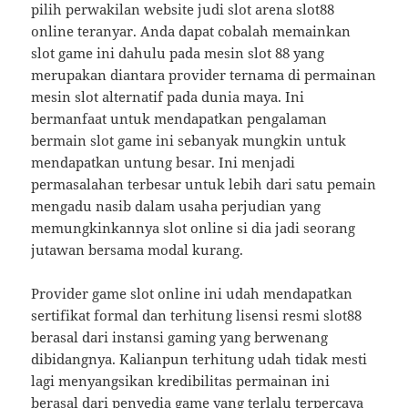
pilih perwakilan website judi slot arena slot88
online teranyar. Anda dapat cobalah memainkan
slot game ini dahulu pada mesin slot 88 yang
merupakan diantara provider ternama di permainan
mesin slot alternatif pada dunia maya. Ini
bermanfaat untuk mendapatkan pengalaman
bermain slot game ini sebanyak mungkin untuk
mendapatkan untung besar. Ini menjadi
permasalahan terbesar untuk lebih dari satu pemain
mengadu nasib dalam usaha perjudian yang
memungkinkannya slot online si dia jadi seorang
jutawan bersama modal kurang.
Provider game slot online ini udah mendapatkan
sertifikat formal dan terhitung lisensi resmi slot88
berasal dari instansi gaming yang berwenang
dibidangnya. Kalianpun terhitung udah tidak mesti
lagi menyangsikan kredibilitas permainan ini
berasal dari penyedia game yang terlalu terpercaya