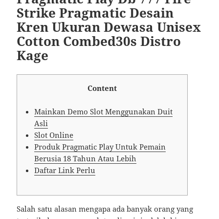
Strike Pragmatic Desain
Kren Ukuran Dewasa Unisex
Cotton Combed30s Distro
Kage
Content
Mainkan Demo Slot Menggunakan Duit
Asli
Slot Online
Produk Pragmatic Play Untuk Pemain
Berusia 18 Tahun Atau Lebih
Daftar Link Perlu
Salah satu alasan mengapa ada banyak orang yang