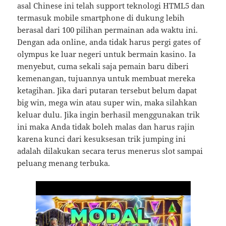
asal Chinese ini telah support teknologi HTML5 dan
termasuk mobile smartphone di dukung lebih
berasal dari 100 pilihan permainan ada waktu ini.
Dengan ada online, anda tidak harus pergi gates of
olympus ke luar negeri untuk bermain kasino. Ia
menyebut, cuma sekali saja pemain baru diberi
kemenangan, tujuannya untuk membuat mereka
ketagihan. Jika dari putaran tersebut belum dapat
big win, mega win atau super win, maka silahkan
keluar dulu. Jika ingin berhasil menggunakan trik
ini maka Anda tidak boleh malas dan harus rajin
karena kunci dari kesuksesan trik jumping ini
adalah dilakukan secara terus menerus slot sampai
peluang menang terbuka.