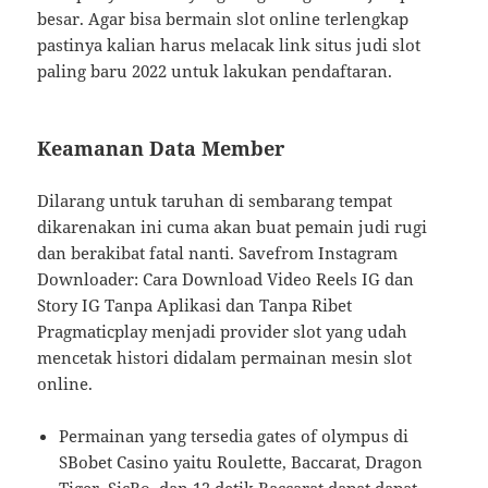
besar. Agar bisa bermain slot online terlengkap
pastinya kalian harus melacak link situs judi slot
paling baru 2022 untuk lakukan pendaftaran.
Keamanan Data Member
Dilarang untuk taruhan di sembarang tempat
dikarenakan ini cuma akan buat pemain judi rugi
dan berakibat fatal nanti. Savefrom Instagram
Downloader: Cara Download Video Reels IG dan
Story IG Tanpa Aplikasi dan Tanpa Ribet
Pragmaticplay menjadi provider slot yang udah
mencetak histori didalam permainan mesin slot
online.
Permainan yang tersedia gates of olympus di
SBobet Casino yaitu Roulette, Baccarat, Dragon