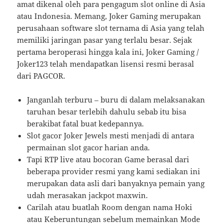
amat dikenal oleh para pengagum slot online di Asia
atau Indonesia. Memang, Joker Gaming merupakan
perusahaan software slot ternama di Asia yang telah
memiliki jaringan pasar yang terlalu besar. Sejak
pertama beroperasi hingga kala ini, Joker Gaming /
Joker123 telah mendapatkan lisensi resmi berasal
dari PAGCOR.
Janganlah terburu – buru di dalam melaksanakan
taruhan besar terlebih dahulu sebab itu bisa
berakibat fatal buat kedepannya.
Slot gacor Joker Jewels mesti menjadi di antara
permainan slot gacor harian anda.
Tapi RTP live atau bocoran Game berasal dari
beberapa provider resmi yang kami sediakan ini
merupakan data asli dari banyaknya pemain yang
udah merasakan jackpot maxwin.
Carilah atau buatlah Room dengan nama Hoki
atau Keberuntungan sebelum memainkan Mode