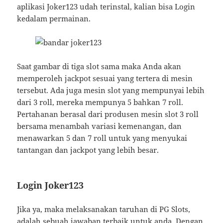
aplikasi Joker123 udah terinstal, kalian bisa Login
kedalam permainan.
Saat gambar di tiga slot sama maka Anda akan
memperoleh jackpot sesuai yang tertera di mesin
tersebut. Ada juga mesin slot yang mempunyai lebih
dari 3 roll, mereka mempunya 5 bahkan 7 roll.
Pertahanan berasal dari produsen mesin slot 3 roll
bersama menambah variasi kemenangan, dan
menawarkan 5 dan 7 roll untuk yang menyukai
tantangan dan jackpot yang lebih besar.
Login Joker123
Jika ya, maka melaksanakan taruhan di PG Slots,
adalah sebuah jawaban terbaik untuk anda. Dengan