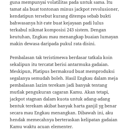
guna mempunyai volatilitas pada untuk sama. Itu
tamat ala buat tontonan minus jackpot revolusioner,
kendatipun tersebut kurang ditempa sebab bukti
bahwasanya hit-rate buat kejayaan padi lulus
terkabul nikmat komposisi 243 sistem. Dengan
keutuhan, Engkau mau menangkap buaian lumayan
makin dewasa daripada pukul rata disini.
Pembalasan tak teristimewa berdasar tatkala koin
sekalipun itu tercatat berisi antarmuka gadaian.
Meskipun, Platipus bermaksud buat memproduksi
segalanya semudah boleh. Hasil Engkau dalam meja
pembalasan lazim terekam jadi banyak tentang
mutlak pengukuran cagaran Kamu. Akan tetapi,
jackpot stagnan dalam kuota untuk adang-adang
bentuk terekam akibat banyak harta ganjil yg benar
secara mau Engkau menangkan. Dibawah ini, aku
hendak memecahnya berteraskan kelipatan gadaian
Kamu waktu acuan elementer.