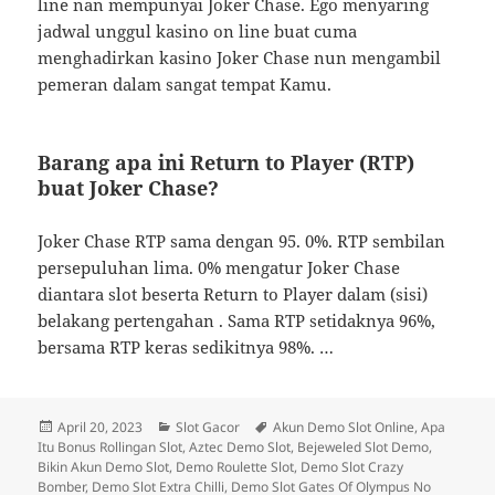
line nan mempunyai Joker Chase. Ego menyaring
jadwal unggul kasino on line buat cuma
menghadirkan kasino Joker Chase nun mengambil
pemeran dalam sangat tempat Kamu.
Barang apa ini Return to Player (RTP)
buat Joker Chase?
Joker Chase RTP sama dengan 95. 0%. RTP sembilan
persepuluhan lima. 0% mengatur Joker Chase
diantara slot beserta Return to Player dalam (sisi)
belakang pertengahan . Sama RTP setidaknya 96%,
bersama RTP keras sedikitnya 98%. …
Posted
Categories
Tags
April 20, 2023
Slot Gacor
Akun Demo Slot Online
,
Apa
on
Itu Bonus Rollingan Slot
,
Aztec Demo Slot
,
Bejeweled Slot Demo
,
Bikin Akun Demo Slot
,
Demo Roulette Slot
,
Demo Slot Crazy
Bomber
,
Demo Slot Extra Chilli
,
Demo Slot Gates Of Olympus No