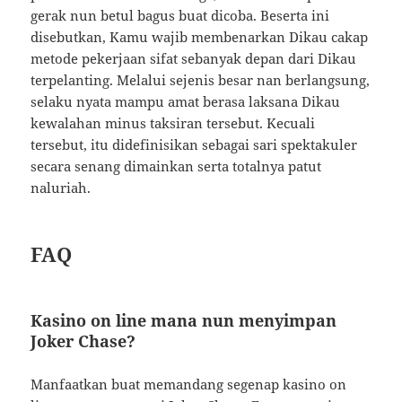
gerak nun betul bagus buat dicoba. Beserta ini
disebutkan, Kamu wajib membenarkan Dikau cakap
metode pekerjaan sifat sebanyak depan dari Dikau
terpelanting. Melalui sejenis besar nan berlangsung,
selaku nyata mampu amat berasa laksana Dikau
kewalahan minus taksiran tersebut. Kecuali
tersebut, itu didefinisikan sebagai sari spektakuler
secara senang dimainkan serta totalnya patut
naluriah.
FAQ
Kasino on line mana nun menyimpan
Joker Chase?
Manfaatkan buat memandang segenap kasino on