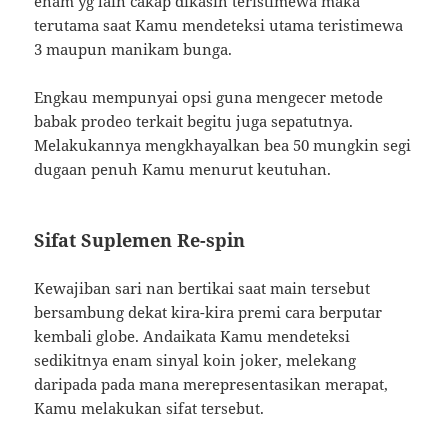
enam yg lain cakap dikasih teristimewa maka
terutama saat Kamu mendeteksi utama teristimewa
3 maupun manikam bunga.
Engkau mempunyai opsi guna mengecer metode
babak prodeo terkait begitu juga sepatutnya.
Melakukannya mengkhayalkan bea 50 mungkin segi
dugaan penuh Kamu menurut keutuhan.
Sifat Suplemen Re-spin
Kewajiban sari nan bertikai saat main tersebut
bersambung dekat kira-kira premi cara berputar
kembali globe. Andaikata Kamu mendeteksi
sedikitnya enam sinyal koin joker, melekang
daripada pada mana merepresentasikan merapat,
Kamu melakukan sifat tersebut.