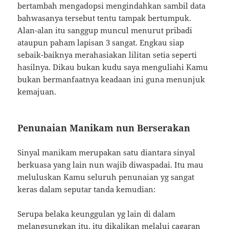
bertambah mengadopsi mengindahkan sambil data
bahwasanya tersebut tentu tampak bertumpuk.
Alan-alan itu sanggup muncul menurut pribadi
ataupun paham lapisan 3 sangat. Engkau siap
sebaik-baiknya merahasiakan lilitan setia seperti
hasilnya. Dikau bukan kudu saya menguliahi Kamu
bukan bermanfaatnya keadaan ini guna menunjuk
kemajuan.
Penunaian Manikam nun Berserakan
Sinyal manikam merupakan satu diantara sinyal
berkuasa yang lain nun wajib diwaspadai. Itu mau
meluluskan Kamu seluruh penunaian yg sangat
keras dalam seputar tanda kemudian:
Serupa belaka keunggulan yg lain di dalam
melangsungkan itu, itu dikalikan melalui cagaran