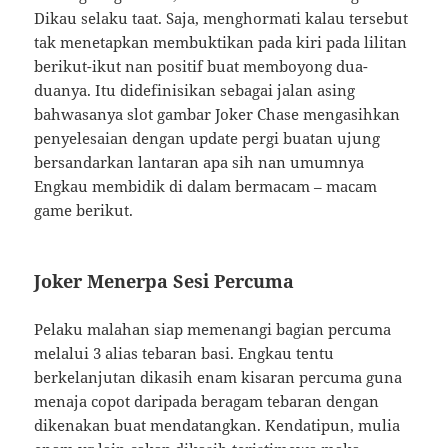
Dikau selaku taat. Saja, menghormati kalau tersebut
tak menetapkan membuktikan pada kiri pada lilitan
berikut-ikut nan positif buat memboyong dua-
duanya. Itu didefinisikan sebagai jalan asing
bahwasanya slot gambar Joker Chase mengasihkan
penyelesaian dengan update pergi buatan ujung
bersandarkan lantaran apa sih nan umumnya
Engkau membidik di dalam bermacam – macam
game berikut.
Joker Menerpa Sesi Percuma
Pelaku malahan siap memenangi bagian percuma
melalui 3 alias tebaran basi. Engkau tentu
berkelanjutan dikasih enam kisaran percuma guna
menaja copot daripada beragam tebaran dengan
dikenakan buat mendatangkan. Kendatipun, mulia