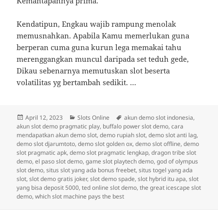
Kemantapannya prima.
Kendatipun, Engkau wajib rampung menolak
memusnahkan. Apabila Kamu memerlukan guna
berperan cuma guna kurun lega memakai tahu
merenggangkan muncul daripada set teduh gede,
Dikau sebenarnya memutuskan slot beserta
volatilitas yg bertambah sedikit. …
Posted
Categories
Tags
April 12, 2023
Slots Online
akun demo slot indonesia
,
on
akun slot demo pragmatic play
,
buffalo power slot demo
,
cara
mendapatkan akun demo slot
,
demo rupiah slot
,
demo slot anti lag
,
demo slot djarumtoto
,
demo slot golden ox
,
demo slot offline
,
demo
slot pragmatic apk
,
demo slot pragmatic lengkap
,
dragon tribe slot
demo
,
el paso slot demo
,
game slot playtech demo
,
god of olympus
slot demo
,
situs slot yang ada bonus freebet
,
situs togel yang ada
slot
,
slot demo gratis joker
,
slot demo spade
,
slot hybrid itu apa
,
slot
yang bisa deposit 5000
,
ted online slot demo
,
the great icescape slot
demo
,
which slot machine pays the best