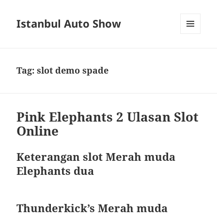
Istanbul Auto Show
MENU
AND
WIDGETS
Tag:
slot demo spade
Pink Elephants 2 Ulasan Slot
Online
Keterangan slot Merah muda
Elephants dua
Thunderkick’s Merah muda