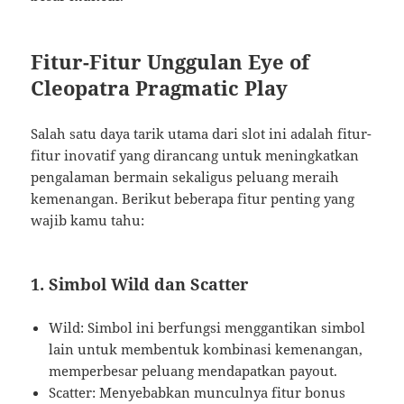
Fitur-Fitur Unggulan Eye of
Cleopatra Pragmatic Play
Salah satu daya tarik utama dari slot ini adalah fitur-
fitur inovatif yang dirancang untuk meningkatkan
pengalaman bermain sekaligus peluang meraih
kemenangan. Berikut beberapa fitur penting yang
wajib kamu tahu:
1. Simbol Wild dan Scatter
Wild: Simbol ini berfungsi menggantikan simbol
lain untuk membentuk kombinasi kemenangan,
memperbesar peluang mendapatkan payout.
Scatter: Menyebabkan munculnya fitur bonus