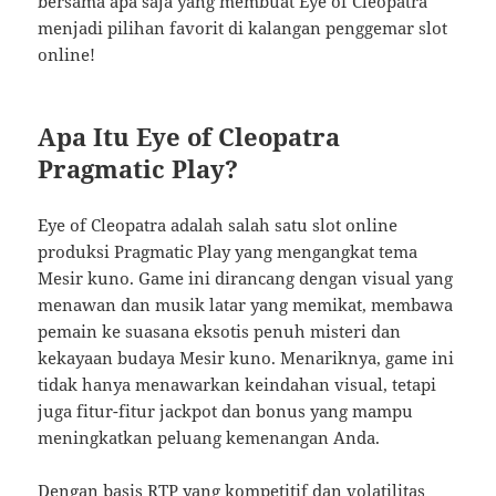
bersama apa saja yang membuat Eye of Cleopatra
menjadi pilihan favorit di kalangan penggemar slot
online!
Apa Itu Eye of Cleopatra
Pragmatic Play?
Eye of Cleopatra adalah salah satu slot online
produksi Pragmatic Play yang mengangkat tema
Mesir kuno. Game ini dirancang dengan visual yang
menawan dan musik latar yang memikat, membawa
pemain ke suasana eksotis penuh misteri dan
kekayaan budaya Mesir kuno. Menariknya, game ini
tidak hanya menawarkan keindahan visual, tetapi
juga fitur-fitur jackpot dan bonus yang mampu
meningkatkan peluang kemenangan Anda.
Dengan basis RTP yang kompetitif dan volatilitas