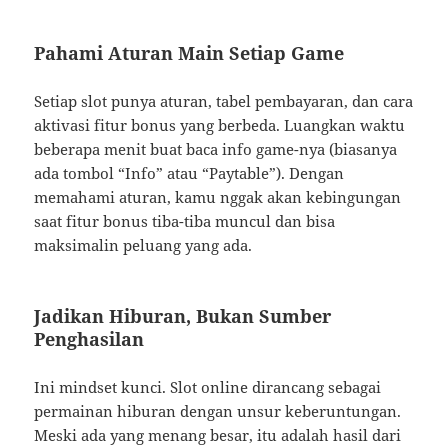
Pahami Aturan Main Setiap Game
Setiap slot punya aturan, tabel pembayaran, dan cara
aktivasi fitur bonus yang berbeda. Luangkan waktu
beberapa menit buat baca info game-nya (biasanya
ada tombol “Info” atau “Paytable”). Dengan
memahami aturan, kamu nggak akan kebingungan
saat fitur bonus tiba-tiba muncul dan bisa
maksimalin peluang yang ada.
Jadikan Hiburan, Bukan Sumber
Penghasilan
Ini mindset kunci. Slot online dirancang sebagai
permainan hiburan dengan unsur keberuntungan.
Meski ada yang menang besar, itu adalah hasil dari