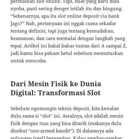
permainan slot online. Tapi, buat yang baru mau
nyoba, pasti sering denger istilah itu dan bingung,
“Sebenarnya, apa itu slot online deposit via bank
Jago?” Nah, pertanyaan ini nggak cuma sekadar
tentang definisi, tapi juga tentang kemudahan,
keamanan, dan cara memulai dengan langkah yang
tepat. Artikel ini bakal bahas tuntas dari A sampai Z,
jadi kamu bisa paham betul sebelum memutuskan
untuk mencoba.
Dari Mesin Fisik ke Dunia
Digital: Transformasi Slot
Sebelum ngomongin teknis deposit, kita kenalan
dulu sama si “slot” ini. Awalnya, slot adalah mesin
fisik dengan tuas yang bisa ditarik (makanya dulu
disebut “one-armed bandit”). Di dalamnya ada
gulungan (reel) bergambar. Kalau gambar-gambar