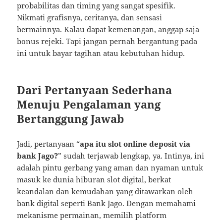
probabilitas dan timing yang sangat spesifik.
Nikmati grafisnya, ceritanya, dan sensasi
bermainnya. Kalau dapat kemenangan, anggap saja
bonus rejeki. Tapi jangan pernah bergantung pada
ini untuk bayar tagihan atau kebutuhan hidup.
Dari Pertanyaan Sederhana
Menuju Pengalaman yang
Bertanggung Jawab
Jadi, pertanyaan “
apa itu slot online deposit via
bank Jago?
” sudah terjawab lengkap, ya. Intinya, ini
adalah pintu gerbang yang aman dan nyaman untuk
masuk ke dunia hiburan slot digital, berkat
keandalan dan kemudahan yang ditawarkan oleh
bank digital seperti Bank Jago. Dengan memahami
mekanisme permainan, memilih platform