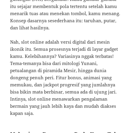
itu sejajar membentuk pola tertentu setelah kamu
menarik tuas atau menekan tombol, kamu menang.
Konsep dasarnya sesederhana itu: taruhan, putar,
dan lihat hasilnya.
Nah, slot online adalah versi digital dari mesin
ikonik itu. Semua prosesnya terjadi di layar gadget
kamu. Kelebihannya? Variasinya nggak terbatas!
Tema-temanya bisa dari mitologi Yunani,
petualangan di piramida Mesir, hingga dunia
dongeng penuh peri. Fitur bonus, animasi yang
memukau, dan jackpot progresif yang jumlahnya
bisa bikin mata berbinar, semua ada di ujung jari.
Intinya, slot online menawarkan pengalaman
bermain yang jauh lebih kaya dan mudah diakses
kapan saja.