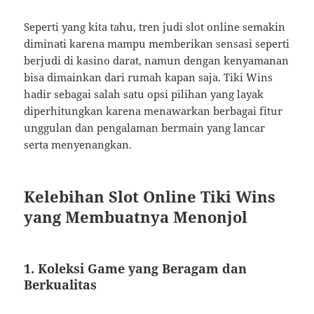
Seperti yang kita tahu, tren judi slot online semakin
diminati karena mampu memberikan sensasi seperti
berjudi di kasino darat, namun dengan kenyamanan
bisa dimainkan dari rumah kapan saja. Tiki Wins
hadir sebagai salah satu opsi pilihan yang layak
diperhitungkan karena menawarkan berbagai fitur
unggulan dan pengalaman bermain yang lancar
serta menyenangkan.
Kelebihan Slot Online Tiki Wins
yang Membuatnya Menonjol
1. Koleksi Game yang Beragam dan
Berkualitas