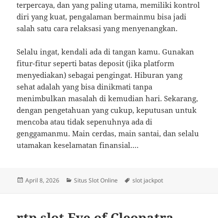
terpercaya, dan yang paling utama, memiliki kontrol
diri yang kuat, pengalaman bermainmu bisa jadi
salah satu cara relaksasi yang menyenangkan.
Selalu ingat, kendali ada di tangan kamu. Gunakan
fitur-fitur seperti batas deposit (jika platform
menyediakan) sebagai pengingat. Hiburan yang
sehat adalah yang bisa dinikmati tanpa
menimbulkan masalah di kemudian hari. Sekarang,
dengan pengetahuan yang cukup, keputusan untuk
mencoba atau tidak sepenuhnya ada di
genggamanmu. Main cerdas, main santai, dan selalu
utamakan keselamatan finansial.…
Posted
Categories
Tags
April 8, 2026
Situs Slot Online
slot jackpot
on
rtp slot Eye of Cleopatra