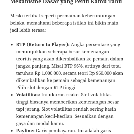
Mekanisme Dasar yang Perlu Kamu Tahu
Meski terlihat seperti permainan keberuntungan
belaka, memahami beberapa istilah ini bikin main
jadi lebih terasa:
RTP (Return to Player):
Angka persentase yang
menunjukkan seberapa besar kemenangan
teoritis yang akan dikembalikan ke pemain dalam
jangka panjang. Misal RTP 96%, artinya dari total
taruhan Rp 1.000.000, secara teori Rp 960.000 akan
dikembalikan ke pemain sebagai kemenangan.
Pilih slot dengan RTP tinggi.
Volatilitas:
Ini ukuran risiko. Slot volatilitas
tinggi biasanya memberikan kemenangan besar
tapi jarang. Slot volatilitas rendah sering kasih
kemenangan kecil-kecilan. Sesuaikan dengan
gaya dan modal kamu.
Payline:
Garis pembayaran. Ini adalah garis