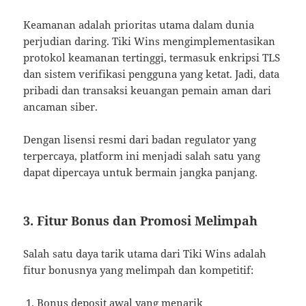
Keamanan adalah prioritas utama dalam dunia
perjudian daring. Tiki Wins mengimplementasikan
protokol keamanan tertinggi, termasuk enkripsi TLS
dan sistem verifikasi pengguna yang ketat. Jadi, data
pribadi dan transaksi keuangan pemain aman dari
ancaman siber.
Dengan lisensi resmi dari badan regulator yang
terpercaya, platform ini menjadi salah satu yang
dapat dipercaya untuk bermain jangka panjang.
3. Fitur Bonus dan Promosi Melimpah
Salah satu daya tarik utama dari Tiki Wins adalah
fitur bonusnya yang melimpah dan kompetitif:
Bonus deposit awal yang menarik