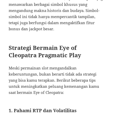
menawarkan berbagai simbol khusus yang
mengandung makna historis dan budaya. Simbol-
simbol ini tidak hanya mempercantik tampilan,
tetapi juga berfungsi dalam mengaktifkan fitur
bonus dan jackpot besar.
Strategi Bermain Eye of
Cleopatra Pragmatic Play
Meski permainan slot mengandalkan
keberuntungan, bukan berarti tidak ada strategi
yang bisa kamu terapkan. Berikut beberapa tips
untuk meningkatkan peluang kemenangan kamu
saat bermain Eye of Cleopatra:
1. Pahami RTP dan Volatilitas