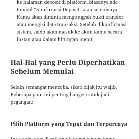
ke halaman deposit di platform, biasanya ada
tombol “Konfirmasi Deposit” atau sejenisnya.
Kamu akan diminta mengunggah bukti transfer
atau mengisi data transaksi. Setelah dikonfirmasi
sistem, saldo akan masuk ke akun kamu secara
instan atau dalam hitungan menit.
Hal-Hal yang Perlu Diperhatikan
Sebelum Memulai
Selain semangat mencoba, sikap bijak itu wajib.
Beberapa poin ini penting banget untuk jadi
pegangan:
Pilih Platform yang Tepat dan Terpercaya
Ini fondasinya. Pastikan platform tempat kamu