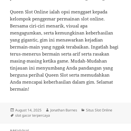
Queen Slot Online ialah opsi menggaet kepada
kelompok penggemar permainan slot online.
Bersama ciri-ciri menarik, visual apa
mengagumkan, serta kemungkinan keberhasilan
yang gigantic, gim ini menawarkan kejadian
bermain-main yang nggak terabaikan. Ingatlah bagi
terus-menerus bermain serta arif serta rasakan
masing-masing ketika game. Mudah-Mudahan
tinjauan ini menyumbang Anda pandangan yang
berguna perihal Queen Slot serta memudahkan
Anda mencapai keberhasilan dalam gim. Selamat
bermain!
Posted
Author
Categories
August 14, 2025
Jonathan Barnes
Situs Slot Online
on
Tags
slot gacor terpercaya
Post
PREVIOUS