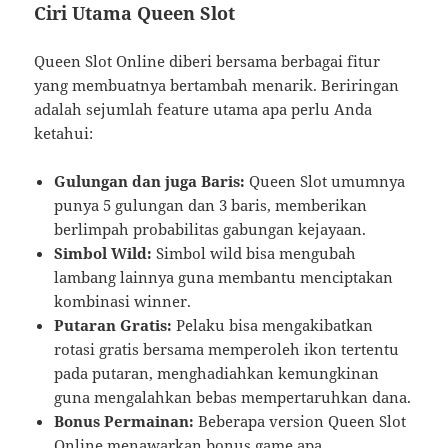
Ciri Utama Queen Slot
Queen Slot Online diberi bersama berbagai fitur
yang membuatnya bertambah menarik. Beriringan
adalah sejumlah feature utama apa perlu Anda
ketahui:
Gulungan dan juga Baris:
Queen Slot umumnya
punya 5 gulungan dan 3 baris, memberikan
berlimpah probabilitas gabungan kejayaan.
Simbol Wild:
Simbol wild bisa mengubah
lambang lainnya guna membantu menciptakan
kombinasi winner.
Putaran Gratis:
Pelaku bisa mengakibatkan
rotasi gratis bersama memperoleh ikon tertentu
pada putaran, menghadiahkan kemungkinan
guna mengalahkan bebas mempertaruhkan dana.
Bonus Permainan:
Beberapa version Queen Slot
Online menawarkan bonus game apa