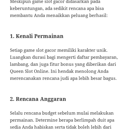
Meskipun game slot gacor didasarkan pada
keberuntungan, ada sedikit rencana apa bisa
membantu Anda menaikkan peluang berhasil:
1. Kenali Permainan
Setiap game slot gacor memiliki karakter unik.
Luangkan durasi bagi mengerti daftar pembayaran,
lambang, dan juga fitur bonus yang diberikan dari
Queen Slot Online. Ini hendak menolong Anda
merencanakan rencana judi apa lebih besar bagus.
2. Rencana Anggaran
Selalu rencana budget sebelum mulai melakukan
permainan. Determine berapa berlimpah duit apa
sedia Anda habiskan serta tidak boleh lebih dari