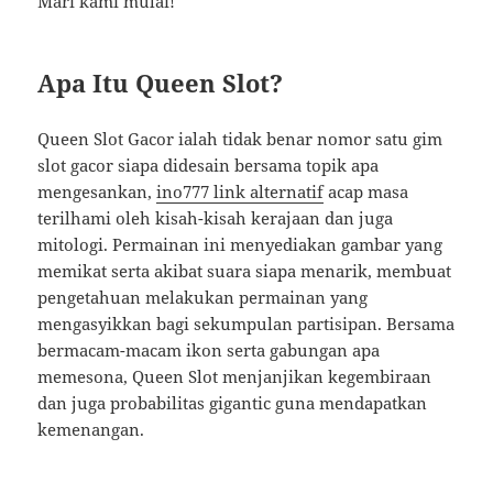
Mari kami mulai!
Apa Itu Queen Slot?
Queen Slot Gacor ialah tidak benar nomor satu gim
slot gacor siapa didesain bersama topik apa
mengesankan,
ino777 link alternatif
acap masa
terilhami oleh kisah-kisah kerajaan dan juga
mitologi. Permainan ini menyediakan gambar yang
memikat serta akibat suara siapa menarik, membuat
pengetahuan melakukan permainan yang
mengasyikkan bagi sekumpulan partisipan. Bersama
bermacam-macam ikon serta gabungan apa
memesona, Queen Slot menjanjikan kegembiraan
dan juga probabilitas gigantic guna mendapatkan
kemenangan.