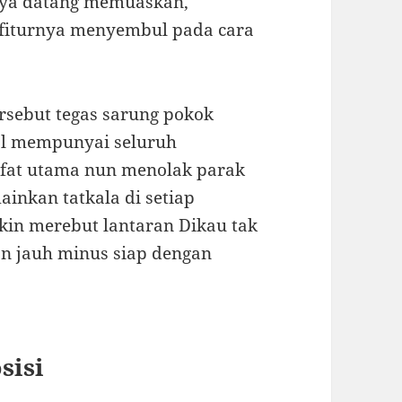
nya datang memuaskan,
fiturnya menyembul pada cara
ersebut tegas sarung pokok
kal mempunyai seluruh
ifat utama nun menolak parak
inkan tatkala di setiap
in merebut lantaran Dikau tak
n jauh minus siap dengan
sisi