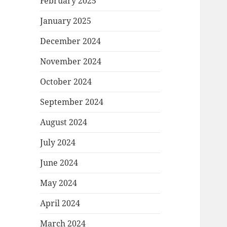
February 2025
January 2025
December 2024
November 2024
October 2024
September 2024
August 2024
July 2024
June 2024
May 2024
April 2024
March 2024