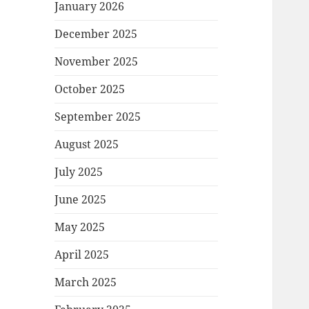
January 2026
December 2025
November 2025
October 2025
September 2025
August 2025
July 2025
June 2025
May 2025
April 2025
March 2025