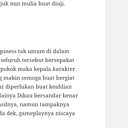
uk nun mulia buat diuji.
ppiness tak umum di dalam
eluruh tersebut bersepakat
 pokok maka kepala karakter
 makin semoga buat bergiat
r diperlukan buat keahlian
dainya Dikau bersandar benar
hasilnya, namun tampaknya
ada dek, gameplaynya niscaya