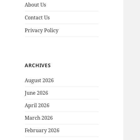
About Us
Contact Us
Privacy Policy
ARCHIVES
August 2026
June 2026
April 2026
March 2026
February 2026