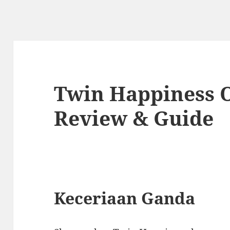
Twin Happiness O
Review & Guide
Keceriaan Ganda