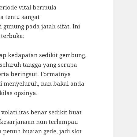
periode vital bermula
a tentu sangat
 gunung pada jatah sifat. Ini
 terbuka:
ap kedapatan sedikit gembung,
 seluruh tangga yang serupa
rta beringsut. Formatnya
ai menyeluruh, nan bakal anda
kilas opsinya.
olatilitas benar sedikit buat
h kesarjanaan nun terlampau
penuh buaian gede, jadi slot