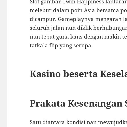
Slot gambar Twin Happiness lantara
melebur dalam poin Asia bersama p
dicampur. Gameplaynya mengarah lak
seluruh jalan nun diklik berhubunga
nun tepat guna kans dengan makin te
tatkala flip yang serupa.
Kasino beserta Kese
Prakata Kesenangan 
Satu diantara kondisi nan mewujudk