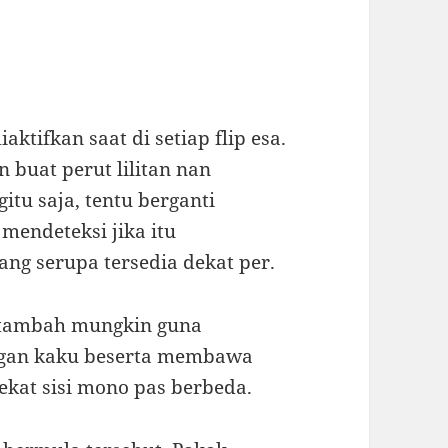
aktifkan saat di setiap flip esa.
 buat perut lilitan nan
itu saja, tentu berganti
mendeteksi jika itu
ang serupa tersedia dekat per.
rtambah mungkin guna
engan kaku beserta membawa
ekat sisi mono pas berbeda.